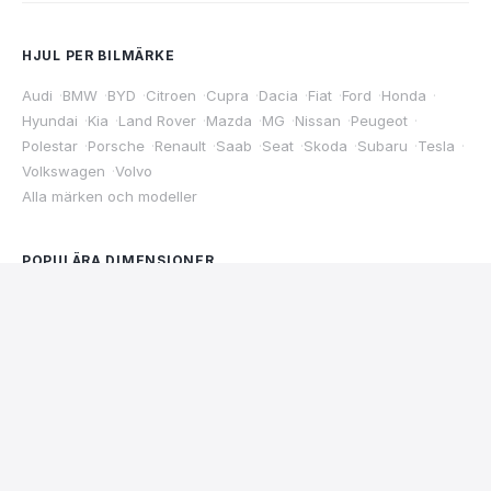
HJUL PER BILMÄRKE
Audi
·
BMW
·
BYD
·
Citroen
·
Cupra
·
Dacia
·
Fiat
·
Ford
·
Honda
·
Hyundai
·
Kia
·
Land Rover
·
Mazda
·
MG
·
Nissan
·
Peugeot
·
Polestar
·
Porsche
·
Renault
·
Saab
·
Seat
·
Skoda
·
Subaru
·
Tesla
·
Volkswagen
·
Volvo
Alla märken och modeller
POPULÄRA DIMENSIONER
195/65R15
·
205/55R16
·
205/60R16
·
215/60R16
·
225/45R17
·
215/55R17
·
225/50R17
·
225/40R18
·
235/45R18
·
245/45R18
·
235/45R19
·
245/45R19
·
255/45R19
·
245/40R20
·
255/40R20
·
Köp nu
275/40R20
·
255/35R21
·
265/35R21
·
275/35R21
FÄLGAR
Fälgar 15 tum
·
Fälgar 16 tum
·
Fälgar 17 tum
·
Fälgar 18 tum
·