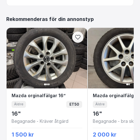
Rekommenderas för din annonstyp
Mazda orginalfälgar 16”
Mazda orginalfä
Mazda orginalfälgar 16”
Mazda orginalfälgar
ET50
Äldre
Äldre
16"
16"
Begagnade - Kräver åtgärd
Begagnade - bra skick
1 500 kr
2 000 kr