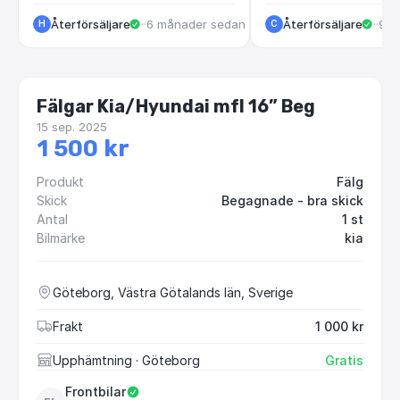
Återförsäljare
·
Stockholm
·
6 månader sedan
Återförsäljare
·
Göt
·
9 m
H
C
Fälgar Kia/Hyundai mfl 16” Beg
15 sep. 2025
1 500 kr
Produkt
Fälg
Skick
Begagnade - bra skick
Antal
1 st
Bilmärke
kia
Göteborg, Västra Götalands län, Sverige
Frakt
1 000 kr
Upphämtning
· Göteborg
Gratis
Frontbilar