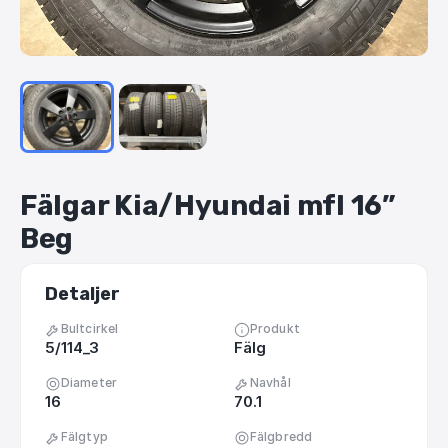
Fälgar
Kia
​/​
Hyundai
mfl
16”
Beg
Detaljer
Bultcirkel
Produkt
5/114_3
Fälg
Diameter
Navhål
16
70.1
Fälgtyp
Fälgbredd