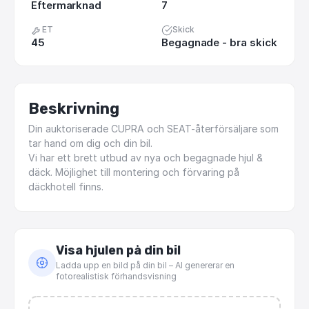
Eftermarknad
7
ET
Skick
45
Begagnade - bra skick
Beskrivning
Din
auktoriserade
CUPRA
och
SEAT-återförsäljare
som
tar
hand
om
dig
och
din
bil.
Vi
har
ett
brett
utbud
av
nya
och
begagnade
hjul
&
däck.
Möjlighet
till
montering
och
förvaring
på
däckhotell
finns.
Visa hjulen på din bil
Ladda upp en bild på din bil – AI genererar en
fotorealistisk förhandsvisning