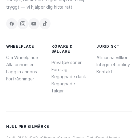
tryggt — vi hjälper dig hitta rätt.
WHEELPLACE
KÖPARE &
JURIDISKT
SÄLJARE
Om Wheelplace
Allmänna villkor
Privatpersoner
Alla annonser
Integritetspolicy
Företag
Lägg in annons
Kontakt
Begagnade däck
Förfrågningar
Begagnade
fälgar
HJUL PER BILMÄRKE
Audi
·
BMW
·
BYD
·
Citroen
·
Cupra
·
Dacia
·
Fiat
·
Ford
·
Honda
·