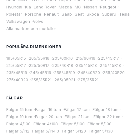
Hyundai
·
Kia
·
Land Rover
·
Mazda
·
MG
·
Nissan
·
Peugeot
·
Polestar
·
Porsche
·
Renault
·
Saab
·
Seat
·
Skoda
·
Subaru
·
Tesla
·
Volkswagen
·
Volvo
Alla märken och modeller
POPULÄRA DIMENSIONER
195/65R15
·
205/55R16
·
205/60R16
·
215/60R16
·
225/45R17
·
215/55R17
·
225/50R17
·
225/40R18
·
235/45R18
·
245/45R18
·
235/45R19
·
245/45R19
·
255/45R19
·
245/40R20
·
255/40R20
·
275/40R20
·
255/35R21
·
265/35R21
·
275/35R21
FÄLGAR
Fälgar 15 tum
·
Fälgar 16 tum
·
Fälgar 17 tum
·
Fälgar 18 tum
·
Fälgar 19 tum
·
Fälgar 20 tum
·
Fälgar 21 tum
·
Fälgar 22 tum
·
Fälgar 4/100
·
Fälgar 4/108
·
Fälgar 5/100
·
Fälgar 5/108
·
Fälgar 5/112
·
Fälgar 5/114.3
·
Fälgar 5/120
·
Fälgar 5/130