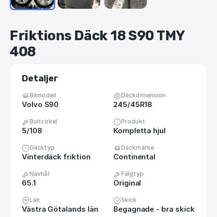
Friktions
Däck
18
S90
TMY
408
Detaljer
Bilmodell
Däckdimension
Volvo S90
245/45R18
Bultcirkel
Produkt
5/108
Kompletta hjul
Däcktyp
Däckmärke
Vinterdäck friktion
Continental
Navhål
Fälgtyp
65.1
Original
Län
Skick
Västra Götalands län
Begagnade - bra skick