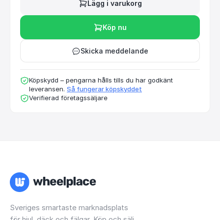
Lägg i varukorg
Köp nu
Skicka meddelande
Köpskydd – pengarna hålls tills du har godkänt
leveransen.
Så fungerar köpskyddet
Verifierad företagssäljare
Sveriges smartaste marknadsplats
för hjul, däck och fälgar. Köp och sälj