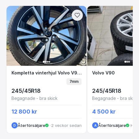
Kompletta vinterhjul Volvo V90 18" Nokian
Volvo V90
Kompletta vinterhjul Volvo V90 18" Nokian
Volvo V90
7mm
245/45R18
245/45R18
Begagnade - bra skick
Begagnade - bra skick
12 800 kr
4 500 kr
Återförsäljare
·
·
2 veckor sedan
Göteborg
Återförsäljare
·
·
1 
Kungälv
D
A