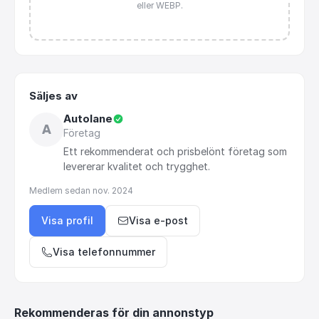
eller WEBP.
Säljes av
Autolane
A
Företag
Ett
rekommenderat
och
prisbelönt
företag
som
levererar
kvalitet
och
trygghet.
Medlem sedan
nov. 2024
Visa profil
Visa e-post
Visa telefonnummer
Rekommenderas för din annonstyp