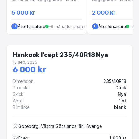
5 000 kr
2 000 kr
Återförsäljare
·
Huskvarna
·
6 månader sedan
Återförsäljare
·
Sto
·
6 m
O
H
Hankook I’cept 235/40R18 Nya
16 sep. 2025
6 000 kr
Dimension
235/40R18
Produkt
Däck
Skick
Nya
Antal
1 st
Bilmärke
blank
Göteborg, Västra Götalands län, Sverige
Frakt
1 000 kr