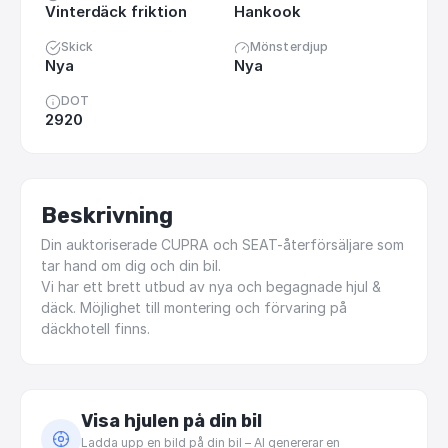
Vinterdäck friktion
Hankook
Skick
Mönsterdjup
Nya
Nya
DOT
2920
Beskrivning
Din
auktoriserade
CUPRA
och
SEAT-återförsäljare
som
tar
hand
om
dig
och
din
bil.
Vi
har
ett
brett
utbud
av
nya
och
begagnade
hjul
&
däck.
Möjlighet
till
montering
och
förvaring
på
däckhotell
finns.
Visa hjulen på din bil
Ladda upp en bild på din bil – AI genererar en