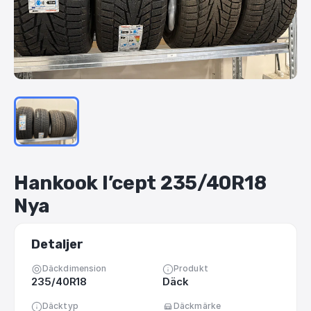
Hankook
I’cept
235
​/​
40R18
Nya
Detaljer
Däckdimension
Produkt
235/40R18
Däck
Däcktyp
Däckmärke