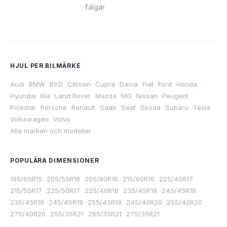
fälgar
HJUL PER BILMÄRKE
Audi
·
BMW
·
BYD
·
Citroen
·
Cupra
·
Dacia
·
Fiat
·
Ford
·
Honda
·
Hyundai
·
Kia
·
Land Rover
·
Mazda
·
MG
·
Nissan
·
Peugeot
·
Polestar
·
Porsche
·
Renault
·
Saab
·
Seat
·
Skoda
·
Subaru
·
Tesla
·
Volkswagen
·
Volvo
Alla märken och modeller
POPULÄRA DIMENSIONER
195/65R15
·
205/55R16
·
205/60R16
·
215/60R16
·
225/45R17
·
215/55R17
·
225/50R17
·
225/40R18
·
235/45R18
·
245/45R18
·
235/45R19
·
245/45R19
·
255/45R19
·
245/40R20
·
255/40R20
·
275/40R20
·
255/35R21
·
265/35R21
·
275/35R21