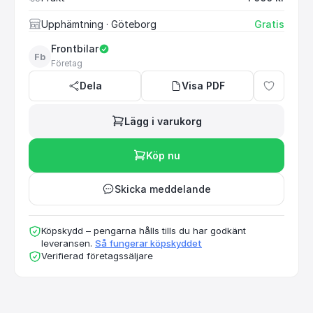
Upphämtning
· Göteborg
Gratis
Frontbilar
Fb
Företag
Dela
Visa PDF
Lägg i varukorg
Köp nu
Skicka meddelande
Köpskydd – pengarna hålls tills du har godkänt
leveransen.
Så fungerar köpskyddet
Verifierad företagssäljare