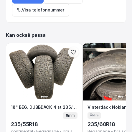
Visa telefonnummer
Kan också passa
18" BEG. DUBBDÄCK 4 st 235/55 R18 Continen
Vinterdäck Nok
18" BEG. DUBBDÄCK 4 st 235/55 R18 Continental Ice Contact 2
Vinterdäck Nokian 
6mm
Äldre
235/55R18
235/60R18
continental · Begagnade - bra skick
Begagnade - bra skick