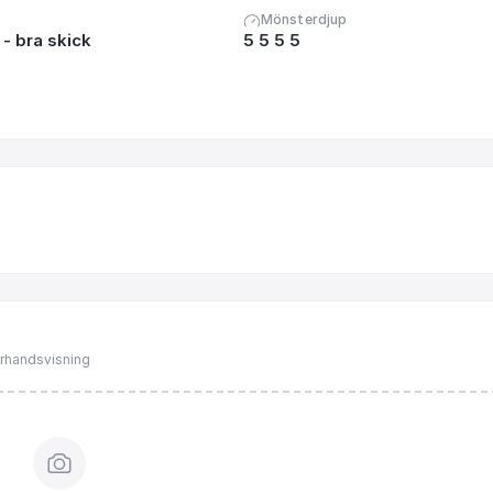
Mönsterdjup
- bra skick
5 5 5 5
förhandsvisning