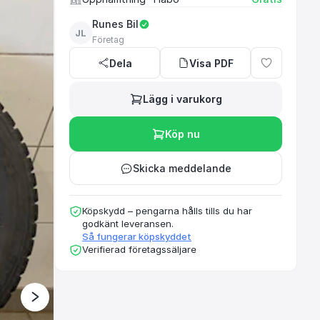
Runes Bil
JL
Företag
Dela
Visa PDF
Lägg i varukorg
Upphämtning av produkt
Köp nu
Skicka meddelande
Köpskydd – pengarna hålls tills du har
godkänt leveransen.
Så fungerar köpskyddet
Verifierad företagssäljare