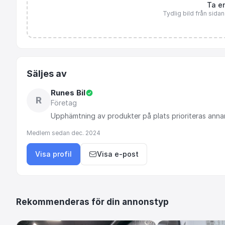
Ta en
Tydlig bild från sida
Säljes av
Runes Bil
R
Företag
Upphämtning
av
produkter
på
plats
prioriteras
anna
Medlem sedan
dec. 2024
Visa profil
Visa e-post
Rekommenderas för din annonstyp