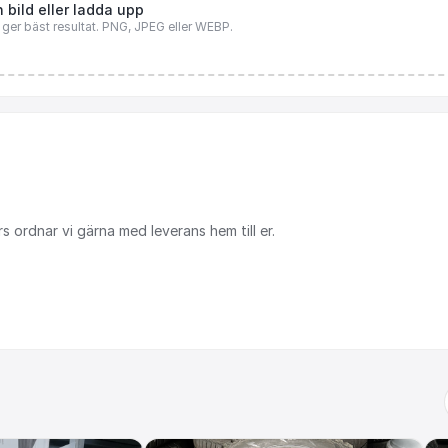
 bild eller ladda upp
n ger bäst resultat. PNG, JPEG eller WEBP.
rs
ordnar
vi
gärna
med
leverans
hem
till
er.