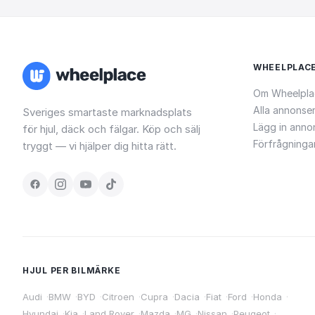
WHEELPLAC
Om Wheelpla
Alla annonse
Sveriges smartaste marknadsplats
Lägg in anno
för hjul, däck och fälgar. Köp och sälj
Förfrågninga
tryggt — vi hjälper dig hitta rätt.
HJUL PER BILMÄRKE
Audi
·
BMW
·
BYD
·
Citroen
·
Cupra
·
Dacia
·
Fiat
·
Ford
·
Honda
·
Hyundai
·
Kia
·
Land Rover
·
Mazda
·
MG
·
Nissan
·
Peugeot
·