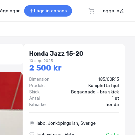
rågningar
Logga in
Lägg in annons
Honda Jazz 15-20
10 sep. 2025
2 500 kr
Dimension
185/60R15
Produkt
Kompletta hjul
Skick
Begagnade - bra skick
Antal
1 st
Bilmärke
honda
Habo, Jönköpings län, Sverige
Upphämtning
· Habo
Gratis