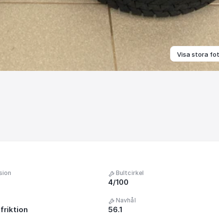
Visa stora fo
sion
Bultcirkel
4/100
Navhål
friktion
56.1