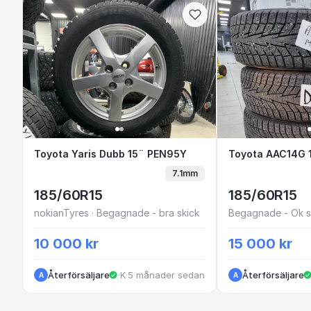
Toyota Yaris Dubb 15¨ PEN95Y
Toyota Yaris Dubb 15¨ PEN95Y
Toyota AAC
Toyota AAC14G 
7.1mm
185/60R15
185/60R15
nokianTyres · Begagnade - bra skick
Begagnade - Ok s
10 000 kr
15 000 kr
Återförsäljare
·
Kungälv
·
5 månader sedan
Återförsäljare
A
A