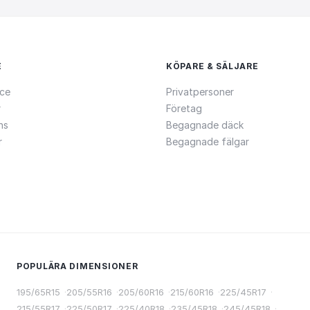
E
KÖPARE & SÄLJARE
ce
Privatpersoner
r
Företag
ns
Begagnade däck
r
Begagnade fälgar
POPULÄRA DIMENSIONER
195/65R15
·
205/55R16
·
205/60R16
·
215/60R16
·
225/45R17
·
215/55R17
·
225/50R17
·
225/40R18
·
235/45R18
·
245/45R18
·