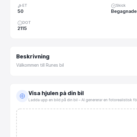
ET
Skick
50
Begagnade 
DOT
2115
Beskrivning
Välkommen
till
Runes
bil
Visa hjulen på din bil
Ladda upp en bild på din bil – AI genererar en fotorealistisk 