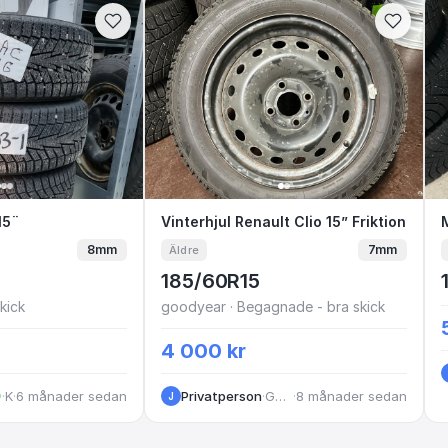
14G 15¨
15¨
Vinterhjul Renault Clio 15” F
Vinterhjul Renault Clio 15” Friktion
8mm
7mm
Äldre
185/60R15
kick
goodyear · Begagnade - bra skick
4 000 kr
·
Kungälv
·
6 månader sedan
Privatperson
·
Göteborg
·
8 månader sedan
J