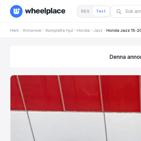
REG
Text
Hem
Annonser
Kompletta hjul
Honda
Jazz
Honda Jazz 15-2
Denna annons