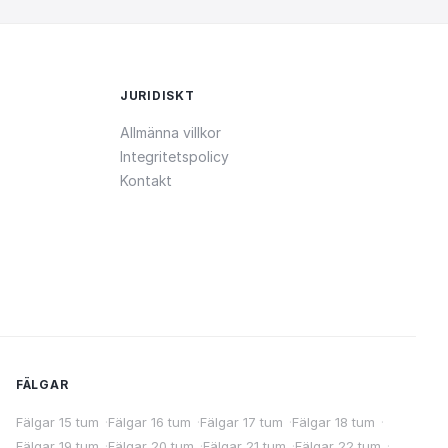
JURIDISKT
Allmänna villkor
Integritetspolicy
Kontakt
FÄLGAR
Fälgar 15 tum
·
Fälgar 16 tum
·
Fälgar 17 tum
·
Fälgar 18 tum
·
Fälgar 19 tum
·
Fälgar 20 tum
·
Fälgar 21 tum
·
Fälgar 22 tum
·