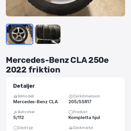
Mercedes-Benz
CLA
250e
2022
friktion
Detaljer
Bilmodell
Däckdimension
Mercedes-Benz CLA
205/55R17
Bultcirkel
Produkt
5/112
Kompletta hjul
Däcktyp
Däckmärke