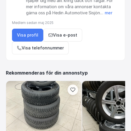
hjälper
dig
med
allt
kring
däck
och
fälgar.
För
mer
information
om
våra
annonser
kontakta
gärna
oss
på
Hedin
Automotive
Sisjön…
mer
Medlem sedan
maj 2025
Visa profil
Visa e-post
Visa telefonnummer
Rekommenderas för din annonstyp