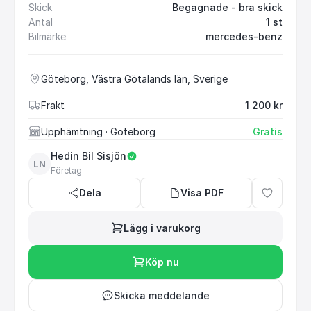
Skick
Begagnade - bra skick
Antal
1 st
Bilmärke
mercedes-benz
Göteborg, Västra Götalands län, Sverige
Frakt
1 200 kr
Upphämtning
· Göteborg
Gratis
Hedin Bil Sisjön
LN
Företag
Dela
Visa PDF
Lägg i varukorg
Köp nu
Skicka meddelande