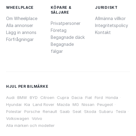
WHEELPLACE
KÖPARE &
JURIDISKT
SÄLJARE
Om Wheelplace
Allmänna villkor
Privatpersoner
Alla annonser
Integritetspolicy
Företag
Lägg in annons
Kontakt
Begagnade däck
Förfrågningar
Begagnade
fälgar
HJUL PER BILMÄRKE
Audi
·
BMW
·
BYD
·
Citroen
·
Cupra
·
Dacia
·
Fiat
·
Ford
·
Honda
·
Hyundai
·
Kia
·
Land Rover
·
Mazda
·
MG
·
Nissan
·
Peugeot
·
Polestar
·
Porsche
·
Renault
·
Saab
·
Seat
·
Skoda
·
Subaru
·
Tesla
·
Volkswagen
·
Volvo
Alla märken och modeller