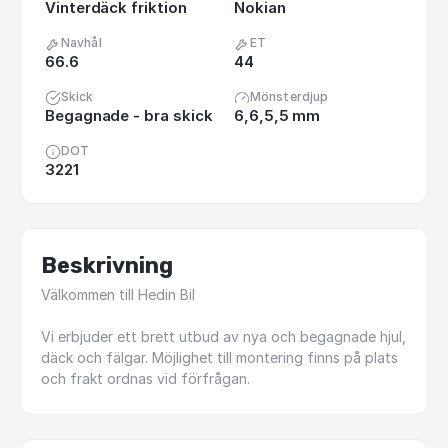
Vinterdäck friktion
Nokian
Navhål
ET
66.6
44
Skick
Mönsterdjup
Begagnade - bra skick
6,6,5,5 mm
DOT
3221
Beskrivning
Välkommen
till
Hedin
Bil
Vi
erbjuder
ett
brett
utbud
av
nya
och
begagnade
hjul,
däck
och
fälgar.
Möjlighet
till
montering
finns
på
plats
och
frakt
ordnas
vid
förfrågan.