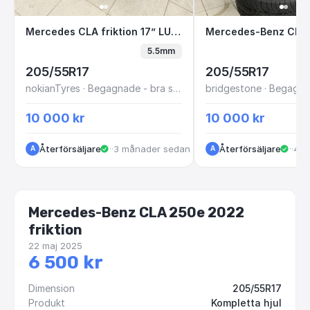
Mercedes CLA friktion 17” LUR27F K1-5
Mercedes-Benz C
Mercedes CLA friktion 17” LUR27F K1-5
5.5mm
205/55R17
205/55R17
nokianTyres · Begagnade - bra skick
10 000 kr
10 000 kr
Återförsäljare
·
Kungälv
·
3 månader sedan
Återförsäljare
·
Kun
·
4 m
A
A
Mercedes-Benz CLA 250e 2022
friktion
22 maj 2025
6 500 kr
Dimension
205/55R17
Produkt
Kompletta hjul