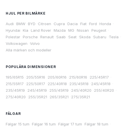
HJUL PER BILMÄRKE
Audi
·
BMW
·
BYD
·
Citroen
·
Cupra
·
Dacia
·
Fiat
·
Ford
·
Honda
·
Hyundai
·
Kia
·
Land Rover
·
Mazda
·
MG
·
Nissan
·
Peugeot
·
Polestar
·
Porsche
·
Renault
·
Saab
·
Seat
·
Skoda
·
Subaru
·
Tesla
·
Volkswagen
·
Volvo
Alla märken och modeller
POPULÄRA DIMENSIONER
195/65R15
·
205/55R16
·
205/60R16
·
215/60R16
·
225/45R17
·
215/55R17
·
225/50R17
·
225/40R18
·
235/45R18
·
245/45R18
·
235/45R19
·
245/45R19
·
255/45R19
·
245/40R20
·
255/40R20
·
275/40R20
·
255/35R21
·
265/35R21
·
275/35R21
FÄLGAR
Fälgar 15 tum
·
Fälgar 16 tum
·
Fälgar 17 tum
·
Fälgar 18 tum
·