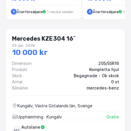
Återförsäljare
·
1 vecka sedan
Återförsäljare
·
1 v
A
A
Mercedes KZE304 16¨
29 jan. 2026
10 000 kr
Dimension
205/55R16
Produkt
Kompletta hjul
Skick
Begagnade - Ok skick
Antal
0 st
Bilmärke
mercedes-benz
Kungälv, Västra Götalands län, Sverige
Upphämtning
· Kungälv
Gratis
Autolane
MS