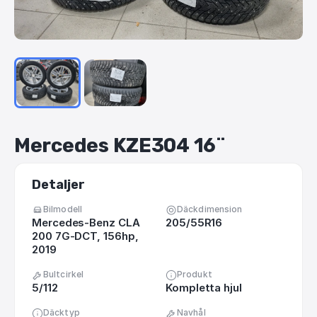
Mercedes
KZE304
16¨
Detaljer
Bilmodell
Däckdimension
Mercedes-Benz CLA
205/55R16
200 7G-DCT, 156hp,
2019
Bultcirkel
Produkt
5/112
Kompletta hjul
Däcktyp
Navhål