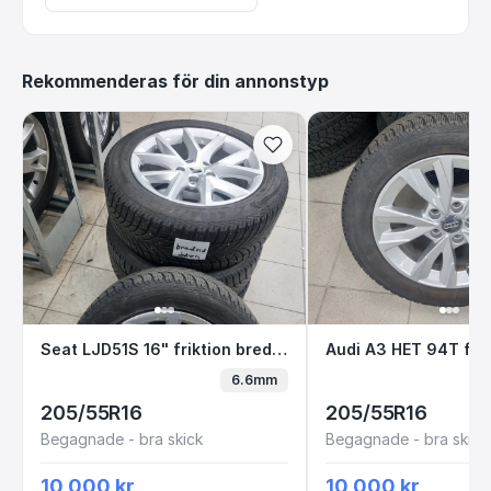
Rekommenderas för din annonstyp
Seat LJD51S 16" friktion bredvid datorn
Audi A3 HET 94T 
Seat LJD51S 16" friktion bredvid datorn
Audi A3 HET 94T frik
6.6mm
205/55R16
205/55R16
Begagnade - bra skick
Begagnade - bra skick
10 000 kr
10 000 kr