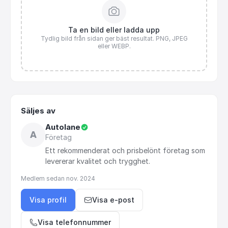
Ta en bild eller ladda upp
Tydlig bild från sidan ger bäst resultat. PNG, JPEG
eller WEBP.
Säljes av
Autolane
A
Företag
Ett
rekommenderat
och
prisbelönt
företag
som
levererar
kvalitet
och
trygghet.
Medlem sedan
nov. 2024
Visa profil
Visa e-post
Visa telefonnummer