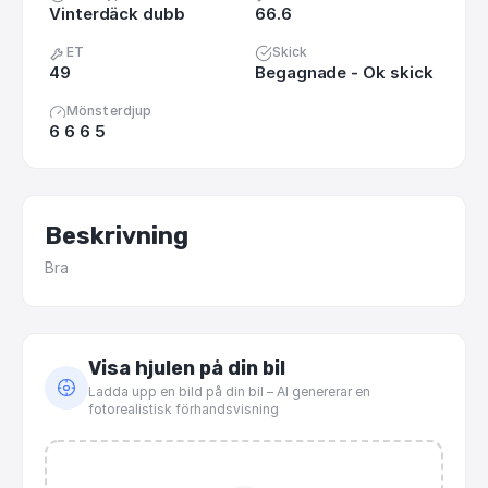
Vinterdäck dubb
66.6
ET
Skick
49
Begagnade - Ok skick
Mönsterdjup
6 6 6 5
Beskrivning
Bra
Visa hjulen på din bil
Ladda upp en bild på din bil – AI genererar en
fotorealistisk förhandsvisning