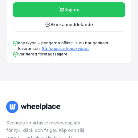
Köp nu
Skicka meddelande
Köpskydd – pengarna hålls tills du har godkänt
leveransen.
Så fungerar köpskyddet
Verifierad företagssäljare
Sveriges smartaste marknadsplats
för hjul, däck och fälgar. Köp och sälj
tryggt — vi hjälper dig hitta rätt.