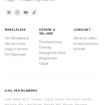
WHEELPLACE
KÖPARE &
JURIDISKT
SÄLJARE
Om Wheelplace
Allmänna villkor
Privatpersoner
Alla annonser
Integritetspolicy
Företag
Lägg in annons
Kontakt
Begagnade däck
Förfrågningar
Begagnade
fälgar
HJUL PER BILMÄRKE
Audi
·
BMW
·
BYD
·
Citroen
·
Cupra
·
Dacia
·
Fiat
·
Ford
·
Honda
·
Hyundai
·
Kia
·
Land Rover
·
Mazda
·
MG
·
Nissan
·
Peugeot
·