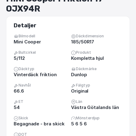
OJX94R
Detaljer
Bilmodell
Däckdimension
Mini Cooper
185/50R17
Bultcirkel
Produkt
5/112
Kompletta hjul
Däcktyp
Däckmärke
Vinterdäck friktion
Dunlop
Navhål
Fälgtyp
66.6
Original
ET
Län
54
Västra Götalands län
Skick
Mönsterdjup
Begagnade - bra skick
5 6 5 6
DOT