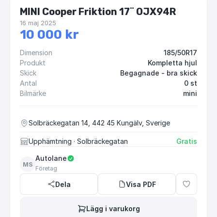
MINI Cooper Friktion 17¨ OJX94R
16 maj 2025
10 000 kr
Dimension
185/50R17
Produkt
Kompletta hjul
Skick
Begagnade - bra skick
Antal
0 st
Bilmärke
mini
Solbräckegatan 14, 442 45 Kungälv, Sverige
Upphämtning
· Solbräckegatan
Gratis
Autolane
MS
Företag
Dela
Visa PDF
Lägg i varukorg