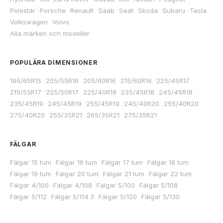
Polestar
·
Porsche
·
Renault
·
Saab
·
Seat
·
Skoda
·
Subaru
·
Tesla
·
Volkswagen
·
Volvo
Alla märken och modeller
POPULÄRA DIMENSIONER
195/65R15
·
205/55R16
·
205/60R16
·
215/60R16
·
225/45R17
·
215/55R17
·
225/50R17
·
225/40R18
·
235/45R18
·
245/45R18
·
235/45R19
·
245/45R19
·
255/45R19
·
245/40R20
·
255/40R20
·
275/40R20
·
255/35R21
·
265/35R21
·
275/35R21
FÄLGAR
Fälgar 15 tum
·
Fälgar 16 tum
·
Fälgar 17 tum
·
Fälgar 18 tum
·
Fälgar 19 tum
·
Fälgar 20 tum
·
Fälgar 21 tum
·
Fälgar 22 tum
·
Fälgar 4/100
·
Fälgar 4/108
·
Fälgar 5/100
·
Fälgar 5/108
·
Fälgar 5/112
·
Fälgar 5/114.3
·
Fälgar 5/120
·
Fälgar 5/130