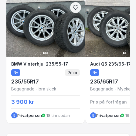
BMW Vinterhjul 235/55-17
Audi Q5 235/65
BMW Vinterhjul 235/55-17
7mm
Ny
Ny
235/55R17
235/65R17
Begagnade - bra skick
Begagnade - Mycket br
3 900 kr
Pris på förfrågan
Privatperson
·
18 tim sedan
Privatperson
·
19 ti
B
B