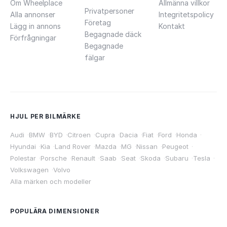
Om Wheelplace
Allmänna villkor
Privatpersoner
Alla annonser
Integritetspolicy
Företag
Lägg in annons
Kontakt
Begagnade däck
Förfrågningar
Begagnade
fälgar
HJUL PER BILMÄRKE
Audi
·
BMW
·
BYD
·
Citroen
·
Cupra
·
Dacia
·
Fiat
·
Ford
·
Honda
·
Hyundai
·
Kia
·
Land Rover
·
Mazda
·
MG
·
Nissan
·
Peugeot
·
Polestar
·
Porsche
·
Renault
·
Saab
·
Seat
·
Skoda
·
Subaru
·
Tesla
·
Volkswagen
·
Volvo
Alla märken och modeller
POPULÄRA DIMENSIONER