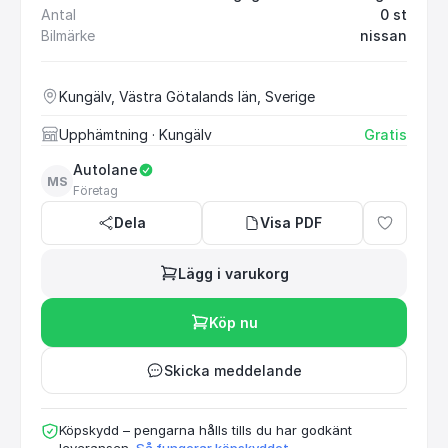
Antal
0 st
Bilmärke
nissan
Kungälv, Västra Götalands län, Sverige
Upphämtning
· Kungälv
Gratis
Autolane
MS
Företag
Dela
Visa PDF
Lägg i varukorg
Köp nu
Skicka meddelande
Köpskydd – pengarna hålls tills du har godkänt
leveransen.
Så fungerar köpskyddet