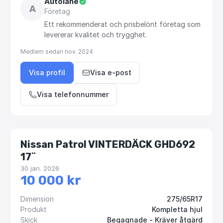
Autolane
A
Företag
Ett
rekommenderat
och
prisbelönt
företag
som
levererar
kvalitet
och
trygghet.
Medlem sedan
nov. 2024
Visa profil
Visa e-post
Visa telefonnummer
Nissan Patrol VINTERDÄCK GHD692
17¨
30 jan. 2026
10 000 kr
Dimension
275/65R17
Produkt
Kompletta hjul
Skick
Begagnade - Kräver åtgärd