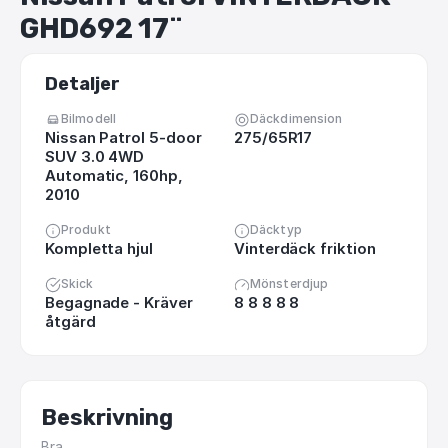
GHD692
17¨
Detaljer
Bilmodell
Däckdimension
Nissan Patrol 5-door
275/65R17
SUV 3.0 4WD
Automatic, 160hp,
2010
Produkt
Däcktyp
Kompletta hjul
Vinterdäck friktion
Skick
Mönsterdjup
Begagnade - Kräver
8 8 8 8 8
åtgärd
Beskrivning
Bra