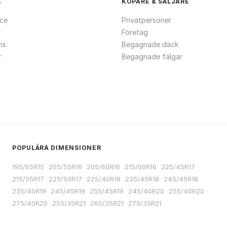
E
KÖPARE & SÄLJARE
ce
Privatpersoner
r
Företag
ns
Begagnade däck
r
Begagnade fälgar
POPULÄRA DIMENSIONER
195/65R15
·
205/55R16
·
205/60R16
·
215/60R16
·
225/45R17
·
215/55R17
·
225/50R17
·
225/40R18
·
235/45R18
·
245/45R18
·
235/45R19
·
245/45R19
·
255/45R19
·
245/40R20
·
255/40R20
·
275/40R20
·
255/35R21
·
265/35R21
·
275/35R21