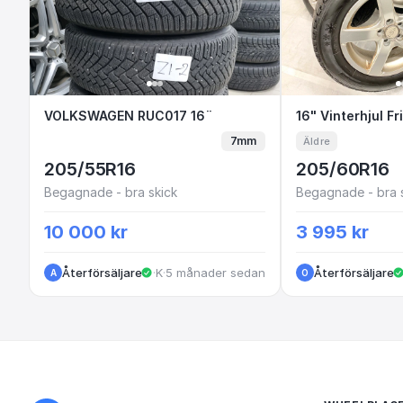
VOLKSWAGEN RUC017 16¨
VOLKSWAGEN RUC017 16¨
16" Vinterh
7mm
Äldre
205/55R16
205/60R16
Begagnade - bra skick
Begagnade - bra 
10 000 kr
3 995 kr
Återförsäljare
·
Kungälv
·
5 månader sedan
Återförsäljare
A
O