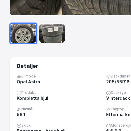
Detaljer
Bilmodell
Däckdimen
Opel Astra
205/55R16
Produkt
Däcktyp
Kompletta hjul
Vinterdäck 
Navhål
Fälgtyp
56.1
Eftermark
Skick
Mönsterdj
Begagnade - bra skick
6 6 6 6