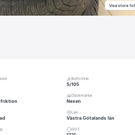
Visa stora fo
sion
Bultcirkel
5/105
Däckmärke
friktion
Nexen
Län
nad
Västra Götalands län
up
DOT
1721