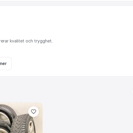
rerar
kvalitet
och
trygghet.
mer