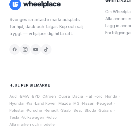
WHEELPLAC
Om Wheelpla
Alla annonse
Sveriges smartaste marknadsplats
Lägg in anno
för hjul, däck och fälgar. Köp och sälj
Förfrågninga
tryggt — vi hjälper dig hitta rätt.
HJUL PER BILMÄRKE
Audi
·
BMW
·
BYD
·
Citroen
·
Cupra
·
Dacia
·
Fiat
·
Ford
·
Honda
·
Hyundai
·
Kia
·
Land Rover
·
Mazda
·
MG
·
Nissan
·
Peugeot
·
Polestar
·
Porsche
·
Renault
·
Saab
·
Seat
·
Skoda
·
Subaru
·
Tesla
·
Volkswagen
·
Volvo
Alla märken och modeller