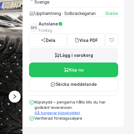
Sverige
Upphämtning
· Solbräckegatan
Gratis
Ett rekommenderat oc
Autolane
MS
Företag
Dela
Visa PDF
Lägg i varukorg
Köp nu
Skicka meddelande
Köpskydd – pengarna hålls tills du har
godkänt leveransen.
Så fungerar köpskyddet
Verifierad företagssäljare