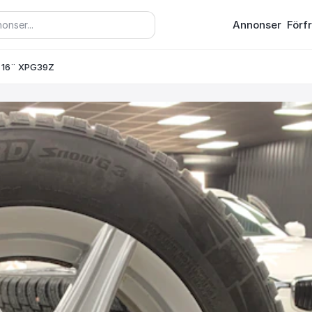
Annonser
Förf
n 16¨ XPG39Z