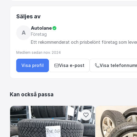
Säljes av
Autolane
A
Företag
Ett
rekommenderat
och
prisbelönt
företag
som
leve
Medlem sedan
nov. 2024
Visa profil
Visa e-post
Visa telefonnum
Kan också passa