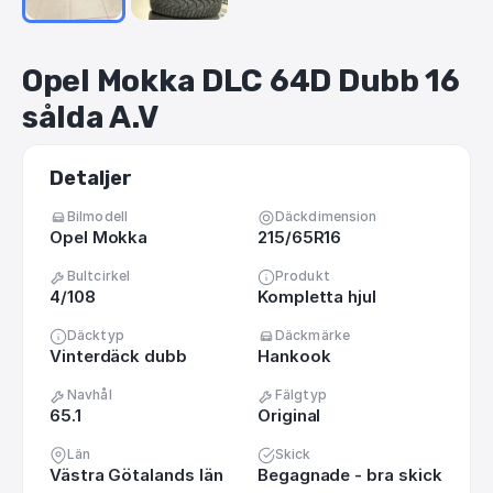
Opel
Mokka
DLC
64D
Dubb
16
sålda
A.V
Detaljer
Bilmodell
Däckdimension
Opel Mokka
215/65R16
Bultcirkel
Produkt
4/108
Kompletta hjul
Däcktyp
Däckmärke
Vinterdäck dubb
Hankook
Navhål
Fälgtyp
65.1
Original
Län
Skick
Västra Götalands län
Begagnade - bra skick