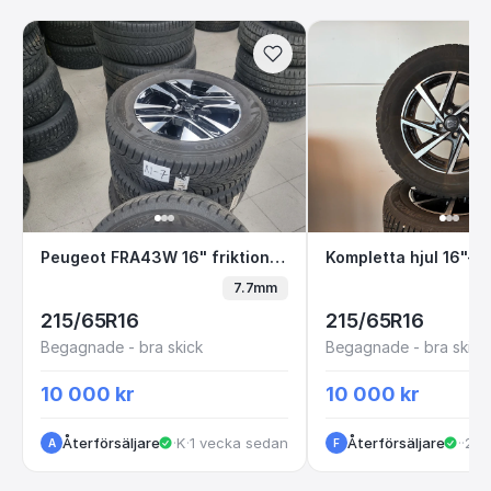
Peugeot FRA43W 16" friktion A1-7
Kompletta hjul 
Peugeot FRA43W 16" friktion A1-7
7.7mm
215/65R16
215/65R16
Begagnade - bra skick
Begagnade - bra skick
10 000 kr
10 000 kr
Återförsäljare
·
Kungälv
·
1 vecka sedan
Återförsäljare
·
Göt
·
2 m
A
F