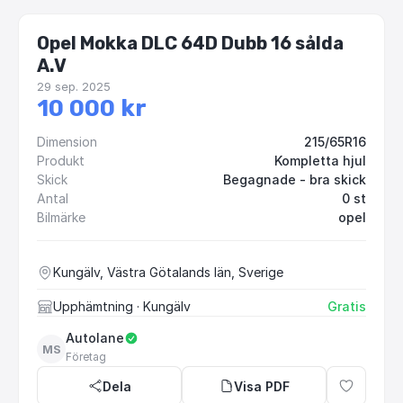
Opel Mokka DLC 64D Dubb 16 sålda
A.V
29 sep. 2025
10 000 kr
Dimension
215/65R16
Produkt
Kompletta hjul
Skick
Begagnade - bra skick
Antal
0 st
Bilmärke
opel
Kungälv, Västra Götalands län, Sverige
Upphämtning
· Kungälv
Gratis
Autolane
MS
Företag
Dela
Visa PDF