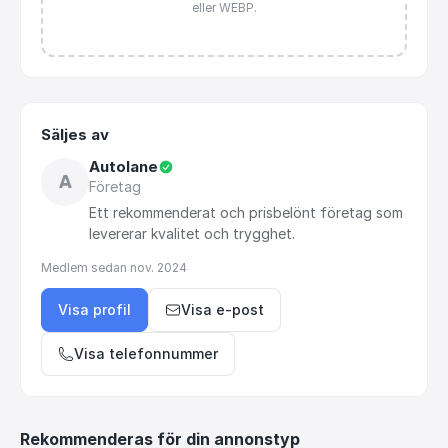
eller WEBP.
Säljes av
Autolane
A
Företag
Ett
rekommenderat
och
prisbelönt
företag
som
levererar
kvalitet
och
trygghet.
Medlem sedan
nov. 2024
Visa profil
Visa e-post
Visa telefonnummer
Rekommenderas för din annonstyp