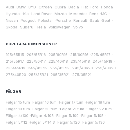
Audi
·
BMW
·
BYD
·
Citroen
·
Cupra
·
Dacia
·
Fiat
·
Ford
·
Honda
·
Hyundai
·
Kia
·
Land Rover
·
Mazda
·
Mercedes-Benz
·
MG
·
Nissan
·
Peugeot
·
Polestar
·
Porsche
·
Renault
·
Saab
·
Seat
·
Skoda
·
Subaru
·
Tesla
·
Volkswagen
·
Volvo
POPULÄRA DIMENSIONER
195/65R15
·
205/55R16
·
205/60R16
·
215/60R16
·
225/45R17
·
215/55R17
·
225/50R17
·
225/40R18
·
235/45R18
·
245/45R18
·
235/45R19
·
245/45R19
·
255/45R19
·
245/40R20
·
255/40R20
·
275/40R20
·
255/35R21
·
265/35R21
·
275/35R21
FÄLGAR
Fälgar 15 tum
·
Fälgar 16 tum
·
Fälgar 17 tum
·
Fälgar 18 tum
·
Fälgar 19 tum
·
Fälgar 20 tum
·
Fälgar 21 tum
·
Fälgar 22 tum
·
Fälgar 4/100
·
Fälgar 4/108
·
Fälgar 5/100
·
Fälgar 5/108
·
Fälgar 5/112
·
Fälgar 5/114.3
·
Fälgar 5/120
·
Fälgar 5/130