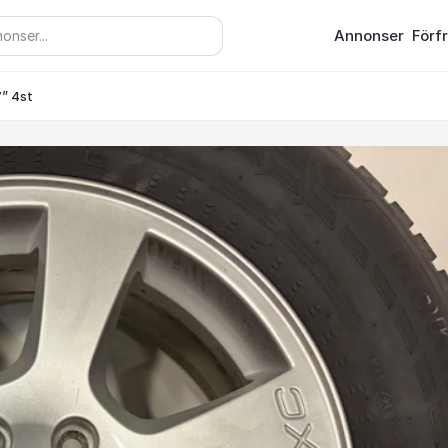
Annonser
Förf
7” 4st