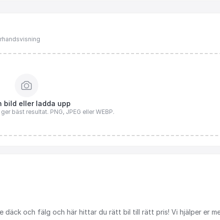
förhandsvisning
 bild eller ladda upp
n ger bäst resultat. PNG, JPEG eller WEBP.
e
däck
och
fälg
och
här
hittar
du
rätt
bil
till
rätt
pris!
Vi
hjälper
er
m