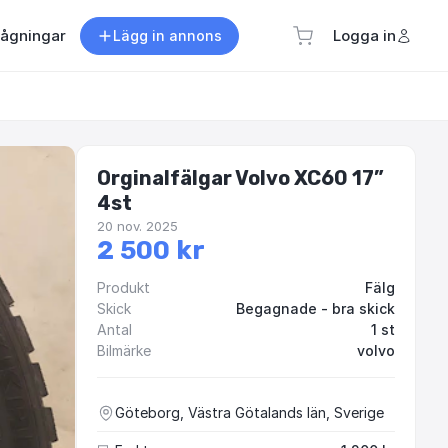
rågningar
Logga in
Lägg in annons
Orginalfälgar Volvo XC60 17”
4st
20 nov. 2025
2 500 kr
Produkt
Fälg
Skick
Begagnade - bra skick
Antal
1 st
Bilmärke
volvo
Göteborg, Västra Götalands län, Sverige