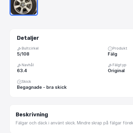
Detaljer
Bultcirkel
Produkt
5/108
Fälg
Navhål
Fälgtyp
63.4
Original
Skick
Begagnade - bra skick
Beskrivning
Fälgar
och
däck
i
använt
skick.
Mindre
skrap
på
fälgar
före