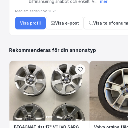
bilfinansering
snabbt
och
enkelt.
Vi…
mer
Medlem sedan
nov. 2025
Visa profil
Visa e-post
Visa telefonnum
Rekommenderas för din annonstyp
BEGAGNAT 4st 17" VOLVO SARGAS XC70 
BEGAGNAT 4st 17" VOLVO SARGAS XC70 Alufälgar 30714025 5x108 7.5x17 ET55 63.4
Volvo orgina
Volvo orginalfäl