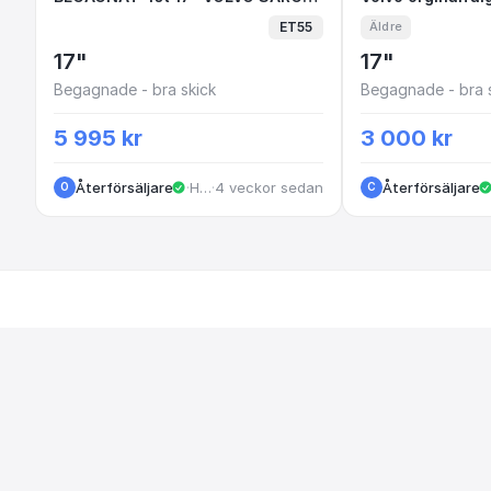
ET55
Äldre
17"
17"
Begagnade - bra skick
Begagnade - bra 
5 995 kr
3 000 kr
Återförsäljare
·
Huskvarna
·
4 veckor sedan
Återförsäljare
O
C
WHEELPLAC
Om Wheelpla
Alla annonse
Sveriges smartaste marknadsplats
Lägg in anno
för hjul, däck och fälgar. Köp och sälj
Förfrågninga
tryggt — vi hjälper dig hitta rätt.