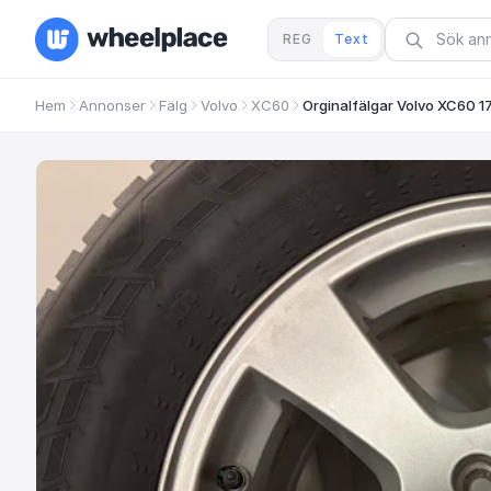
REG
Text
Hem
Annonser
Fälg
Volvo
XC60
Orginalfälgar Volvo XC60 1