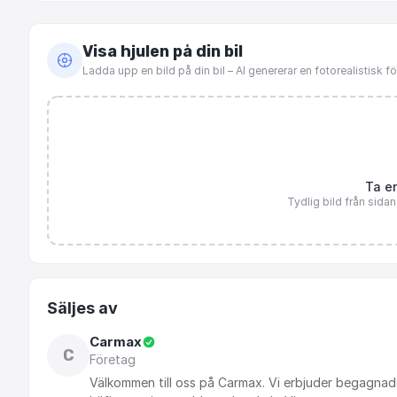
Visa hjulen på din bil
Ladda upp en bild på din bil – AI genererar en fotorealistisk 
Ta en
Tydlig bild från sida
Säljes av
Carmax
C
Företag
Välkommen
till
oss
på
Carmax.
Vi
erbjuder
begagnad