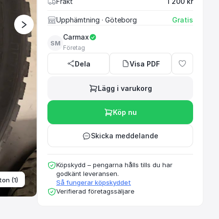
Frakt
1 200 kr
Upphämtning
· Göteborg
Gratis
Välkommen till oss på
Carmax
här hittar du rätt bil ti
SM
Företag
enkelt.
Dela
Visa PDF
Lägg i varukorg
Köp nu
Skicka meddelande
Köpskydd – pengarna hålls tills du har
godkänt leveransen.
ton (1)
Så fungerar köpskyddet
Verifierad företagssäljare