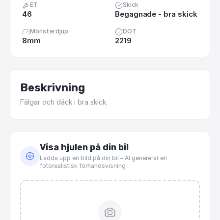
ET
Skick
46
Begagnade - bra skick
Mönsterdjup
DOT
8mm
2219
Beskrivning
Fälgar
och
däck
i
bra
skick.
Visa hjulen på din bil
Ladda upp en bild på din bil – AI genererar en
fotorealistisk förhandsvisning