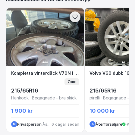
Kompletta vinterdäck V70N i fint skick.
Volvo V60 dubb 
Kompletta vinterdäck V70N i fint skick.
7mm
215/65R16
215/65R16
Hankook · Begagnade - bra skick
pirelli · Begagnade - br
1 900 kr
10 000 kr
Privatperson
·
Åstorp
·
6 dagar sedan
Återförsäljare
·
Kungälv
·
1 
M
A