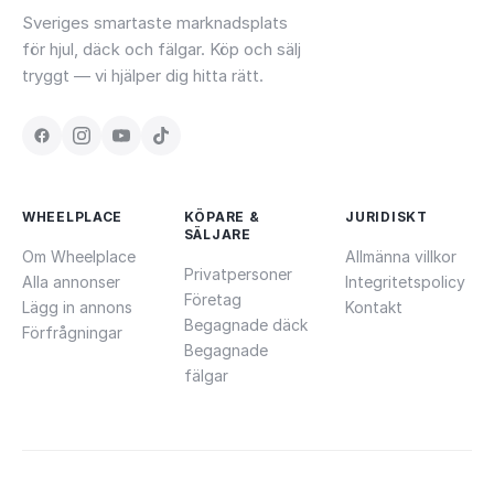
Sveriges smartaste marknadsplats
för hjul, däck och fälgar. Köp och sälj
tryggt — vi hjälper dig hitta rätt.
WHEELPLACE
KÖPARE &
JURIDISKT
SÄLJARE
Om Wheelplace
Allmänna villkor
Privatpersoner
Alla annonser
Integritetspolicy
Företag
Lägg in annons
Kontakt
Begagnade däck
Förfrågningar
Begagnade
fälgar