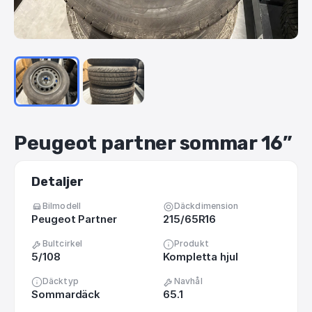
Peugeot
partner
sommar
16”
Detaljer
Bilmodell
Däckdimension
Peugeot Partner
215/65R16
Bultcirkel
Produkt
5/108
Kompletta hjul
Däcktyp
Navhål
Sommardäck
65.1