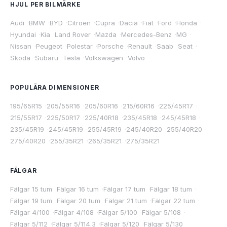
HJUL PER BILMÄRKE
Audi
·
BMW
·
BYD
·
Citroen
·
Cupra
·
Dacia
·
Fiat
·
Ford
·
Honda
·
Hyundai
·
Kia
·
Land Rover
·
Mazda
·
Mercedes-Benz
·
MG
·
Nissan
·
Peugeot
·
Polestar
·
Porsche
·
Renault
·
Saab
·
Seat
·
Skoda
·
Subaru
·
Tesla
·
Volkswagen
·
Volvo
POPULÄRA DIMENSIONER
195/65R15
·
205/55R16
·
205/60R16
·
215/60R16
·
225/45R17
·
215/55R17
·
225/50R17
·
225/40R18
·
235/45R18
·
245/45R18
·
235/45R19
·
245/45R19
·
255/45R19
·
245/40R20
·
255/40R20
·
275/40R20
·
255/35R21
·
265/35R21
·
275/35R21
FÄLGAR
Fälgar 15 tum
·
Fälgar 16 tum
·
Fälgar 17 tum
·
Fälgar 18 tum
·
Fälgar 19 tum
·
Fälgar 20 tum
·
Fälgar 21 tum
·
Fälgar 22 tum
·
Fälgar 4/100
·
Fälgar 4/108
·
Fälgar 5/100
·
Fälgar 5/108
·
Fälgar 5/112
·
Fälgar 5/114.3
·
Fälgar 5/120
·
Fälgar 5/130