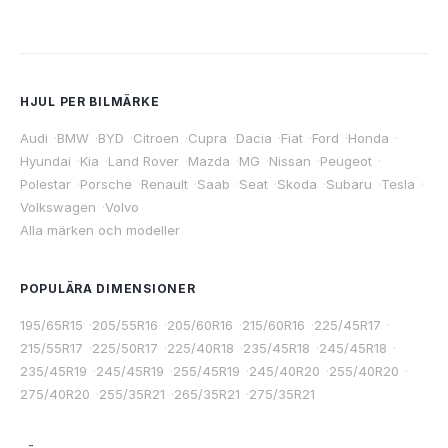
HJUL PER BILMÄRKE
Audi
·
BMW
·
BYD
·
Citroen
·
Cupra
·
Dacia
·
Fiat
·
Ford
·
Honda
·
Hyundai
·
Kia
·
Land Rover
·
Mazda
·
MG
·
Nissan
·
Peugeot
·
Polestar
·
Porsche
·
Renault
·
Saab
·
Seat
·
Skoda
·
Subaru
·
Tesla
·
Volkswagen
·
Volvo
Alla märken och modeller
POPULÄRA DIMENSIONER
195/65R15
·
205/55R16
·
205/60R16
·
215/60R16
·
225/45R17
·
215/55R17
·
225/50R17
·
225/40R18
·
235/45R18
·
245/45R18
·
235/45R19
·
245/45R19
·
255/45R19
·
245/40R20
·
255/40R20
·
275/40R20
·
255/35R21
·
265/35R21
·
275/35R21