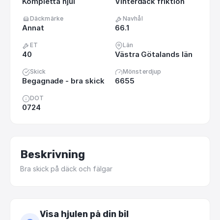
Kompletta hjul
Vinterdäck friktion
Däckmärke
Navhål
Annat
66.1
ET
Län
40
Västra Götalands län
Skick
Mönsterdjup
Begagnade - bra skick
6655
DOT
0724
Beskrivning
Bra
skick
på
däck
och
fälgar
Visa hjulen på din bil