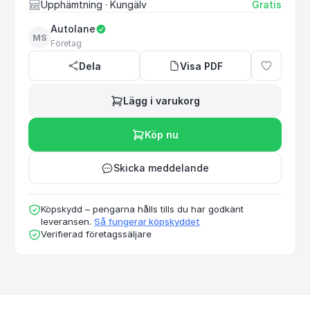
Upphämtning
· Kungälv
Gratis
Autolane
MS
Företag
Dela
Visa PDF
Lägg i varukorg
Köp nu
Skicka meddelande
Köpskydd – pengarna hålls tills du har godkänt
leveransen.
Så fungerar köpskyddet
Verifierad företagssäljare