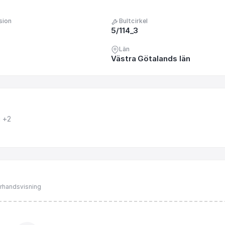
sion
Bultcirkel
5/114_3
Län
Västra Götalands län
i
+2
förhandsvisning