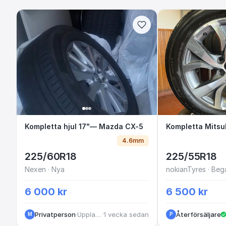
Kompletta hjul 17"— Mazda CX-5
Kompletta hjul 17"— Mazda CX-5
Kompletta M
4.6mm
225/60R18
225/55R18
Nexen · Nya
nokianTyres · Beg
6 000 kr
6 500 kr
Privatperson
·
Upplands Väsby
·
1 vecka sedan
Återförsäljare
M
P