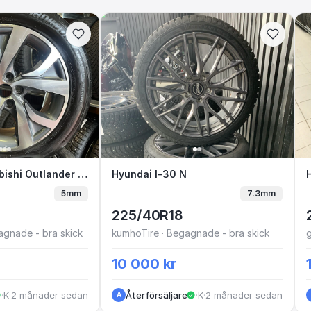
itsubishi Outlander original 18” sommarhjul
Kompletta Mitsubishi Outlander original 18” sommarhjul
Hyundai I-30 N
Hyundai I-30 N
5mm
7.3mm
225/40R18
agnade - bra skick
kumhoTire · Begagnade - bra skick
g
10 000 kr
·
Konduktörsvägen
·
2 månader sedan
Återförsäljare
·
Kungälv
·
2 månader sedan
A