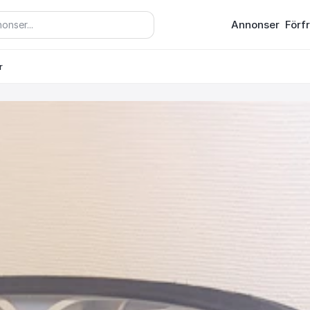
Annonser
Förf
r