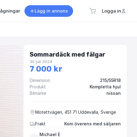
rågningar
Logga in
Lägg in annons
Sommardäck med fälgar
30 juli 2024
7 000 kr
Dimension
215/55R18
Produkt
Kompletta hjul
Bilmärke
nissan
Motettvägen, 451 71 Uddevalla, Sverige
Frakt
Kom överens med säljaren
Michael E