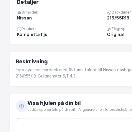
Detaljer
Bilmodell
Däckdimen
Nissan
215/55R18
Produkt
Fälgtyp
Kompletta hjul
Original
Beskrivning
Fyra
nya
sommardäck
med
18
tums
fälgar
till
Nissan
qashqa
215
​/​
R55
​/​
18.
Bultmänster
5
​/​
114.3
Visa hjulen på din bil
Ladda upp en bild på din bil – AI genererar en fotorealistisk 