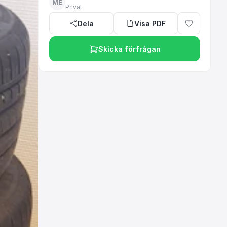
ME
Privat
Dela
Visa PDF
Skicka förfrågan