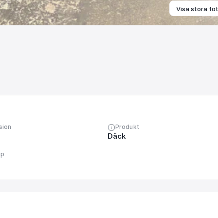
Visa stora fo
sion
Produkt
Däck
up