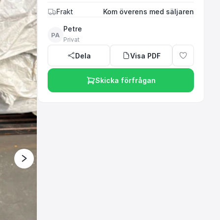
Frakt
Kom överens med säljaren
Petre
PA
Privat
Dela
Visa PDF
Skicka förfrågan