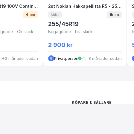
/45 R19 100V Continental ContiSportContac
2st BEG 255/45 R19 100V Continental ContiSportContact 5 SEAL
2st Nokian Hakkapeliitta R5 
2st Nokian Hakkapeliitta R5 - 255/45-19
4mm
6mm
Äldre
255/45R19
agnade - Ok skick
Begagnade - bra skick
2 900 kr
·
·
Huskvarna
3 månader sedan
Privatperson
·
Tenhult
·
8 månader sedan
B
E
KÖPARE & SÄLJARE
ce
Privatpersoner
r
Företag
ns
Begagnade däck