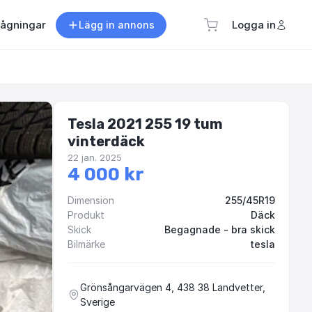
rågningar
Logga in
Lägg in annons
Tesla 2021 255 19 tum
vinterdäck
22 jan. 2025
4 000 kr
Dimension
255/45R19
Produkt
Däck
Skick
Begagnade - bra skick
Bilmärke
tesla
Grönsångarvägen 4, 438 38 Landvetter,
Sverige