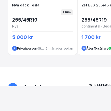
Nya däck Tesla
Nya däck Tesla
2st BEG 255
8mm
255/45R19
255/45R19
Nya
continental · Beg
5 000 kr
1 700 kr
Privatperson
·
Stockholm
·
2 månader sedan
Återförsäljare
A
O
WHEELPLAC
Om Wheelpla
Alla annonse
Sveriges smartaste marknadsplats
Lägg in anno
för hjul, däck och fälgar. Köp och sälj