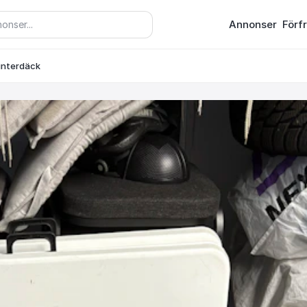
Annonser
Förf
vinterdäck