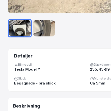
Detaljer
Bilmodell
Däckdimen
Tesla Model Y
255/45R19
Skick
Mönsterdj
Begagnade - bra skick
Ca 5mm
Beskrivning