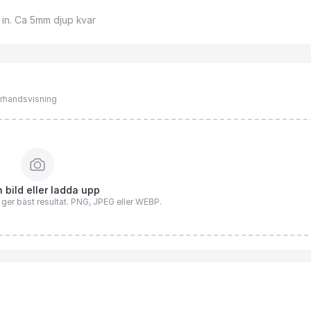
in.
Ca
5mm
djup
kvar
förhandsvisning
 bild eller ladda upp
n ger bäst resultat. PNG, JPEG eller WEBP.