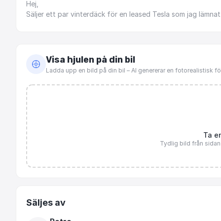
Hej,
Säljer
ett
par
vinterdäck
för
en
leased
Tesla
som
jag
lämnat
Visa hjulen på din bil
Ladda upp en bild på din bil – AI genererar en fotorealistisk 
Ta en
Tydlig bild från sida
Säljes av