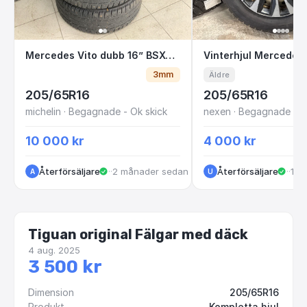
Mercedes Vito dubb 16” BSX01S mellan F & G
Vinterhjul Merce
Mercedes Vito dubb 16” BSX01S mellan F & G
3mm
Äldre
205/65R16
205/65R16
michelin · Begagnade - Ok skick
nexen · Begagnade - br
10 000 kr
4 000 kr
Återförsäljare
·
Kungälv
·
2 månader sedan
Återförsäljare
·
Möl
·
10 
A
U
Tiguan original Fälgar med däck
4 aug. 2025
3 500 kr
Dimension
205/65R16
Produkt
Kompletta hjul