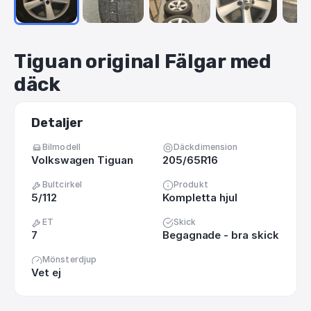
Tiguan
original
Fälgar
med
däck
Detaljer
Bilmodell
Däckdimension
Volkswagen Tiguan
205/65R16
Bultcirkel
Produkt
5/112
Kompletta hjul
ET
Skick
7
Begagnade - bra skick
Mönsterdjup
Vet ej