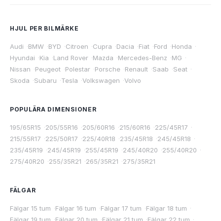
HJUL PER BILMÄRKE
Audi
·
BMW
·
BYD
·
Citroen
·
Cupra
·
Dacia
·
Fiat
·
Ford
·
Honda
·
Hyundai
·
Kia
·
Land Rover
·
Mazda
·
Mercedes-Benz
·
MG
·
Nissan
·
Peugeot
·
Polestar
·
Porsche
·
Renault
·
Saab
·
Seat
·
Skoda
·
Subaru
·
Tesla
·
Volkswagen
·
Volvo
POPULÄRA DIMENSIONER
195/65R15
·
205/55R16
·
205/60R16
·
215/60R16
·
225/45R17
·
215/55R17
·
225/50R17
·
225/40R18
·
235/45R18
·
245/45R18
·
235/45R19
·
245/45R19
·
255/45R19
·
245/40R20
·
255/40R20
·
275/40R20
·
255/35R21
·
265/35R21
·
275/35R21
FÄLGAR
Fälgar 15 tum
·
Fälgar 16 tum
·
Fälgar 17 tum
·
Fälgar 18 tum
·
Fälgar 19 tum
·
Fälgar 20 tum
·
Fälgar 21 tum
·
Fälgar 22 tum
·