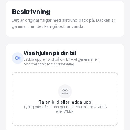
Beskrivning
Det
är
original
fälgar
med
allround
däck
på.
Däcken
är
gammal
men
det
kan
gå
och
använda.
Visa hjulen på din bil
Ladda upp en bild på din bil – AI genererar en
fotorealistisk förhandsvisning
Ta en bild eller ladda upp
Tydlig bild från sidan ger bäst resultat. PNG, JPEG
eller WEBP.