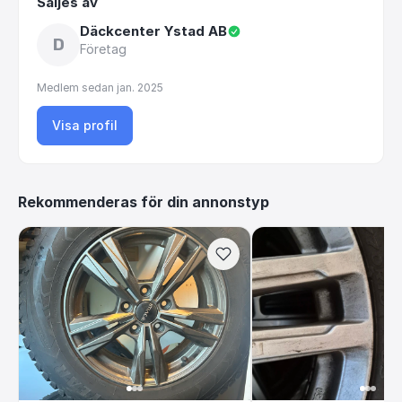
Säljes av
Däckcenter Ystad AB
D
Företag
Medlem sedan
jan. 2025
Visa profil
Rekommenderas för din annonstyp