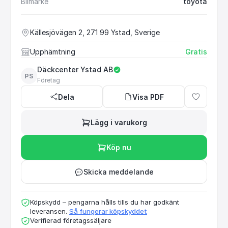
Bilmärke
toyota
Källesjövägen 2, 271 99 Ystad, Sverige
Upphämtning
Gratis
Däckcenter Ystad AB
PS
Företag
Dela
Visa PDF
Lägg i varukorg
Köp nu
Skicka meddelande
Köpskydd – pengarna hålls tills du har godkänt
leveransen.
Så fungerar köpskyddet
Verifierad företagssäljare