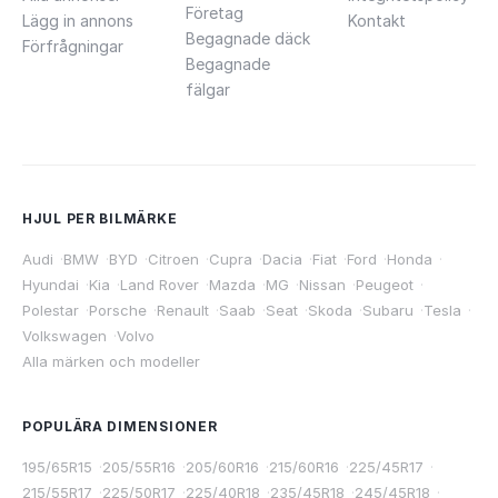
Företag
Lägg in annons
Kontakt
Begagnade däck
Förfrågningar
Begagnade
fälgar
HJUL PER BILMÄRKE
Audi
·
BMW
·
BYD
·
Citroen
·
Cupra
·
Dacia
·
Fiat
·
Ford
·
Honda
·
Hyundai
·
Kia
·
Land Rover
·
Mazda
·
MG
·
Nissan
·
Peugeot
·
Polestar
·
Porsche
·
Renault
·
Saab
·
Seat
·
Skoda
·
Subaru
·
Tesla
·
Volkswagen
·
Volvo
Alla märken och modeller
POPULÄRA DIMENSIONER
195/65R15
·
205/55R16
·
205/60R16
·
215/60R16
·
225/45R17
·
215/55R17
·
225/50R17
·
225/40R18
·
235/45R18
·
245/45R18
·