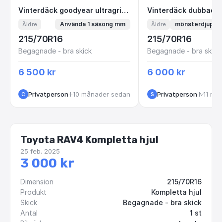
Vinterdäck goodyear ultragrip 5x114,3
Vinterdäck dubb
Vinterdäck goodyear ultragrip 5x114,3
Använda 1 säsong mm
mönsterdjupet
Äldre
Äldre
215/70R16
215/70R16
Begagnade - bra skick
Begagnade - bra skick
6 500 kr
6 000 kr
Privatperson
·
·
10 månader sedan
Kungsbacka
Privatperson
·
·
Nödinge
11 må
C
S
Toyota RAV4 Kompletta hjul
25 feb. 2025
3 000 kr
Dimension
215/70R16
Produkt
Kompletta hjul
Skick
Begagnade - bra skick
Antal
1 st