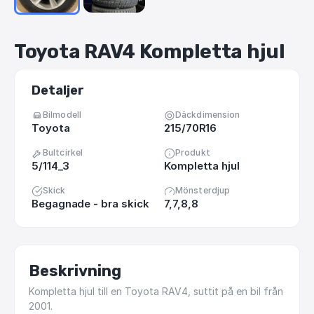
Toyota
RAV4
Kompletta
hjul
Detaljer
Bilmodell
Däckdimension
Toyota
215/70R16
Bultcirkel
Produkt
5/114_3
Kompletta hjul
Skick
Mönsterdjup
Begagnade - bra skick
7,7,8,8
Beskrivning
Kompletta
hjul
till
en
Toyota
RAV4,
suttit
på
en
bil
från
2001.