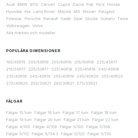
Audi
·
BMW
·
BYD
·
Citroen
·
Cupra
·
Dacia
·
Fiat
·
Ford
·
Honda
·
Hyundai
·
Kia
·
Land Rover
·
Mazda
·
MG
·
Nissan
·
Peugeot
·
Polestar
·
Porsche
·
Renault
·
Saab
·
Seat
·
Skoda
·
Subaru
·
Tesla
·
Volkswagen
·
Volvo
Alla märken och modeller
POPULÄRA DIMENSIONER
195/65R15
·
205/55R16
·
205/60R16
·
215/60R16
·
225/45R17
·
215/55R17
·
225/50R17
·
225/40R18
·
235/45R18
·
245/45R18
·
235/45R19
·
245/45R19
·
255/45R19
·
245/40R20
·
255/40R20
·
275/40R20
·
255/35R21
·
265/35R21
·
275/35R21
FÄLGAR
Fälgar 15 tum
·
Fälgar 16 tum
·
Fälgar 17 tum
·
Fälgar 18 tum
·
Fälgar 19 tum
·
Fälgar 20 tum
·
Fälgar 21 tum
·
Fälgar 22 tum
·
Fälgar 4/100
·
Fälgar 4/108
·
Fälgar 5/100
·
Fälgar 5/108
·
Fälgar 5/112
·
Fälgar 5/114.3
·
Fälgar 5/120
·
Fälgar 5/130