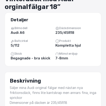
orginalfälgar
18”
Detaljer
Bilmodell
Däckdimension
Audi A6
235/45R18
Bultcirkel
Produkt
5/112
Kompletta hjul
Skick
Mönsterdjup
Begagnade - bra skick
7-8mm
Beskrivning
Säljer
mina
Audi
original
fälgar
med
nästan
nya
friktionsdäck,
finns
lite
kantskrap
men
annars
fina,
inga
sprickor
Dimensioner
på
däcken
är
235
​/​
45R18