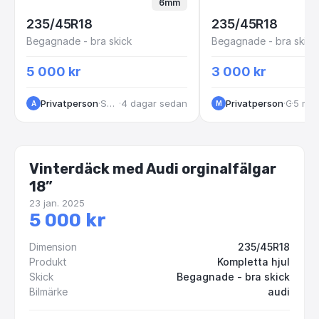
6mm
235/45R18
235/45R18
Begagnade - bra skick
Begagnade - bra skick
5 000 kr
3 000 kr
Privatperson
·
Skövde
·
4 dagar sedan
Privatperson
·
·
Göteborg
5 må
A
M
Vinterdäck med Audi orginalfälgar
18”
23 jan. 2025
5 000 kr
Dimension
235/45R18
Produkt
Kompletta hjul
Skick
Begagnade - bra skick
Bilmärke
audi