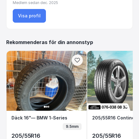
Medlem sedan
dec. 2025
Visa profil
Rekommenderas för din annonstyp
Däck 16"— BMW 1-Series
205/55R16 Cont
Däck 16"— BMW 1-Series
9.5mm
205/55R16
205/55R16