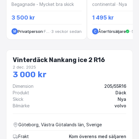
Begagnade - Mycket bra skick
continental · Nya
3 500 kr
1 495 kr
Privatperson
·
Falun
·
3 veckor sedan
Återförsäljare
·
Göt
·
5 m
M
C
Vinterdäck Nankang ice 2 R16
2 dec. 2025
3 000 kr
Dimension
205/55R16
Produkt
Däck
Skick
Nya
Bilmärke
volvo
Göteborg, Västra Götalands län, Sverige
Frakt
Kom överens med säljaren