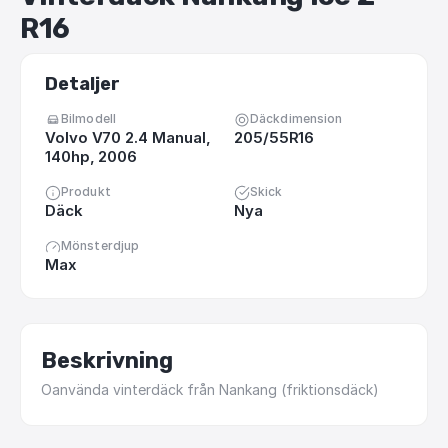
R16
Detaljer
Bilmodell
Däckdimension
Volvo V70 2.4 Manual,
205/55R16
140hp, 2006
Produkt
Skick
Däck
Nya
Mönsterdjup
Max
Beskrivning
Oanvända
vinterdäck
från
Nankang
(friktionsdäck)