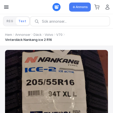
Annons
REG
Text
Hem
Annonser
Däck
Volvo
V70
Vinterdäck Nankang ice 2 R16