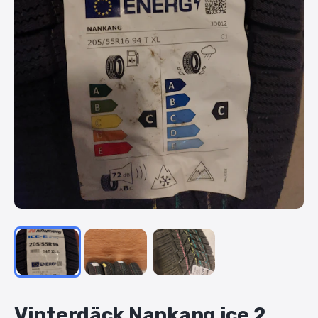
Vinterdäck
Nankang
ice
2