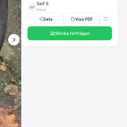
Saif S
SS
Privat
Dela
Visa PDF
Skicka förfrågan