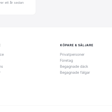
er ett år sedan
E
KÖPARE & SÄLJARE
ce
Privatpersoner
r
Företag
ns
Begagnade däck
r
Begagnade fälgar