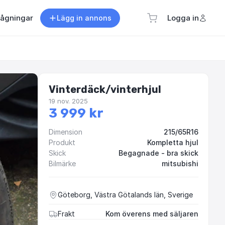
rågningar
Logga in
Lägg in annons
Vinterdäck/vinterhjul
19 nov. 2025
3 999 kr
Dimension
215/65R16
Produkt
Kompletta hjul
Skick
Begagnade - bra skick
Bilmärke
mitsubishi
Göteborg, Västra Götalands län, Sverige
Frakt
Kom överens med säljaren