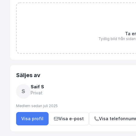
Ta en
Tydlig bild från sida
Säljes av
Saif S
S
Privat
Medlem sedan
juli 2025
Visa profil
Visa e-post
Visa telefonnum