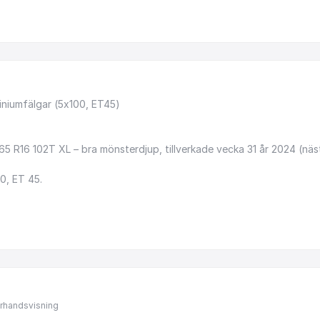
iniumfälgar
(5x100,
ET45)
65
R16
102T
XL
–
bra
mönsterdjup,
tillverkade
vecka
31
år
2024
(näs
0,
ET
45.
förhandsvisning