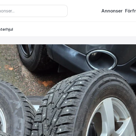
Annonser
Förf
terhjul