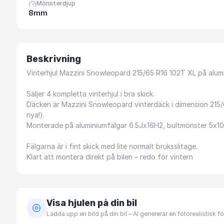
Mönsterdjup
8mm
Beskrivning
Vinterhjul
Mazzini
Snowleopard
215
​/​
65
R16
102T
XL
på
alum
Säljer
4
kompletta
vinterhjul
i
bra
skick.
Däcken
är
Mazzini
Snowleopard
vinterdäck
i
dimension
215
​/​
nya!).
Monterade
på
aluminiumfälgar
6.5Jx16H2,
bultmönster
5x10
Fälgarna
är
i
fint
skick
med
lite
normalt
bruksslitage.
Klart
att
montera
direkt
på
bilen
–
redo
för
vintern
Visa hjulen på din bil
Ladda upp en bild på din bil – AI genererar en fotorealistisk 