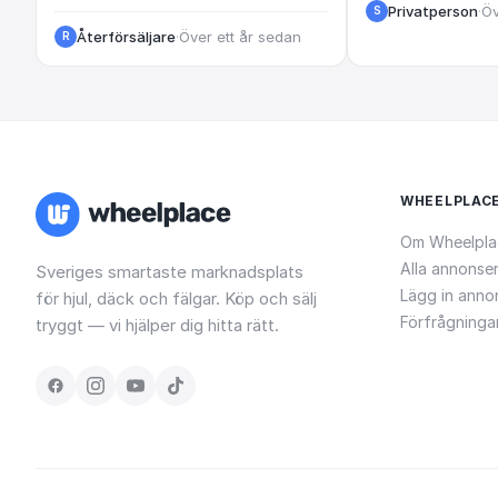
Privatperson
·
Öv
S
Återförsäljare
·
Över ett år sedan
R
WHEELPLAC
Om Wheelpla
Alla annonse
Sveriges smartaste marknadsplats
Lägg in anno
för hjul, däck och fälgar. Köp och sälj
Förfrågninga
tryggt — vi hjälper dig hitta rätt.