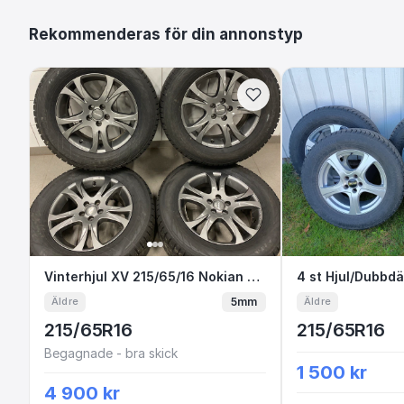
Rekommenderas för din annonstyp
Vinterhjul XV 215/65/16 Nokian Hakka 
Vinterhjul XV 215/65/16 Nokian Hakka R2
4 st Hjul/D
4 st Hjul/Dubbd
5mm
Äldre
Äldre
215/65R16
215/65R16
Begagnade - bra skick
1 500 kr
4 900 kr