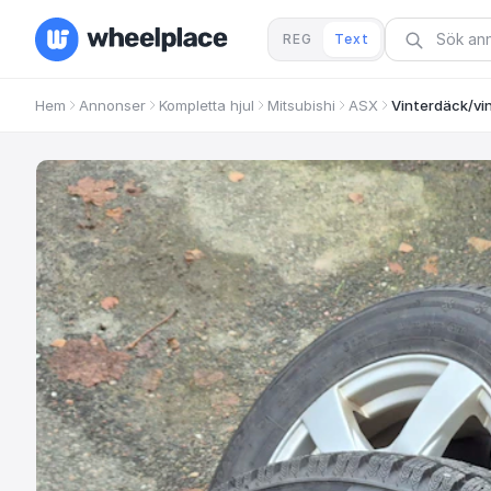
REG
Text
Hem
Annonser
Kompletta hjul
Mitsubishi
ASX
Vinterdäck/vin