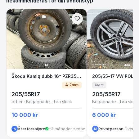
Rekommenderas för din annonstyp
Škoda Kamiq dubb 16” PZR35K K2-6
205/55-17 VW P
Škoda Kamiq dubb 16” PZR35K K2-6
4.2mm
Äldre
205/55R17
205/55R17
other · Begagnade - bra skick
Begagnade - bra skick
10 000 kr
6 000 kr
Återförsäljare
·
Kungälv
·
3 månader sedan
Privatperson
·
Över et
A
M