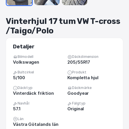
Vinterhjul
17
tum
VW
T-cross
/​
Taigo
​/​
Polo
Detaljer
Bilmodell
Däckdimension
Volkswagen
205/55R17
Bultcirkel
Produkt
5/100
Kompletta hjul
Däcktyp
Däckmärke
Vinterdäck friktion
Goodyear
Navhål
Fälgtyp
57.1
Original
Län
Västra Götalands län