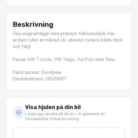
Beskrivning
Fina
originalfälgar
med
premium
friktionsdäck.
Har
endast
rullat
en
månad
så
i
absolut
nyskick
både
däck
och
fälg!
Passar
VW
T-cross,
VW
Taigo,
Vw
Polo
med
flera..
Däckfabrikat:
Goodyear
Däckdimension:
205
​/​
55R17
Visa hjulen på din bil
Ladda upp en bild på din bil – AI genererar en
fotorealistisk förhandsvisning