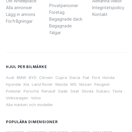
Om Wheelplace
Allmänna villkor
Privatpersoner
Alla annonser
Integritetspolicy
Företag
Lägg in annons
Kontakt
Begagnade däck
Förfrågningar
Begagnade
fälgar
HJUL PER BILMÄRKE
Audi
·
BMW
·
BYD
·
Citroen
·
Cupra
·
Dacia
·
Fiat
·
Ford
·
Honda
·
Hyundai
·
Kia
·
Land Rover
·
Mazda
·
MG
·
Nissan
·
Peugeot
·
Polestar
·
Porsche
·
Renault
·
Saab
·
Seat
·
Skoda
·
Subaru
·
Tesla
·
Volkswagen
·
Volvo
Alla märken och modeller
POPULÄRA DIMENSIONER