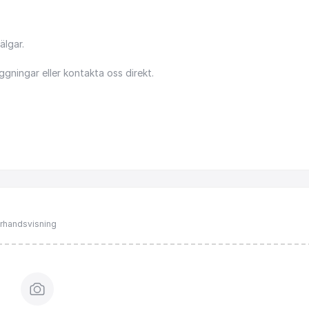
älgar.
ggningar
eller
kontakta
oss
direkt.
förhandsvisning