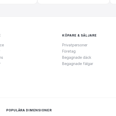
E
KÖPARE & SÄLJARE
ce
Privatpersoner
r
Företag
ns
Begagnade däck
r
Begagnade fälgar
POPULÄRA DIMENSIONER