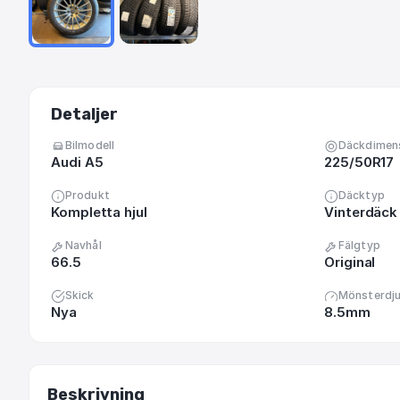
Detaljer
Bilmodell
Däckdimen
Audi A5
225/50R17
Produkt
Däcktyp
Kompletta hjul
Vinterdäck 
Navhål
Fälgtyp
66.5
Original
Skick
Mönsterdj
Nya
8.5mm
Beskrivning