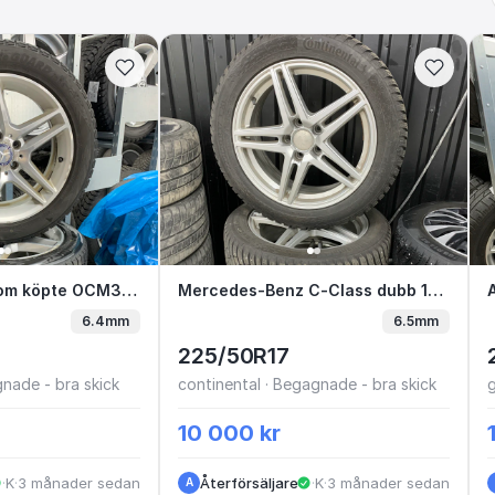
kund som köpte OCM336 C2-2 / Alfons
Sålda till kund som köpte OCM336 C2-2 / Alfons
Mercedes-Benz C-Class dub
Mercedes-Benz C-Class dubb 17” GXM27T D2-5
6.4mm
6.5mm
225/50R17
nade - bra skick
continental · Begagnade - bra skick
10 000 kr
·
Kungälv
·
3 månader sedan
Återförsäljare
·
Kungälv
·
3 månader sedan
A