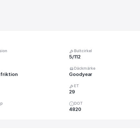
sion
Bultcirkel
5/112
Däckmärke
friktion
Goodyear
ET
29
up
DOT
4820