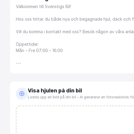
Välkommen
till
Svenstigs
Bil!
Hos
oss
hittar
du
både
nya
och
begagnade
hjul,
däck
och
f
Vill
du
komma
i
kontakt
med
oss?
Besök
någon
av
våra
anlä
Öppettider:
Mån
–
Fre
07:00
–
16:00
---
Visa hjulen på din bil
Ladda upp en bild på din bil – AI genererar en fotorealistisk 