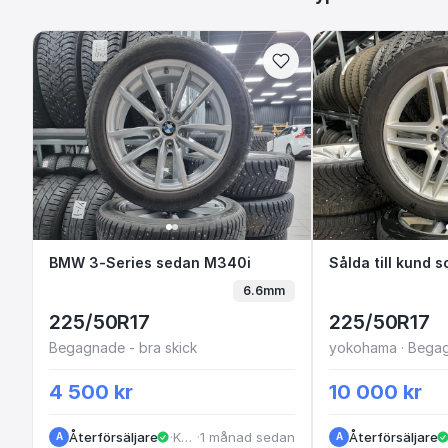
BMW 3-Series sedan M340i
BMW 3-Series sedan M340i
Sålda till 
6.6mm
225/50R17
225/50R17
Begagnade - bra skick
yokohama · Begag
4 500 kr
10 000 kr
Återförsäljare
·
Kungälv
·
1 månad sedan
Återförsäljare
A
A