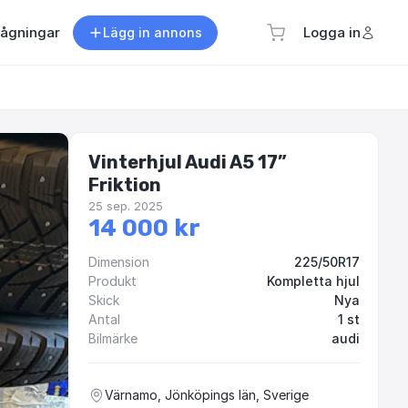
rågningar
Logga in
Lägg in annons
Vinterhjul Audi A5 17”
Friktion
25 sep. 2025
14 000 kr
Dimension
225/50R17
Produkt
Kompletta hjul
Skick
Nya
Antal
1 st
Bilmärke
audi
Värnamo, Jönköpings län, Sverige