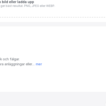
 bild eller ladda upp
n ger bäst resultat. PNG, JPEG eller WEBP.
k
och
fälgar.
åra
anläggningar
eller…
mer