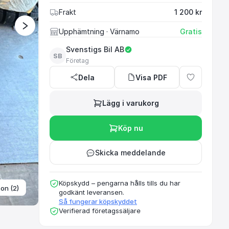
Frakt
1 200 kr
Välkommen till Svenst
Upphämtning
· Värnamo
Gratis
hjul, däck och fälgar
Svenstigs Bil AB
våra an
SB
Företag
Dela
Visa PDF
Lägg i varukorg
Köp nu
Skicka meddelande
Köpskydd – pengarna hålls tills du har
ton (2)
godkänt leveransen.
Så fungerar köpskyddet
Verifierad företagssäljare