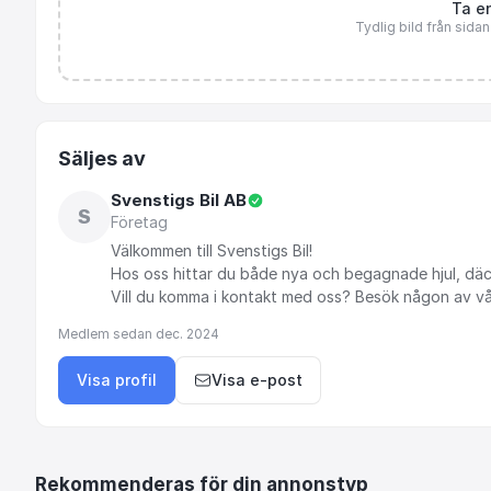
Ta en
Tydlig bild från sida
Säljes av
Svenstigs Bil AB
S
Företag
Välkommen
till
Svenstigs
Bil!
Hos
oss
hittar
du
både
nya
och
begagnade
hjul,
däc
Vill
du
komma
i
kontakt
med
oss?
Besök
någon
av
v
Medlem sedan
dec. 2024
Visa profil
Visa e-post
Rekommenderas för din annonstyp