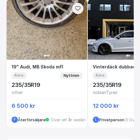
19" Audi, MB Skoda mfl
Vinterdäck dub
19" Audi, MB Skoda mfl
Vinterdäck dubbade
Nyttmm
Äldre
Äldre
235/35R19
235/35R19
other
nokianTyres
6 500 kr
12 000 kr
Återförsäljare
·
Jamtland
·
Över ett år sedan
Privatperson
·
Dalarna
·
Över 
F
L