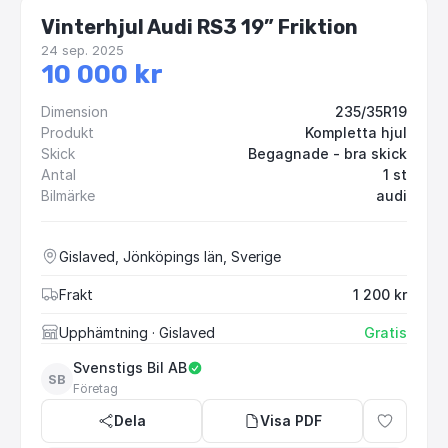
Vinterhjul Audi RS3 19” Friktion
24 sep. 2025
10 000 kr
Dimension
235/35R19
Produkt
Kompletta hjul
Skick
Begagnade - bra skick
Antal
1 st
Bilmärke
audi
Gislaved, Jönköpings län, Sverige
Frakt
1 200 kr
Upphämtning
· Gislaved
Gratis
Svenstigs Bil AB
SB
Företag
Dela
Visa PDF