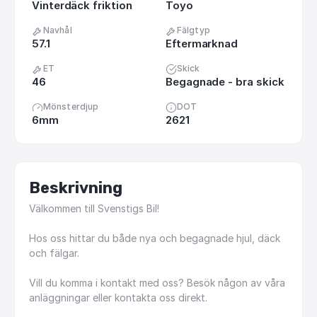
Vinterdäck friktion
Toyo
Navhål
Fälgtyp
57.1
Eftermarknad
ET
Skick
46
Begagnade - bra skick
Mönsterdjup
DOT
6mm
2621
Beskrivning
Välkommen
till
Svenstigs
Bil!
Hos
oss
hittar
du
både
nya
och
begagnade
hjul,
däck
och
fälgar.
Vill
du
komma
i
kontakt
med
oss?
Besök
någon
av
våra
anläggningar
eller
kontakta
oss
direkt.