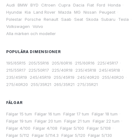
Audi
·
BMW
·
BYD
·
Citroen
·
Cupra
·
Dacia
·
Fiat
·
Ford
·
Honda
·
Hyundai
·
Kia
·
Land Rover
·
Mazda
·
MG
·
Nissan
·
Peugeot
·
Polestar
·
Porsche
·
Renault
·
Saab
·
Seat
·
Skoda
·
Subaru
·
Tesla
·
Volkswagen
·
Volvo
Alla märken och modeller
POPULÄRA DIMENSIONER
195/65R15
·
205/55R16
·
205/60R16
·
215/60R16
·
225/45R17
·
215/55R17
·
225/50R17
·
225/40R18
·
235/45R18
·
245/45R18
·
235/45R19
·
245/45R19
·
255/45R19
·
245/40R20
·
255/40R20
·
275/40R20
·
255/35R21
·
265/35R21
·
275/35R21
FÄLGAR
Fälgar 15 tum
·
Fälgar 16 tum
·
Fälgar 17 tum
·
Fälgar 18 tum
·
Fälgar 19 tum
·
Fälgar 20 tum
·
Fälgar 21 tum
·
Fälgar 22 tum
·
Fälgar 4/100
·
Fälgar 4/108
·
Fälgar 5/100
·
Fälgar 5/108
·
Fälgar 5/112
·
Fälgar 5/114.3
·
Fälgar 5/120
·
Fälgar 5/130