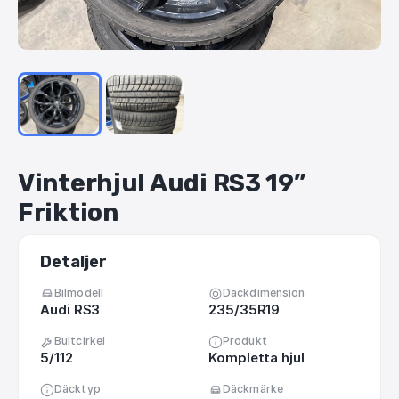
Vinterhjul
Audi
RS3
19”
Friktion
Detaljer
Bilmodell
Däckdimension
Audi RS3
235/35R19
Bultcirkel
Produkt
5/112
Kompletta hjul
Däcktyp
Däckmärke