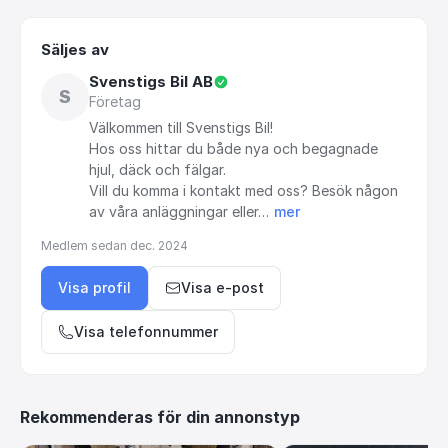
Säljes av
Svenstigs Bil AB
S
Företag
Välkommen
till
Svenstigs
Bil!
Hos
oss
hittar
du
både
nya
och
begagnade
hjul,
däck
och
fälgar.
Vill
du
komma
i
kontakt
med
oss?
Besök
någon
av
våra
anläggningar
eller…
mer
Medlem sedan
dec. 2024
Visa profil
Visa e-post
Visa telefonnummer
Rekommenderas för din annonstyp