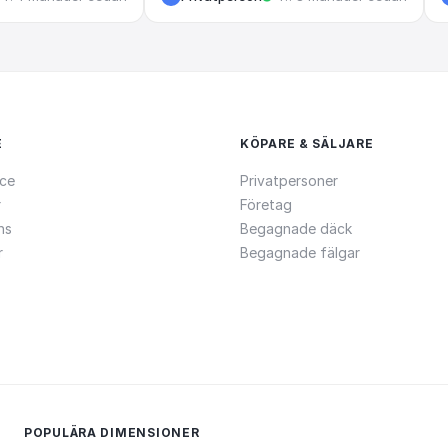
E
KÖPARE & SÄLJARE
ce
Privatpersoner
r
Företag
ns
Begagnade däck
r
Begagnade fälgar
POPULÄRA DIMENSIONER