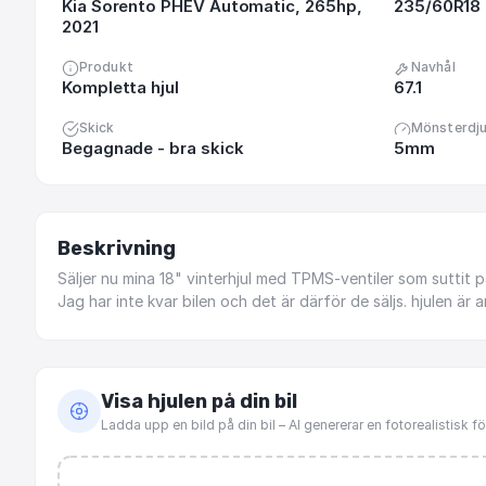
Kia Sorento PHEV Automatic, 265hp,
235/60R18
2021
Produkt
Navhål
Kompletta hjul
67.1
Skick
Mönsterdj
Begagnade - bra skick
5mm
Beskrivning
Säljer
nu
mina
18"
vinterhjul
med
TPMS-ventiler
som
suttit
p
Jag
har
inte
kvar
bilen
och
det
är
därför
de
säljs.
hjulen
är
a
Visa hjulen på din bil
Ladda upp en bild på din bil – AI genererar en fotorealistisk 