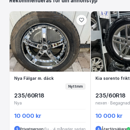
Rekommenderas för din annonstyp
Nya Fälgar m. däck
Nya Fälgar m. däck
Kia sorento
Kia sorento fri
Nyttmm
235/60R18
235/60R18
Nya
nexen · Begagnade
10 000 kr
10 000 kr
Privatperson
·
Furulund
·
4 månader sedan
Återförsäljare
S
A