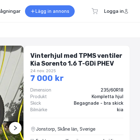
rågningar
Logga in
Lägg in annons
Vinterhjul med TPMS ventiler
Kia Sorento 1.6 T-GDi PHEV
24 nov. 2025
7 000 kr
Dimension
235/60R18
Produkt
Kompletta hjul
Skick
Begagnade - bra skick
Bilmärke
kia
Jonstorp, Skåne län, Sverige