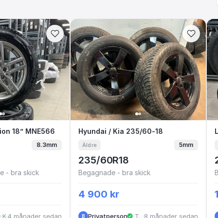
 friktion 18” MNE566
ktion 18” MNE566
Hyundai / Kia 235/60-18
Hyundai / Kia 235/60-18
8.3mm
5mm
Äldre
235/60R18
 - bra skick
Begagnade - bra skick
4 900 kr
·
·
Kungälv
4 månader sedan
Privatperson
·
Tenhult
·
8 månader sedan
B