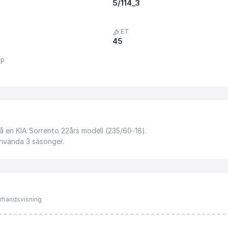
5/114_3
ET
45
up
å
en
KIA
Sorrento
22års
modell
(235
​/​
60-18).
nvända
3
säsonger.
förhandsvisning