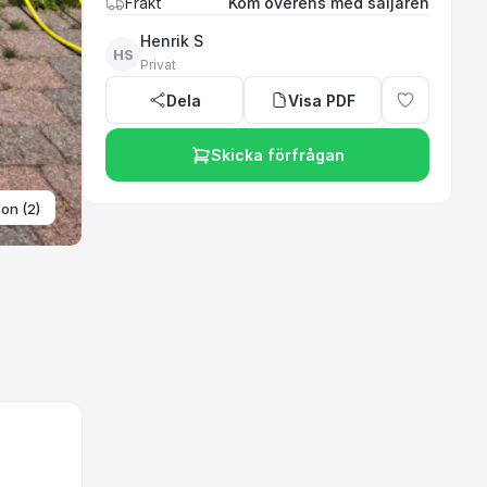
Frakt
Kom överens med säljaren
Henrik S
HS
Privat
Dela
Visa PDF
Skicka förfrågan
ton (2)