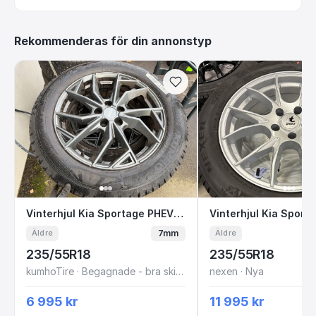
Rekommenderas för din annonstyp
Vinterhjul Kia Sportage PHEV 18” Friktion
Vinterhjul Kia S
Vinterhjul Kia Sportage PHEV 18” Friktion
7mm
Äldre
Äldre
235/55R18
235/55R18
kumhoTire · Begagnade - bra skick
nexen · Nya
6 995 kr
11 995 kr