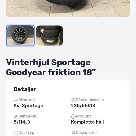
Vinterhjul
Sportage
Goodyear
friktion
18”
Detaljer
Bilmodell
Däckdimension
Kia Sportage
235/55R18
Bultcirkel
Produkt
5/114_3
Kompletta hjul
Däcktyp
Däckmärke