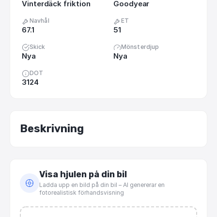
Vinterdäck friktion
Goodyear
Navhål
ET
67.1
51
Skick
Mönsterdjup
Nya
Nya
DOT
3124
Beskrivning
Visa hjulen på din bil
Ladda upp en bild på din bil – AI genererar en
fotorealistisk förhandsvisning