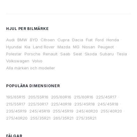
HJUL PER BILMÄRKE
Audi
·
BMW
·
BYD
·
Citroen
·
Cupra
·
Dacia
·
Fiat
·
Ford
·
Honda
·
Hyundai
·
Kia
·
Land Rover
·
Mazda
·
MG
·
Nissan
·
Peugeot
·
Polestar
·
Porsche
·
Renault
·
Saab
·
Seat
·
Skoda
·
Subaru
·
Tesla
·
Volkswagen
·
Volvo
Alla märken och modeller
POPULÄRA DIMENSIONER
195/65R15
·
205/55R16
·
205/60R16
·
215/60R16
·
225/45R17
·
215/55R17
·
225/50R17
·
225/40R18
·
235/45R18
·
245/45R18
·
235/45R19
·
245/45R19
·
255/45R19
·
245/40R20
·
255/40R20
·
275/40R20
·
255/35R21
·
265/35R21
·
275/35R21
FÄLGAR