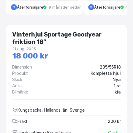
Återförsäljare
·
Helsingborg
·
9 månader sedan
Återförsäljare
·
Göt
·
10 
H
B
Vinterhjul Sportage Goodyear
friktion 18”
21 aug. 2025
18 000 kr
Dimension
235/55R18
Produkt
Kompletta hjul
Skick
Nya
Antal
1 st
Bilmärke
kia
Kungsbacka, Hallands län, Sverige
Frakt
1 200 kr
Upphämtning
· Kungsbacka
Gratis