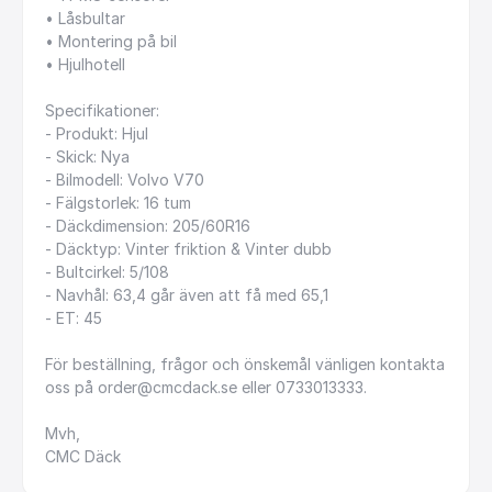
•
Låsbultar
•
Montering
på
bil
•
Hjulhotell
Specifikationer:
-
Produkt:
Hjul
-
Skick:
Nya
-
Bilmodell:
Volvo
V70
-
Fälgstorlek:
16
tum
-
Däckdimension:
205
​/​
60R16
-
Däcktyp:
Vinter
friktion
&
Vinter
dubb
-
Bultcirkel:
5
​/​
108
-
Navhål:
63,4
går
även
att
få
med
65,1
-
ET:
45
För
beställning,
frågor
och
önskemål
vänligen
kontakta
oss
på
order@cmcdack.se
eller
0733013333.
Mvh,
CMC
Däck