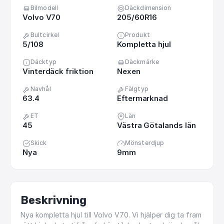
Bilmodell
Däckdimension
Volvo V70
205/60R16
Bultcirkel
Produkt
5/108
Kompletta hjul
Däcktyp
Däckmärke
Vinterdäck friktion
Nexen
Navhål
Fälgtyp
63.4
Eftermarknad
ET
Län
45
Västra Götalands län
Skick
Mönsterdjup
Nya
9mm
Beskrivning
Nya
kompletta
hjul
till
Volvo
V70.
Vi
hjälper
dig
ta
fram