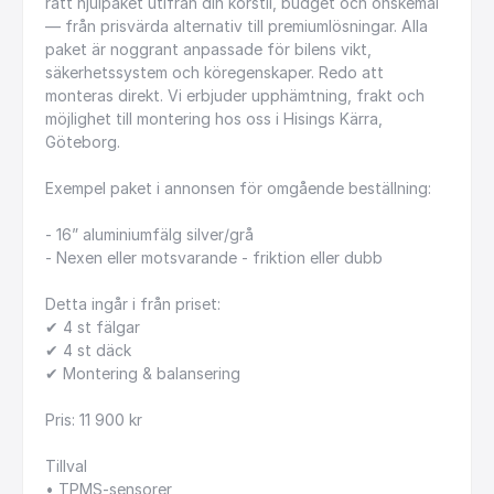
rätt
hjulpaket
utifrån
din
körstil,
budget
och
önskemål
—
från
prisvärda
alternativ
till
premiumlösningar.
Alla
paket
är
noggrant
anpassade
för
bilens
vikt,
säkerhetssystem
och
köregenskaper.
Redo
att
monteras
direkt.
Vi
erbjuder
upphämtning,
frakt
och
möjlighet
till
montering
hos
oss
i
Hisings
Kärra,
Göteborg.
Exempel
paket
i
annonsen
för
omgående
beställning:
-
16”
aluminiumfälg
silver
​/​
grå
-
Nexen
eller
motsvarande
-
friktion
eller
dubb
Detta
ingår
i
från
priset:
✔
4
st
fälgar
✔
4
st
däck
✔
Montering
&
balansering
Pris:
11
900
kr
Tillval
•
TPMS-sensorer