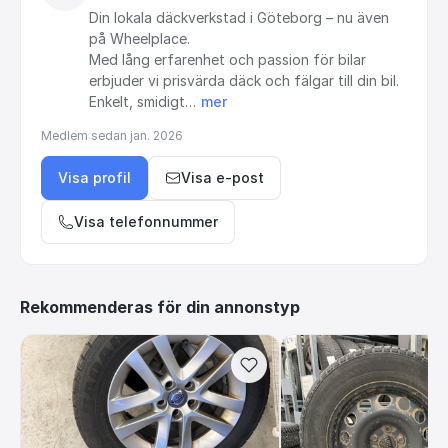
Din
lokala
däckverkstad
i
Göteborg
–
nu
även
på
Wheelplace.
Med
lång
erfarenhet
och
passion
för
bilar
erbjuder
vi
prisvärda
däck
och
fälgar
till
din
bil.
Enkelt,
smidigt…
mer
Medlem sedan
jan. 2026
Visa profil
Visa e-post
Visa telefonnummer
Rekommenderas för din annonstyp