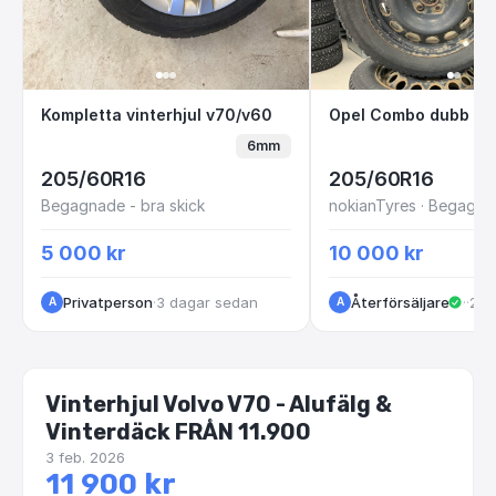
Kompletta vinterhjul v70/v60
Opel Combo dub
Kompletta vinterhjul v70/v60
6mm
205/60R16
205/60R16
Begagnade - bra skick
5 000 kr
10 000 kr
Privatperson
·
3 dagar sedan
Återförsäljare
·
Kun
·
2 m
A
A
Vinterhjul Volvo V70 - Alufälg &
Vinterdäck FRÅN 11.900
3 feb. 2026
11 900 kr