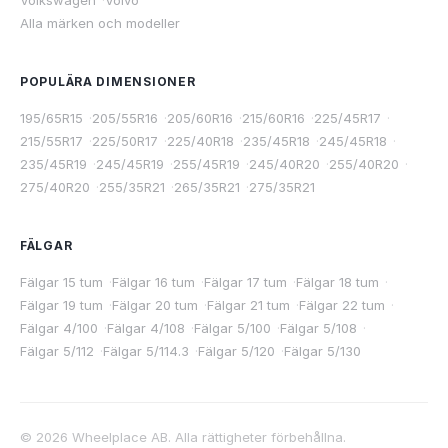
Volkswagen
·
Volvo
Alla märken och modeller
POPULÄRA DIMENSIONER
195/65R15
·
205/55R16
·
205/60R16
·
215/60R16
·
225/45R17
·
215/55R17
·
225/50R17
·
225/40R18
·
235/45R18
·
245/45R18
·
235/45R19
·
245/45R19
·
255/45R19
·
245/40R20
·
255/40R20
·
275/40R20
·
255/35R21
·
265/35R21
·
275/35R21
FÄLGAR
Fälgar 15 tum
·
Fälgar 16 tum
·
Fälgar 17 tum
·
Fälgar 18 tum
·
Fälgar 19 tum
·
Fälgar 20 tum
·
Fälgar 21 tum
·
Fälgar 22 tum
·
Fälgar 4/100
·
Fälgar 4/108
·
Fälgar 5/100
·
Fälgar 5/108
·
Fälgar 5/112
·
Fälgar 5/114.3
·
Fälgar 5/120
·
Fälgar 5/130
©
2026
Wheelplace AB. Alla rättigheter förbehållna.