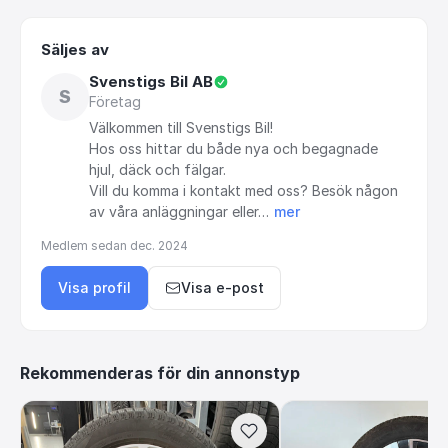
Säljes av
Svenstigs Bil AB
S
Företag
Välkommen
till
Svenstigs
Bil!
Hos
oss
hittar
du
både
nya
och
begagnade
hjul,
däck
och
fälgar.
Vill
du
komma
i
kontakt
med
oss?
Besök
någon
av
våra
anläggningar
eller…
mer
Medlem sedan
dec. 2024
Visa profil
Visa e-post
Rekommenderas för din annonstyp