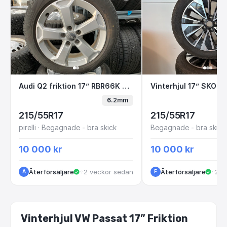
Audi Q2 friktion 17” RBR66K B2-2
Vinterhjul 17” S
Audi Q2 friktion 17” RBR66K B2-2
6.2mm
215/55R17
215/55R17
pirelli · Begagnade - bra skick
Begagnade - bra skick
10 000 kr
10 000 kr
Återförsäljare
·
·
2 veckor sedan
Kungälv
Återförsäljare
·
Göt
·
2 m
A
F
Vinterhjul VW Passat 17” Friktion