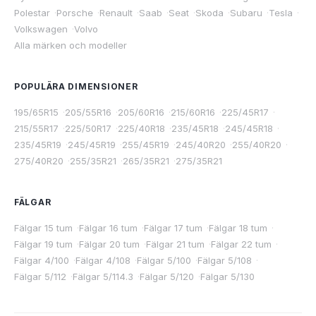
Polestar
·
Porsche
·
Renault
·
Saab
·
Seat
·
Skoda
·
Subaru
·
Tesla
·
Volkswagen
·
Volvo
Alla märken och modeller
POPULÄRA DIMENSIONER
195/65R15
·
205/55R16
·
205/60R16
·
215/60R16
·
225/45R17
·
215/55R17
·
225/50R17
·
225/40R18
·
235/45R18
·
245/45R18
·
235/45R19
·
245/45R19
·
255/45R19
·
245/40R20
·
255/40R20
·
275/40R20
·
255/35R21
·
265/35R21
·
275/35R21
FÄLGAR
Fälgar 15 tum
·
Fälgar 16 tum
·
Fälgar 17 tum
·
Fälgar 18 tum
·
Fälgar 19 tum
·
Fälgar 20 tum
·
Fälgar 21 tum
·
Fälgar 22 tum
·
Fälgar 4/100
·
Fälgar 4/108
·
Fälgar 5/100
·
Fälgar 5/108
·
Fälgar 5/112
·
Fälgar 5/114.3
·
Fälgar 5/120
·
Fälgar 5/130