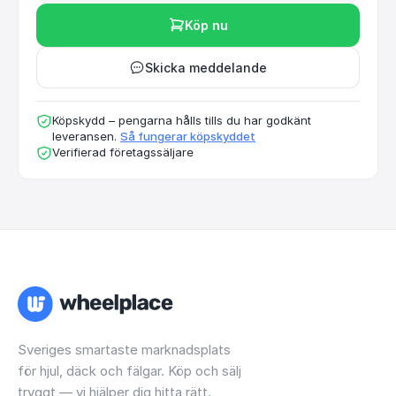
Köp nu
Skicka meddelande
Köpskydd – pengarna hålls tills du har godkänt
leveransen.
Så fungerar köpskyddet
Verifierad företagssäljare
Sveriges smartaste marknadsplats
för hjul, däck och fälgar. Köp och sälj
tryggt — vi hjälper dig hitta rätt.