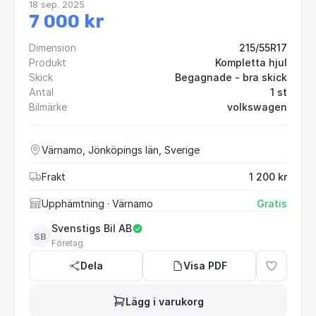
18 sep. 2025
7 000 kr
Dimension
215/55R17
Produkt
Kompletta hjul
Skick
Begagnade - bra skick
Antal
1 st
Bilmärke
volkswagen
Värnamo, Jönköpings län, Sverige
Frakt
1 200 kr
Upphämtning
· Värnamo
Gratis
Svenstigs Bil AB
SB
Företag
Dela
Visa PDF
Lägg i varukorg