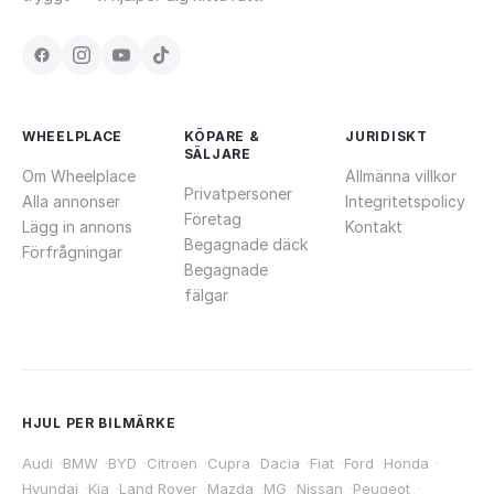
WHEELPLACE
KÖPARE &
JURIDISKT
SÄLJARE
Om Wheelplace
Allmänna villkor
Privatpersoner
Alla annonser
Integritetspolicy
Företag
Lägg in annons
Kontakt
Begagnade däck
Förfrågningar
Begagnade
fälgar
HJUL PER BILMÄRKE
Audi
·
BMW
·
BYD
·
Citroen
·
Cupra
·
Dacia
·
Fiat
·
Ford
·
Honda
·
Hyundai
·
Kia
·
Land Rover
·
Mazda
·
MG
·
Nissan
·
Peugeot
·