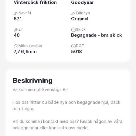
Vinterdäck friktion
Goodyear
Navhål
Fälgtyp
57.1
Original
ET
Skick
40
Begagnade - bra skick
Mönsterdjup
DOT
7,7,6,6mm
5018
Beskrivning
Välkommen
till
Svenstigs
Bil!
Hos
oss
hittar
du
både
nya
och
begagnade
hjul,
däck
och
fälgar.
Vill
du
komma
i
kontakt
med
oss?
Besök
någon
av
våra
anläggningar
eller
kontakta
oss
direkt.