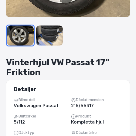
Vinterhjul
VW
Passat
17”
Friktion
Detaljer
Bilmodell
Däckdimension
Volkswagen Passat
215/55R17
Bultcirkel
Produkt
5/112
Kompletta hjul
Däcktyp
Däckmärke