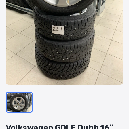
Volkswagen
GOLF
Dubb
16¨