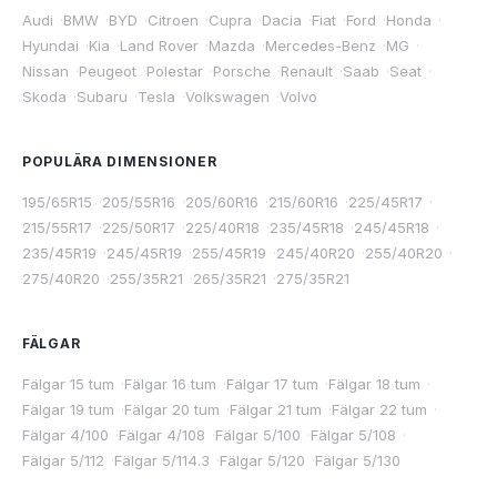
Audi
·
BMW
·
BYD
·
Citroen
·
Cupra
·
Dacia
·
Fiat
·
Ford
·
Honda
·
Hyundai
·
Kia
·
Land Rover
·
Mazda
·
Mercedes-Benz
·
MG
·
Nissan
·
Peugeot
·
Polestar
·
Porsche
·
Renault
·
Saab
·
Seat
·
Skoda
·
Subaru
·
Tesla
·
Volkswagen
·
Volvo
POPULÄRA DIMENSIONER
195/65R15
·
205/55R16
·
205/60R16
·
215/60R16
·
225/45R17
·
215/55R17
·
225/50R17
·
225/40R18
·
235/45R18
·
245/45R18
·
235/45R19
·
245/45R19
·
255/45R19
·
245/40R20
·
255/40R20
·
275/40R20
·
255/35R21
·
265/35R21
·
275/35R21
FÄLGAR
Fälgar 15 tum
·
Fälgar 16 tum
·
Fälgar 17 tum
·
Fälgar 18 tum
·
Fälgar 19 tum
·
Fälgar 20 tum
·
Fälgar 21 tum
·
Fälgar 22 tum
·
Fälgar 4/100
·
Fälgar 4/108
·
Fälgar 5/100
·
Fälgar 5/108
·
Fälgar 5/112
·
Fälgar 5/114.3
·
Fälgar 5/120
·
Fälgar 5/130