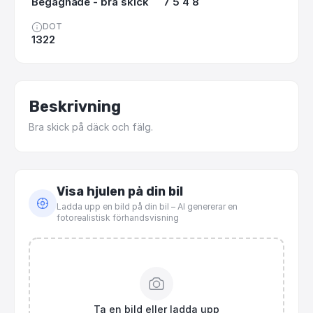
Begagnade - bra skick
7 5 4 8
DOT
1322
Beskrivning
Bra
skick
på
däck
och
fälg.
Visa hjulen på din bil
Ladda upp en bild på din bil – AI genererar en
fotorealistisk förhandsvisning
Ta en bild eller ladda upp