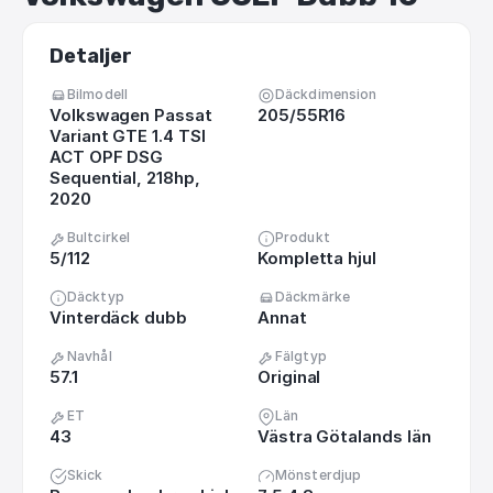
Detaljer
Bilmodell
Däckdimension
Volkswagen Passat
205/55R16
Variant GTE 1.4 TSI
ACT OPF DSG
Sequential, 218hp,
2020
Bultcirkel
Produkt
5/112
Kompletta hjul
Däcktyp
Däckmärke
Vinterdäck dubb
Annat
Navhål
Fälgtyp
57.1
Original
ET
Län
43
Västra Götalands län
Skick
Mönsterdjup