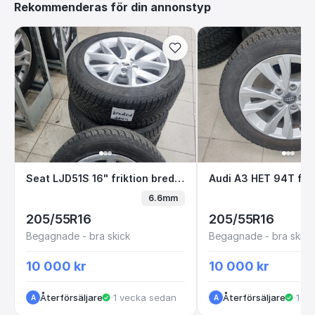
Rekommenderas för din annonstyp
Seat LJD51S 16" friktion bredvid datorn
Audi A3 HET 94T 
Seat LJD51S 16" friktion bredvid datorn
Audi A3 HET 94T frik
6.6mm
205/55R16
205/55R16
Begagnade - bra skick
Begagnade - bra skick
10 000 kr
10 000 kr
Återförsäljare
·
1 vecka sedan
Återförsäljare
·
1 v
A
A