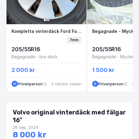
Kompletta vinterdäck Ford Focus
Begagnade - Myc
Kompletta vinterdäck Ford Focus
7mm
205/55R16
205/55R16
Begagnade - bra skick
Begagnade - Mycket br
2 000 kr
1 500 kr
Privatperson
·
Sjöbo
·
2 veckor sedan
Privatperson
·
Djurhamn
·
3 v
H
E
Volvo original vinterdäck med fälgar
16"
26 sep. 2024
8 000 kr