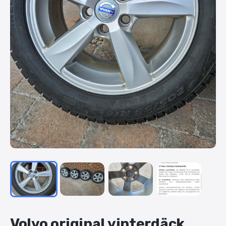
Volvo
original
vinterdäck