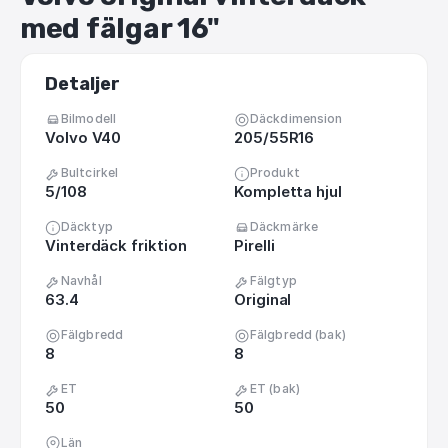
med
fälgar
16"
Detaljer
Bilmodell
Däckdimension
Volvo V40
205/55R16
Bultcirkel
Produkt
5/108
Kompletta hjul
Däcktyp
Däckmärke
Vinterdäck friktion
Pirelli
Navhål
Fälgtyp
63.4
Original
Fälgbredd
Fälgbredd (bak)
8
8
ET
ET (bak)
50
50
Län