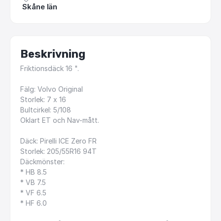
Skåne län
Beskrivning
Friktionsdäck
16
".
Fälg:
Volvo
Original
Storlek:
7
x
16
Bultcirkel:
5
​/​
108
Oklart
ET
och
Nav-mått.
Däck:
Pirelli
ICE
Zero
FR
Storlek:
205
​/​
55R16
94T
Däckmönster:
*
HB
8.5
*
VB
7.5
*
VF
6.5
*
HF
6.0