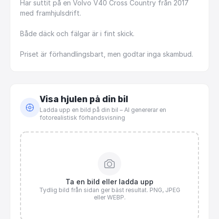
Har
suttit
på
en
Volvo
V40
Cross
Country
från
2017
med
framhjulsdrift.
Både
däck
och
fälgar
är
i
fint
skick.
Priset
är
förhandlingsbart,
men
godtar
inga
skambud.
Visa hjulen på din bil
Ladda upp en bild på din bil – AI genererar en
fotorealistisk förhandsvisning
Ta en bild eller ladda upp
Tydlig bild från sidan ger bäst resultat. PNG, JPEG
eller WEBP.