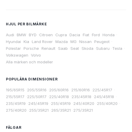
HJUL PER BILMÄRKE
Audi
·
BMW
·
BYD
·
Citroen
·
Cupra
·
Dacia
·
Fiat
·
Ford
·
Honda
·
Hyundai
·
Kia
·
Land Rover
·
Mazda
·
MG
·
Nissan
·
Peugeot
·
Polestar
·
Porsche
·
Renault
·
Saab
·
Seat
·
Skoda
·
Subaru
·
Tesla
·
Volkswagen
·
Volvo
Alla märken och modeller
POPULÄRA DIMENSIONER
195/65R15
·
205/55R16
·
205/60R16
·
215/60R16
·
225/45R17
·
215/55R17
·
225/50R17
·
225/40R18
·
235/45R18
·
245/45R18
·
235/45R19
·
245/45R19
·
255/45R19
·
245/40R20
·
255/40R20
·
275/40R20
·
255/35R21
·
265/35R21
·
275/35R21
FÄLGAR