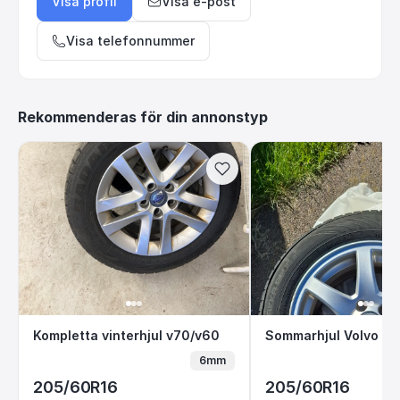
Visa profil
Visa e-post
Visa telefonnummer
Rekommenderas för din annonstyp
Kompletta vinterhjul v70/v60
Sommarhjul Volv
Kompletta vinterhjul v70/v60
Sommarhjul Volvo V
6mm
205/60R16
205/60R16