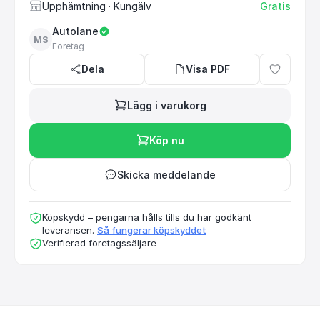
Upphämtning
· Kungälv
Gratis
Autolane
MS
Företag
Dela
Visa PDF
Lägg i varukorg
Köp nu
Skicka meddelande
Köpskydd – pengarna hålls tills du har godkänt
leveransen.
Så fungerar köpskyddet
Verifierad företagssäljare