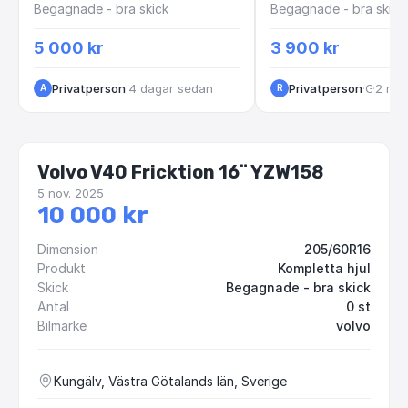
Begagnade - bra skick
Begagnade - bra skick
5 000 kr
3 900 kr
Privatperson
·
4 dagar sedan
Privatperson
·
·
Göteborg
2 må
A
R
Volvo V40 Fricktion 16¨ YZW158
5 nov. 2025
10 000 kr
Dimension
205/60R16
Produkt
Kompletta hjul
Skick
Begagnade - bra skick
Antal
0 st
Bilmärke
volvo
Kungälv, Västra Götalands län, Sverige