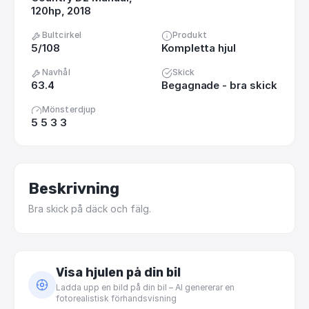
120hp, 2018
Bultcirkel
Produkt
5/108
Kompletta hjul
Navhål
Skick
63.4
Begagnade - bra skick
Mönsterdjup
5 5 3 3
Beskrivning
Bra
skick
på
däck
och
fälg.
Visa hjulen på din bil
Ladda upp en bild på din bil – AI genererar en
fotorealistisk förhandsvisning