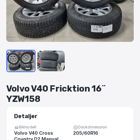
Volvo
V40
Fricktion
16¨
YZW158
Detaljer
Bilmodell
Däckdimension
Volvo V40 Cross
205/60R16
Country D2 Manual,