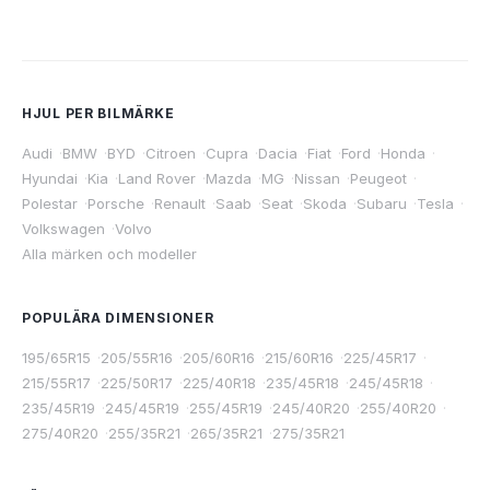
HJUL PER BILMÄRKE
Audi
·
BMW
·
BYD
·
Citroen
·
Cupra
·
Dacia
·
Fiat
·
Ford
·
Honda
·
Hyundai
·
Kia
·
Land Rover
·
Mazda
·
MG
·
Nissan
·
Peugeot
·
Polestar
·
Porsche
·
Renault
·
Saab
·
Seat
·
Skoda
·
Subaru
·
Tesla
·
Volkswagen
·
Volvo
Alla märken och modeller
POPULÄRA DIMENSIONER
195/65R15
·
205/55R16
·
205/60R16
·
215/60R16
·
225/45R17
·
215/55R17
·
225/50R17
·
225/40R18
·
235/45R18
·
245/45R18
·
235/45R19
·
245/45R19
·
255/45R19
·
245/40R20
·
255/40R20
·
275/40R20
·
255/35R21
·
265/35R21
·
275/35R21