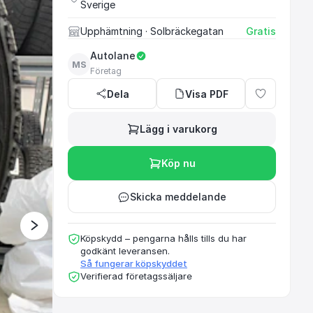
Sverige
Upphämtning
· Solbräckegatan
Gratis
Ett rekommenderat oc
Autolane
MS
Företag
Dela
Visa PDF
Lägg i varukorg
Köp nu
Skicka meddelande
Köpskydd – pengarna hålls tills du har
godkänt leveransen.
Så fungerar köpskyddet
Verifierad företagssäljare