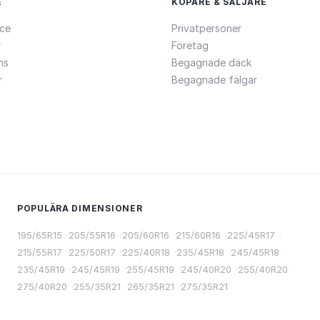
E
KÖPARE & SÄLJARE
ce
Privatpersoner
r
Företag
ns
Begagnade däck
r
Begagnade fälgar
POPULÄRA DIMENSIONER
195/65R15
·
205/55R16
·
205/60R16
·
215/60R16
·
225/45R17
·
215/55R17
·
225/50R17
·
225/40R18
·
235/45R18
·
245/45R18
·
235/45R19
·
245/45R19
·
255/45R19
·
245/40R20
·
255/40R20
·
275/40R20
·
255/35R21
·
265/35R21
·
275/35R21