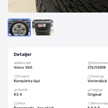
Detaljer
Bilmodell
Däckdimen
Volvo V60
215/55R18
Produkt
Däcktyp
Kompletta hjul
Vinterdäck 
Navhål
Fälgtyp
63.4
Original
Skick
Mönsterdj
Begagnade - bra skick
6 6 6 6