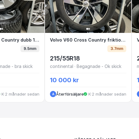
ross Country dubb 18” LEC51J E1-4
Volvo V60 Cross Country dubb 18” LEC51J E1-4
Volvo V60 Cross Country fri
Volvo V60 Cross Country friktion 18” PSN64X J1-8
9.5mm
3.7mm
215/55R18
ade - bra skick
continental · Begagnade - Ok skick
n
10 000 kr
·
Kungälv
·
2 månader sedan
Återförsäljare
·
Kungälv
·
2 månader sedan
A