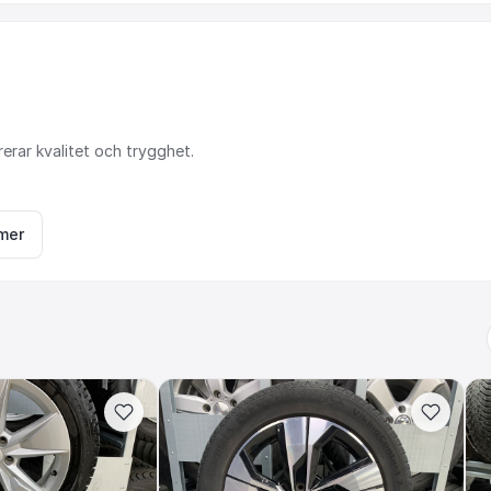
rerar
kvalitet
och
trygghet.
mer