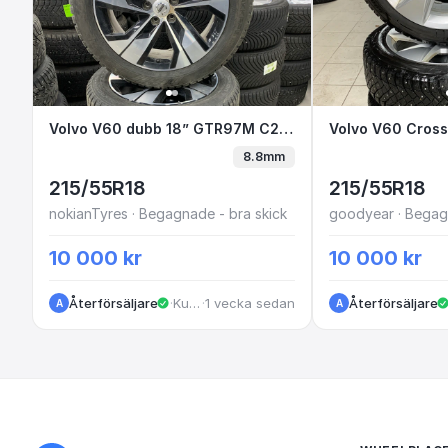
Volvo V60 dubb 18” GTR97M C2-4
Volvo V60 dubb 18” GTR97M C2-4
Volvo V60 C
8.8mm
215/55R18
215/55R18
nokianTyres · Begagnade - bra skick
goodyear · Begagn
10 000 kr
10 000 kr
Återförsäljare
·
Kungälv
·
1 vecka sedan
Återförsäljare
A
A