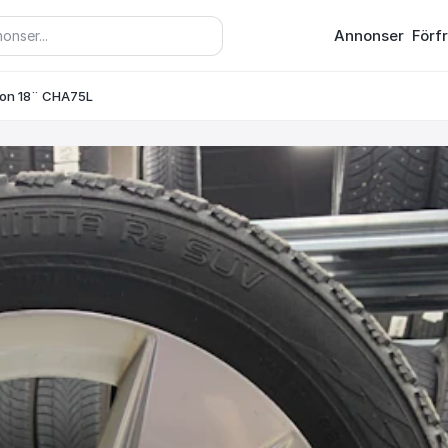
Annonser
Förf
ion 18¨ CHA75L