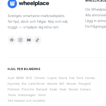
WHEELPLAC
Om Wheelpla
Alla annonse
Sveriges smartaste marknadsplats
Lägg in anno
för hjul, däck och fälgar. Köp och sälj
Förfrågninga
tryggt — vi hjälper dig hitta rätt.
HJUL PER BILMÄRKE
Audi
·
BMW
·
BYD
·
Citroen
·
Cupra
·
Dacia
·
Fiat
·
Ford
·
Honda
·
Hyundai
·
Kia
·
Land Rover
·
Mazda
·
MG
·
Nissan
·
Peugeot
·
Polestar
·
Porsche
·
Renault
·
Saab
·
Seat
·
Skoda
·
Subaru
·
Tesla
·
Volkswagen
·
Volvo
Alla märken och modeller