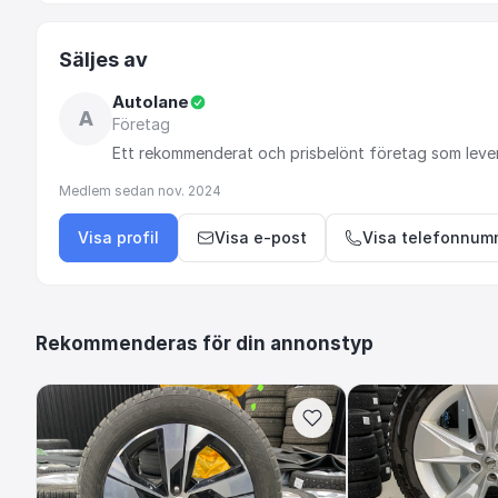
Säljes av
Autolane
A
Företag
Ett
rekommenderat
och
prisbelönt
företag
som
leve
Medlem sedan
nov. 2024
Visa profil
Visa e-post
Visa telefonnum
Rekommenderas för din annonstyp