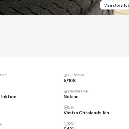
Visa stora fo
sion
Bultcirkel
5/108
Däckmärke
friktion
Nokian
Län
Västra Götalands län
up
DOT
0421