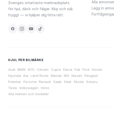
Alla annonse
Sveriges smartaste marknadsplats
Lägg in anno
för hjul, däck och fälgar. Köp och sälj
Förfrågninga
tryggt — vi hjälper dig hitta rätt.
HJUL PER BILMÄRKE
Audi
·
BMW
·
BYD
·
Citroen
·
Cupra
·
Dacia
·
Fiat
·
Ford
·
Honda
·
Hyundai
·
Kia
·
Land Rover
·
Mazda
·
MG
·
Nissan
·
Peugeot
·
Polestar
·
Porsche
·
Renault
·
Saab
·
Seat
·
Skoda
·
Subaru
·
Tesla
·
Volkswagen
·
Volvo
Alla märken och modeller