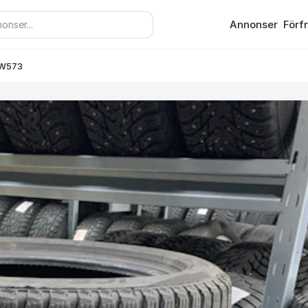
Annonser
Förf
FW573