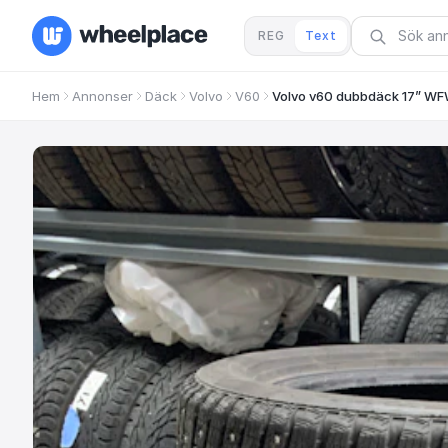
REG
Text
Hem
Annonser
Däck
Volvo
V60
Volvo v60 dubbdäck 17” W