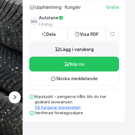
Upphämtning
· Kungälv
Gratis
Autolane
MS
Ett rekommenderat oc
Företag
Dela
Visa PDF
Lägg i varukorg
Köp nu
Skicka meddelande
Köpskydd – pengarna hålls tills du har
godkänt leveransen.
Så fungerar köpskyddet
Verifierad företagssäljare