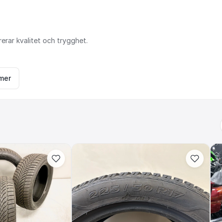
rerar
kvalitet
och
trygghet.
mer