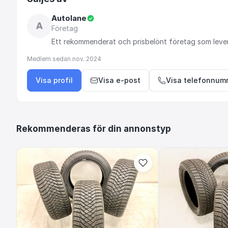
Autolane
A
Företag
Ett
rekommenderat
och
prisbelönt
företag
som
leve
Medlem sedan
nov. 2024
Visa profil
Visa e-post
Visa telefonnum
Rekommenderas för din annonstyp