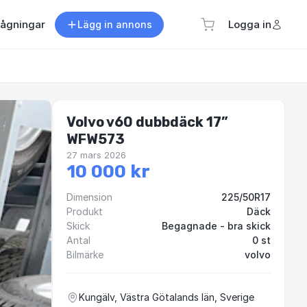
rågningar
Logga in
Lägg in annons
Volvo v60 dubbdäck 17”
WFW573
27 mars 2026
10 000 kr
Dimension
225/50R17
Produkt
Däck
Skick
Begagnade - bra skick
Antal
0 st
Bilmärke
volvo
Kungälv, Västra Götalands län, Sverige