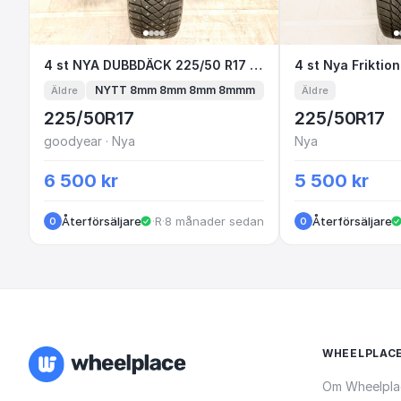
4 st NYA DUBBDÄCK 225/50 R17 Goodyear 
4 st NYA DUBBDÄCK 225/50 R17 Goodyear Ultra Grip Arctic 2
4 st Nya Fr
NYTT 8mm 8mm 8mm 8mmm
Äldre
Äldre
225/50R17
225/50R17
goodyear · Nya
Nya
6 500 kr
5 500 kr
Återförsäljare
·
Rosendalagatan
·
8 månader sedan
Återförsäljare
O
O
WHEELPLAC
Om Wheelpla