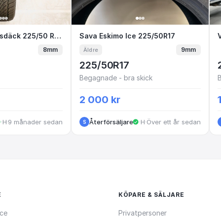
Ultra Grip Arctic 2
iktionsdäck 225/50 R17 Goodyear Ultra Grip Ic
4 st Nya Friktionsdäck 225/50 R17 Goodyear Ultra Grip Ice 2
Sava Eskimo Ice 225/50R17
Sava Eskimo Ice 225/50R17
8mm
9mm
Äldre
225/50R17
Begagnade - bra skick
2 000 kr
·
·
Huskvarna
9 månader sedan
Återförsäljare
·
Halland
·
Över ett år sedan
S
E
KÖPARE & SÄLJARE
ce
Privatpersoner