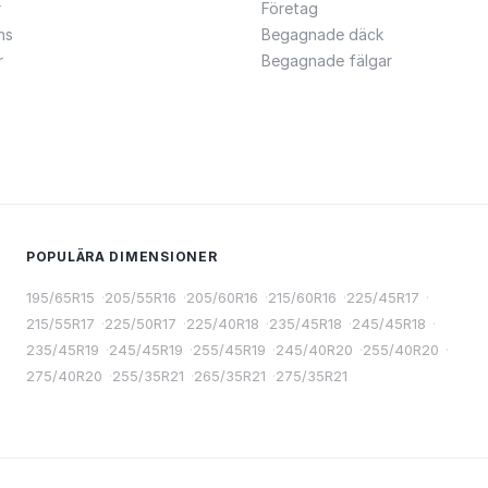
r
Företag
ns
Begagnade däck
r
Begagnade fälgar
POPULÄRA DIMENSIONER
195/65R15
·
205/55R16
·
205/60R16
·
215/60R16
·
225/45R17
·
215/55R17
·
225/50R17
·
225/40R18
·
235/45R18
·
245/45R18
·
235/45R19
·
245/45R19
·
255/45R19
·
245/40R20
·
255/40R20
·
275/40R20
·
255/35R21
·
265/35R21
·
275/35R21