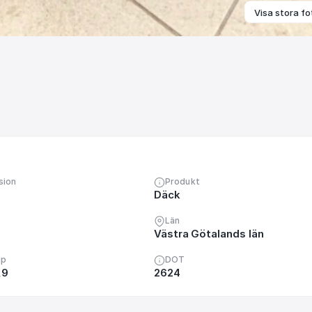
Visa stora fo
sion
Produkt
Däck
Län
Västra Götalands län
up
DOT
,9
2624