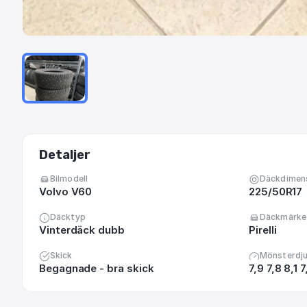
Detaljer
Bilmodell
Däckdimen
Volvo V60
225/50R17
Däcktyp
Däckmärke
Vinterdäck dubb
Pirelli
Skick
Mönsterdj
Begagnade - bra skick
7,9 7,8 8,1 7