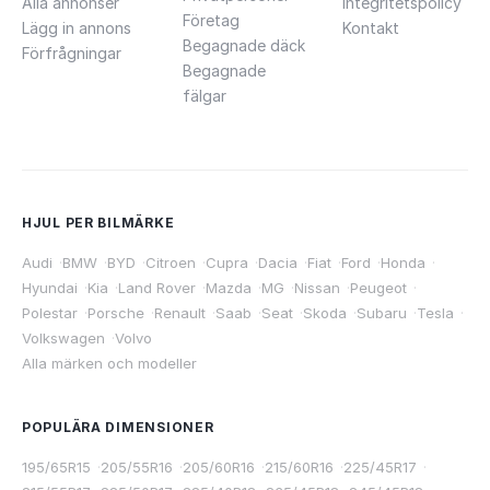
Alla annonser
Integritetspolicy
Företag
Lägg in annons
Kontakt
Begagnade däck
Förfrågningar
Begagnade
fälgar
HJUL PER BILMÄRKE
Audi
·
BMW
·
BYD
·
Citroen
·
Cupra
·
Dacia
·
Fiat
·
Ford
·
Honda
·
Hyundai
·
Kia
·
Land Rover
·
Mazda
·
MG
·
Nissan
·
Peugeot
·
Polestar
·
Porsche
·
Renault
·
Saab
·
Seat
·
Skoda
·
Subaru
·
Tesla
·
Volkswagen
·
Volvo
Alla märken och modeller
POPULÄRA DIMENSIONER
195/65R15
·
205/55R16
·
205/60R16
·
215/60R16
·
225/45R17
·