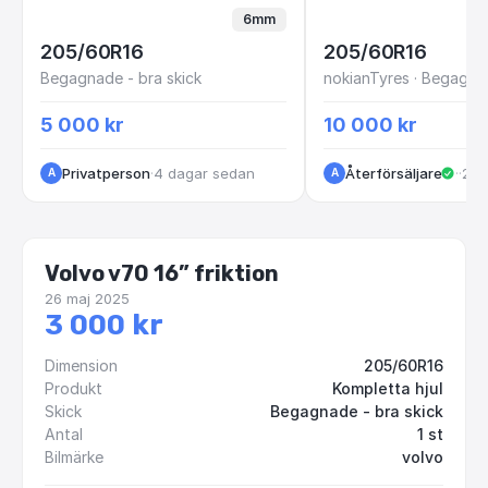
6mm
205/60R16
205/60R16
Begagnade - bra skick
5 000 kr
10 000 kr
Privatperson
·
4 dagar sedan
Återförsäljare
·
Kun
·
2 m
A
A
Volvo v70 16” friktion
26 maj 2025
3 000 kr
Dimension
205/60R16
Produkt
Kompletta hjul
Skick
Begagnade - bra skick
Antal
1 st
Bilmärke
volvo