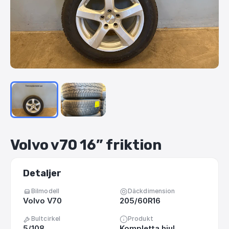
Volvo
v70
16”
friktion
Detaljer
Bilmodell
Däckdimension
Volvo V70
205/60R16
Bultcirkel
Produkt
5/108
Kompletta hjul