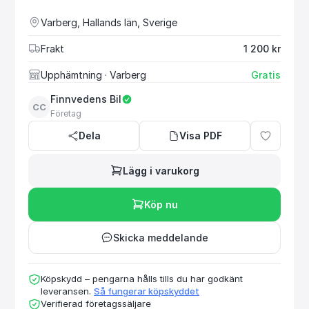
Varberg, Hallands län, Sverige
Frakt
1 200 kr
Upphämtning
· Varberg
Gratis
Finnvedens Bil
CC
Företag
Dela
Visa PDF
Lägg i varukorg
Köp nu
Skicka meddelande
Köpskydd – pengarna hålls tills du har godkänt
leveransen.
Så fungerar köpskyddet
Verifierad företagssäljare