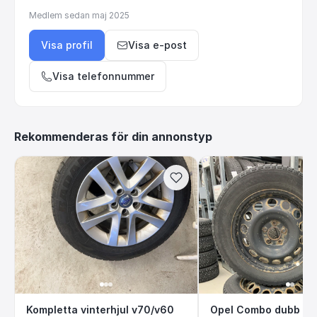
Medlem sedan
maj 2025
Visa profil
Visa e-post
Visa telefonnummer
Rekommenderas för din annonstyp
Kompletta vinterhjul v70/v60
Opel Combo dub
Kompletta vinterhjul v70/v60