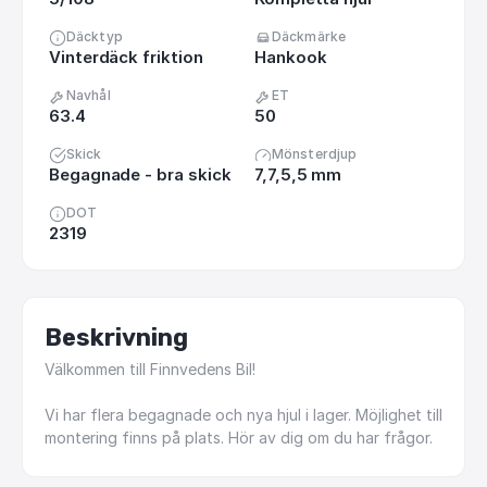
Däcktyp
Däckmärke
Vinterdäck friktion
Hankook
Navhål
ET
63.4
50
Skick
Mönsterdjup
Begagnade - bra skick
7,7,5,5 mm
DOT
2319
Beskrivning
Välkommen
till
Finnvedens
Bil!
Vi
har
flera
begagnade
och
nya
hjul
i
lager.
Möjlighet
till
montering
finns
på
plats.
Hör
av
dig
om
du
har
frågor.