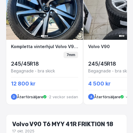
Kompletta vinterhjul Volvo V90 18" Nokian
Volvo V90
Kompletta vinterhjul Volvo V90 18" Nokian
Volvo V90
7mm
245/45R18
245/45R18
Begagnade - bra skick
Begagnade - bra skick
12 800 kr
4 500 kr
Återförsäljare
·
·
2 veckor sedan
Göteborg
Återförsäljare
·
Kun
·
4 v
D
A
Volvo V90 T6 MYY 41R FRIKTION 18
17 okt. 2025