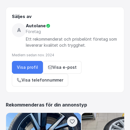
Säljes av
Autolane
A
Företag
Ett
rekommenderat
och
prisbelönt
företag
som
levererar
kvalitet
och
trygghet.
Medlem sedan
nov. 2024
Visa profil
Visa e-post
Visa telefonnummer
Rekommenderas för din annonstyp