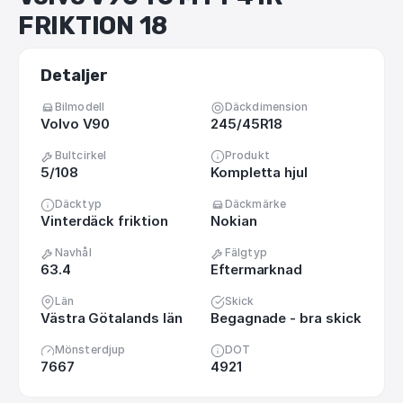
FRIKTION
18
Detaljer
Bilmodell
Däckdimension
Volvo V90
245/45R18
Bultcirkel
Produkt
5/108
Kompletta hjul
Däcktyp
Däckmärke
Vinterdäck friktion
Nokian
Navhål
Fälgtyp
63.4
Eftermarknad
Län
Skick
Västra Götalands län
Begagnade - bra skick
Mönsterdjup
DOT
7667
4921