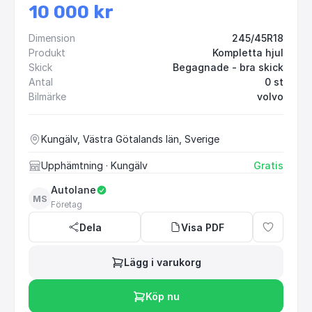
10 000 kr
Dimension
245/45R18
Produkt
Kompletta hjul
Skick
Begagnade - bra skick
Antal
0 st
Bilmärke
volvo
Kungälv, Västra Götalands län, Sverige
Upphämtning
· Kungälv
Gratis
Autolane
MS
Företag
Dela
Visa PDF
Lägg i varukorg
Köp nu