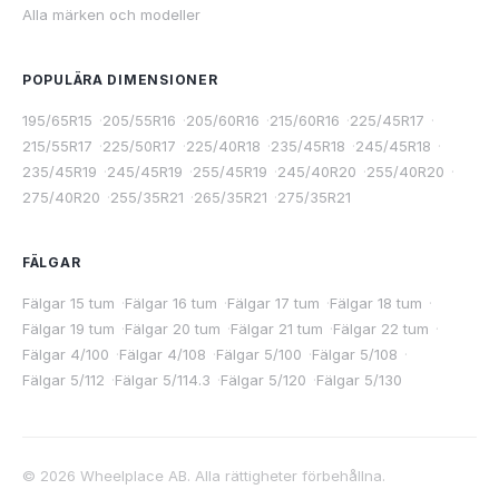
Alla märken och modeller
POPULÄRA DIMENSIONER
195/65R15
·
205/55R16
·
205/60R16
·
215/60R16
·
225/45R17
·
215/55R17
·
225/50R17
·
225/40R18
·
235/45R18
·
245/45R18
·
235/45R19
·
245/45R19
·
255/45R19
·
245/40R20
·
255/40R20
·
275/40R20
·
255/35R21
·
265/35R21
·
275/35R21
FÄLGAR
Fälgar 15 tum
·
Fälgar 16 tum
·
Fälgar 17 tum
·
Fälgar 18 tum
·
Fälgar 19 tum
·
Fälgar 20 tum
·
Fälgar 21 tum
·
Fälgar 22 tum
·
Fälgar 4/100
·
Fälgar 4/108
·
Fälgar 5/100
·
Fälgar 5/108
·
Fälgar 5/112
·
Fälgar 5/114.3
·
Fälgar 5/120
·
Fälgar 5/130
©
2026
Wheelplace AB. Alla rättigheter förbehållna.