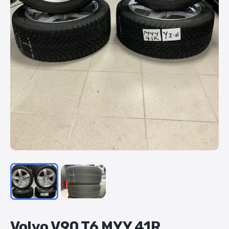
Volvo
V90
T6
MYY
41R