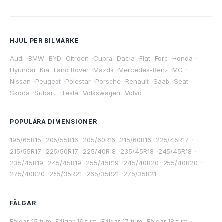
HJUL PER BILMÄRKE
Audi
·
BMW
·
BYD
·
Citroen
·
Cupra
·
Dacia
·
Fiat
·
Ford
·
Honda
·
Hyundai
·
Kia
·
Land Rover
·
Mazda
·
Mercedes-Benz
·
MG
·
Nissan
·
Peugeot
·
Polestar
·
Porsche
·
Renault
·
Saab
·
Seat
·
Skoda
·
Subaru
·
Tesla
·
Volkswagen
·
Volvo
POPULÄRA DIMENSIONER
195/65R15
·
205/55R16
·
205/60R16
·
215/60R16
·
225/45R17
·
215/55R17
·
225/50R17
·
225/40R18
·
235/45R18
·
245/45R18
·
235/45R19
·
245/45R19
·
255/45R19
·
245/40R20
·
255/40R20
·
275/40R20
·
255/35R21
·
265/35R21
·
275/35R21
FÄLGAR
Fälgar 15 tum
·
Fälgar 16 tum
·
Fälgar 17 tum
·
Fälgar 18 tum
·