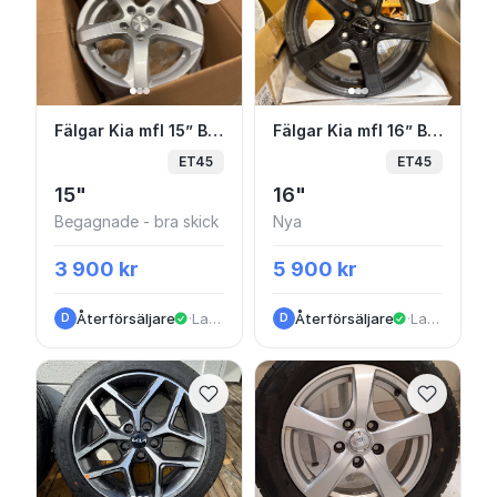
Fälgar Kia mfl 15” Beg
Fälgar Kia mfl 16” Bor
Fälgar Kia mfl 15” Beg
Fälgar Kia mfl 16” Borbet
ET45
ET45
15"
16"
Begagnade - bra skick
Nya
3 900 kr
5 900 kr
Återförsäljare
·
Landvetter
Återförsäljare
·
Landvetter
D
D