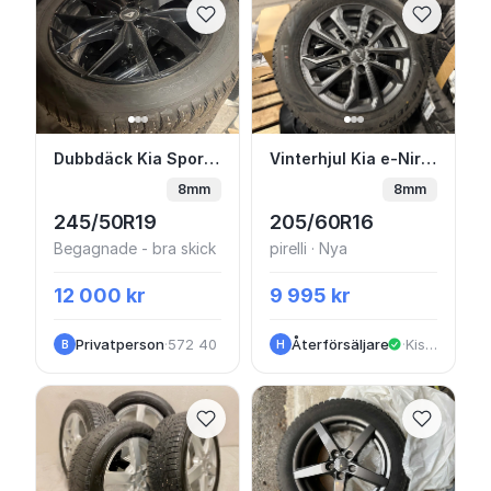
Dubbdäck Kia Sportage 19tum hakkapelitta
Vinterhjul Kia e-Niro 1
Dubbdäck Kia Sportage 19tum hakkapelitta
Vinterhjul Kia e-Niro 16” Friktion
8mm
8mm
245/50R19
205/60R16
Begagnade - bra skick
pirelli · Nya
12 000 kr
9 995 kr
Privatperson
·
572 40
Återförsäljare
·
Kista
B
H