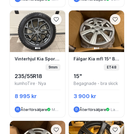
Vinterhjul Kia Sportage 18” Friktion
Fälgar Kia mfl 15” Beg
Vinterhjul Kia Sportage 18” Friktion
Fälgar Kia mfl 15” Beg
9mm
ET48
235/55R18
15"
kumhoTire · Nya
Begagnade - bra skick
8 995 kr
3 900 kr
Återförsäljare
·
Mölndal
Återförsäljare
·
Landvetter
H
D