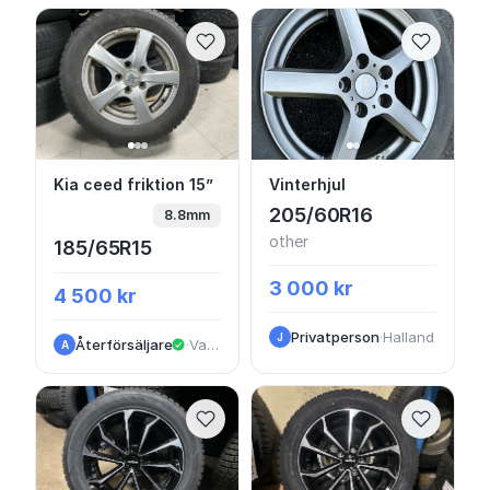
Kia ceed friktion 15”
Vinterhjul
Kia ceed friktion 15”
Vinterhjul
205/60R16
8.8mm
other
185/65R15
3 000 kr
4 500 kr
Privatperson
·
Halland
J
Återförsäljare
·
VastraGotaland
A