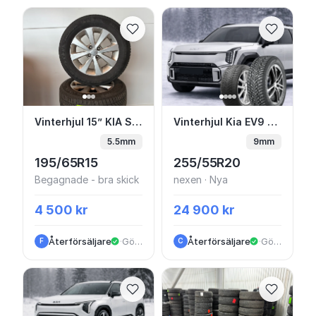
Vinterhjul 15” KIA Stonic Friktion på Origina
Vinterhjul Kia EV9 - 
Vinterhjul 15” KIA Stonic Friktion på Originalfälg
Vinterhjul Kia EV9 - Alufälg & vinterdäck FRÅN 23.900
5.5mm
9mm
195/65R15
255/55R20
Begagnade - bra skick
nexen · Nya
4 500 kr
24 900 kr
Återförsäljare
·
Göteborg
Återförsäljare
·
Göteborg
F
C