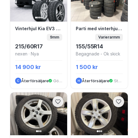
Vinterhjul Kia EV3 - Alufälg & vinterdäck F
Parti med vinterhjul t
Vinterhjul Kia EV3 - Alufälg & vinterdäck FRÅN 14.900
Parti med vinterhjul till Kia Picanto FRÅN 1500:-
9mm
Varierarmm
215/60R17
155/55R14
nexen · Nya
Begagnade - Ok skick
14 900 kr
1 500 kr
Återförsäljare
·
Göteborg
Återförsäljare
·
Stockholm
C
H