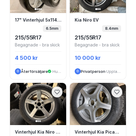
17" Vinterhjul 5x114.3 M+S Kia Optima TP
Kia Niro EV
17" Vinterhjul 5x114.3 M+S Kia Optima TPMS 215/55R17 Kumho
Kia Niro EV
6.5mm
8.4mm
215/55R17
215/55R17
Begagnade - bra skick
Begagnade - bra skick
4 500 kr
10 000 kr
Återförsäljare
·
Huskvarna
Privatperson
·
Upplands Väsby
O
O
Vinterhjul Kia Niro 16” Friktion
Vinterhjul Kia Picanto
Vinterhjul Kia Niro 16” Friktion
Vinterhjul Kia Picanto 14”