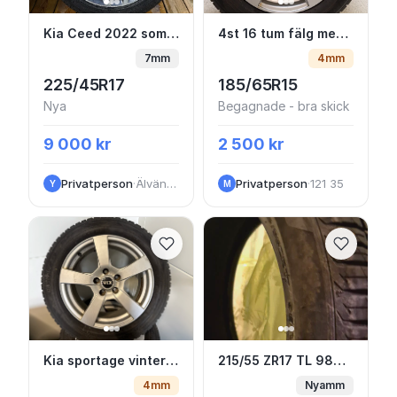
Kia Ceed 2022 sommarhjul 17” – Michelin & o
4st 16 tum fälg med 
Kia Ceed 2022 sommarhjul 17” – Michelin & originalfälgar
4st 16 tum fälg med sommardäck från Kia Ceed
7mm
4mm
225/45R17
185/65R15
Nya
Begagnade - bra skick
9 000 kr
2 500 kr
Privatperson
·
Älvängen
Privatperson
·
121 35
Y
M
Kia sportage vinterhjul friktion
215/55 ZR17 TL 98W 
Kia sportage vinterhjul friktion
215/55 ZR17 TL 98W ROADHOG RGAS02 XL helt nya
4mm
Nyamm