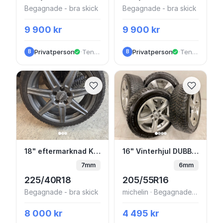
Begagnade - bra skick
Begagnade - bra skick
9 900 kr
9 900 kr
Privatperson
·
Tenhult
Privatperson
·
Tenhult
B
B
18" eftermarknad Kia med dubbdäck
16" Vinterhjul DUBB 5
18" eftermarknad Kia med dubbdäck
16" Vinterhjul DUBB 5x114.3 Kia Ceed Toyota Honda 205/55 R16
7mm
6mm
225/40R18
205/55R16
Begagnade - bra skick
michelin · Begagnade - bra skick
8 000 kr
4 495 kr