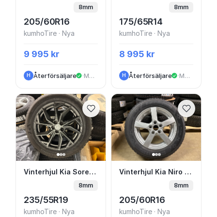
8mm
8mm
205/60R16
175/65R14
kumhoTire · Nya
kumhoTire · Nya
9 995 kr
8 995 kr
Återförsäljare
·
Malmö
Återförsäljare
·
Malmö
H
H
Vinterhjul Kia Sorento 19” Friktion
Vinterhjul Kia Niro 16”
Vinterhjul Kia Sorento 19” Friktion
Vinterhjul Kia Niro 16” Friktion
8mm
8mm
235/55R19
205/60R16
kumhoTire · Nya
kumhoTire · Nya