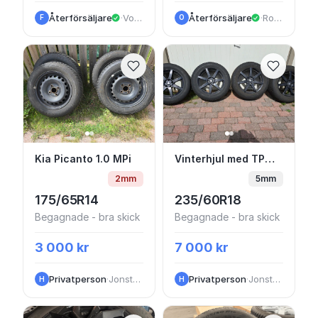
Återförsäljare
·
Voltvägen
Återförsäljare
·
Rosendalagatan
F
O
Kia Picanto 1.0 MPi
Vinterhjul med TPMS v
Kia Picanto 1.0 MPi
Vinterhjul med TPMS ventiler Kia Sorento 1.6 T-GDi PHEV
2mm
5mm
175/65R14
235/60R18
Begagnade - bra skick
Begagnade - bra skick
3 000 kr
7 000 kr
Privatperson
·
Jonstorp
Privatperson
·
Jonstorp
H
H