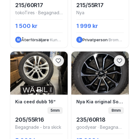
215/60R17
215/55R17
tokoTires · Begagnade - bra skick
Nya
1 500 kr
1 999 kr
Återförsäljare
·
Kungälv
Privatperson
·
Bromma stadsdelsområde
M
S
Kia ceed dubb 16”
Nya Kia original Soren
Kia ceed dubb 16”
Nya Kia original Sorento vinterhjul
5mm
8mm
205/55R16
235/60R18
Begagnade - bra skick
goodyear · Begagnade - bra skick