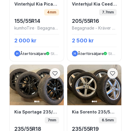
Vinterhjul Kia Picanto 14” Dubb
Vinterhjul Kia Ceed 16
Vinterhjul Kia Picanto 14” Dubb
Vinterhjul Kia Ceed 16” Friktion
4mm
7.7mm
155/55R14
205/55R16
kumhoTire · Begagnade - Ok skick
Begagnade - Kräver åtgärd
2 000 kr
2 500 kr
Återförsäljare
·
Stockholm
Återförsäljare
·
Stockholm
H
H
Kia Sportage 235/55-18 Nya fälgar
Kia Sorento 235/55-1
Kia Sportage 235/55-18 Nya fälgar
Kia Sorento 235/55-19 NYA Fälgar
7mm
6.5mm
235/55R18
235/55R19