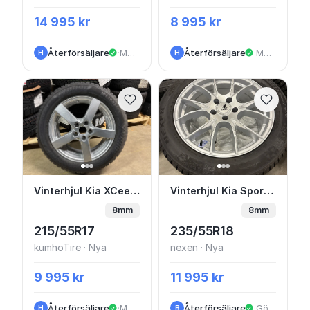
14 995 kr
8 995 kr
Återförsäljare
·
Malmö
Återförsäljare
·
Malmö
H
H
Vinterhjul Kia XCeed 17” Friktion
Vinterhjul Kia Sportag
Vinterhjul Kia XCeed 17” Friktion
Vinterhjul Kia Sportage 18” Friktion
8mm
8mm
215/55R17
235/55R18
kumhoTire · Nya
nexen · Nya
9 995 kr
11 995 kr
Återförsäljare
·
Malmö
Återförsäljare
·
Göteborg
H
B