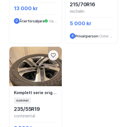
215/70R16
13 000 kr
michelin
Återförsäljare
·
VastraGotaland
G
5 000 kr
Privatperson
·
Ostergotland
K
Komplett serie original sommarhjul Kia So
Komplett serie original sommarhjul Kia Sorento 2023
summer
235/55R19
continental