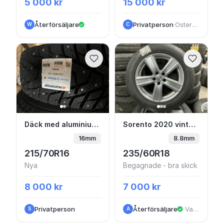
5 000 kr
15 000 kr
Återförsäljare
·
Privatperson
·
Ostergotland
W
C
Däck med aluminium fälgar
Sorento 2020 vinterhj
Däck med aluminium fälgar
Sorento 2020 vinterhjul 18” friktion MJJ93C
16mm
8.8mm
215/70R16
235/60R18
Nya
Begagnade - bra skick
8 000 kr
7 000 kr
Privatperson
·
Återförsäljare
·
VastraGotaland
S
A