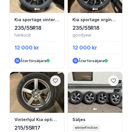
Kia sportage vinterhjul orginal friktion
Kia sportage orginalhj
Kia sportage vinterhjul orginal friktion
Kia sportage orginalhjul nyskick
235/55R18
235/55R18
hankook
goodyear
12 000 kr
12 000 kr
Återförsäljare
·
Återförsäljare
·
N
N
Vinterhjul Kia optima 17”
Säljes
Vinterhjul Kia optima 17”
Säljes
215/55R17
winterFriction