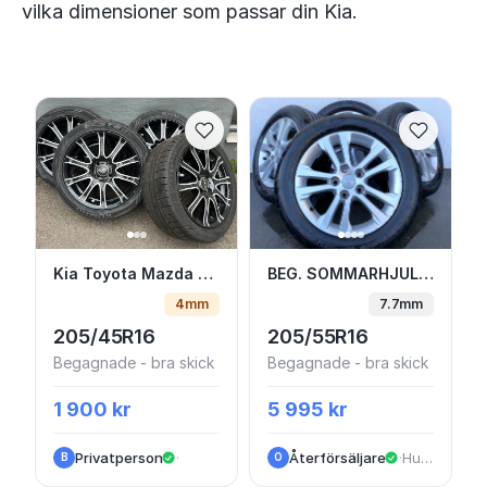
vilka dimensioner som passar din Kia.
Kia Toyota Mazda mm 16 tum 4/100: 205/4
BEG. SOMMARHJUL 16" 
Kia Toyota Mazda mm 16 tum 4/100: 205/45-16
BEG. SOMMARHJUL 16" KIA CEED 52910A2220 5x114.3 6.5x16 ET50 67.1 + 205 55 R16
4mm
7.7mm
205/45R16
205/55R16
Begagnade - bra skick
Begagnade - bra skick
1 900 kr
5 995 kr
Privatperson
·
Återförsäljare
·
Huskvarna
B
O