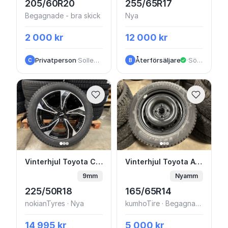
205/60R20
255/65R17
Begagnade - bra skick
Nya
2 000 kr
12 000 kr
Privatperson
·
Sollentuna
Återförsäljare
·
Södertälje
C
B
Vinterhjul Toyota C-HR/Corolla Cross 18” N
Vinterhjul Toyota Ayg
Vinterhjul Toyota C-HR/Corolla Cross 18” Nokian Dubb
Vinterhjul Toyota Aygo 14” Friktion nyskick
9mm
Nyamm
225/50R18
165/65R14
nokianTyres · Nya
kumhoTire · Begagnade - bra skick
14 995 kr
5 000 kr