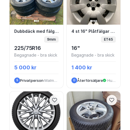
Dubbdäck med fälg till Hilux
4 st 16" Plåtfälgar 
Dubbdäck med fälg till Hilux
4 st 16" Plåtfälgar TOYOTA AVENSIS 1998-2008 | 5x100
9mm
ET45
225/75R16
16"
Begagnade - bra skick
Begagnade - bra skick
5 000 kr
1 400 kr
Privatperson
·
Malmköping
Återförsäljare
·
Huskvarna
S
O