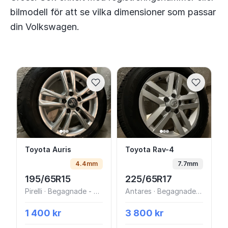
bilmodell för att se vilka dimensioner som passar
din Volkswagen.
Toyota Auris
Toyota Rav-4
Toyota Auris
Toyota Rav-4
4.4mm
7.7mm
195/65R15
225/65R17
Pirelli · Begagnade - bra skick
Antares · Begagnade - Mycket bra skick
1 400 kr
3 800 kr