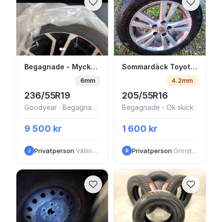
Begagnade - Mycket bra skick Vinterdäck f
Sommardäck Toyota A
Begagnade - Mycket bra skick Vinterdäck friktion 19" 5x114.3 Goodyear — Toyota Rav-4
Sommardäck Toyota Avensis begagnade x4
6mm
4.2mm
236/55R19
205/55R16
Goodyear · Begagnade - bra skick
Begagnade - Ok skick
9 500 kr
1 600 kr
Privatperson
·
Vällingbyvägen
Privatperson
·
Grinstad Hede
J
R