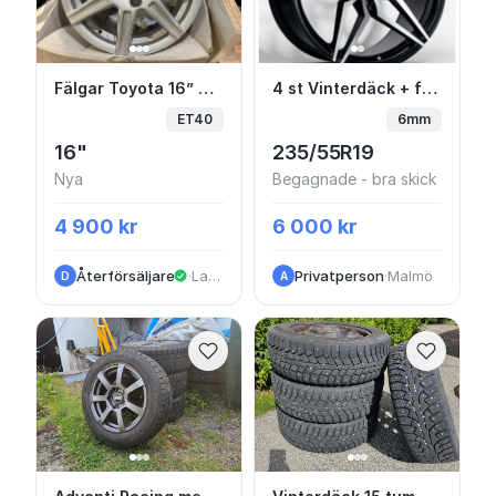
Fälgar Toyota 16” Nya
4 st Vinterdäck + fäl
Fälgar Toyota 16” Nya
4 st Vinterdäck + fälg 6 mm kvar
ET40
6mm
16"
235/55R19
Nya
Begagnade - bra skick
4 900 kr
6 000 kr
Återförsäljare
·
Landvetter
Privatperson
·
Malmö
D
A