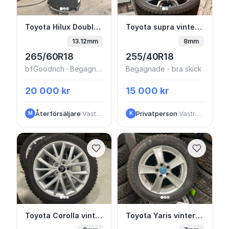
Toyota Hilux Double Cab 2017 265
Toyota supra vinterhju
Toyota Hilux Double Cab 2017 265
Toyota supra vinterhjul nokian 18"
13.12mm
8mm
265/60R18
255/40R18
bfGoodrich · Begagnade - bra skick
Begagnade - bra skick
20 000 kr
15 000 kr
Återförsäljare
·
VastraGotaland
Privatperson
·
VastraGotaland
M
K
Toyota Corolla vinterhjul dubb 17"
Toyota Yaris vinterhju
Toyota Corolla vinterhjul dubb 17"
Toyota Yaris vinterhjul 15”