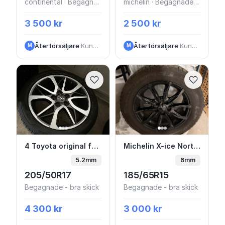
continental · Begagnade - bra skick
michelin · Begagnade - bra skick
3 500 kr
2 500 kr
Återförsäljare
·
Kungälv
Återförsäljare
·
Kungälv
M
M
4 Toyota original fälgar O däck
Michelin X-ice North 
4 Toyota original fälgar O däck
Michelin X-ice North 4 Dubb ink fälg och TPMS sensorer
5.2mm
6mm
205/50R17
185/65R15
Begagnade - bra skick
Begagnade - bra skick
4 300 kr
3 000 kr