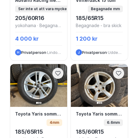
Advanti Racing med Yokohama Iceguard 20
Vinterdäck 15 tum
Advanti Racing med Yokohama Iceguard 205/60 R16
Vinterdäck 15 tum
Ser inte ut att vara mycket kört medmm
Begagnade mm
205/60R16
185/65R15
yokohama · Begagnade - bra skick
Begagnade - bra skick
4 000 kr
1 200 kr
Privatperson
·
Lindome
Privatperson
·
Uddevalla
H
J
Toyota Yaris sommarhjul orginal
Toyota Yaris sommarhj
Toyota Yaris sommarhjul orginal
Toyota Yaris sommarhjul 15”
4mm
6.6mm
185/65R15
185/60R15