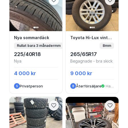
Nya sommardäck
Toyota Hi-Lux vinterh
Nya sommardäck
Toyota Hi-Lux vinterhjul
Rullat bara 3 månadermm
8mm
225/40R18
265/65R17
Nya
Begagnade - bra skick
4 000 kr
9 000 kr
Privatperson
·
Återförsäljare
·
Halland
S
B