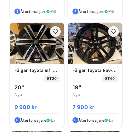
Återförsäljare
·
Göteborg
Återförsäljare
·
Göteborg
B
F
Fälgar Toyota mfl 6/139,7 20” Nya MAK
Fälgar Toyota Rav-4 m
Fälgar Toyota mfl 6/139,7 20” Nya MAK
Fälgar Toyota Rav-4 mfl 19” Nya
ET20
ET40
20"
19"
Nya
Nya
9 900 kr
7 900 kr
Återförsäljare
·
Landvetter
Återförsäljare
·
Landvetter
D
D