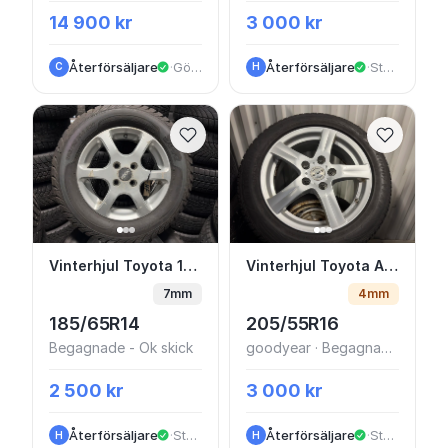
14 900 kr
3 000 kr
Återförsäljare
·
Göteborg
Återförsäljare
·
Stockholm
C
H
Vinterhjul Toyota 14” Dubb
Vinterhjul Toyota Auri
Vinterhjul Toyota 14” Dubb
Vinterhjul Toyota Auris 16” Friktion
7mm
4mm
185/65R14
205/55R16
Begagnade - Ok skick
goodyear · Begagnade - Ok skick
2 500 kr
3 000 kr
Återförsäljare
·
Stockholm
Återförsäljare
·
Stockholm
H
H