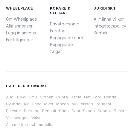
WHEELPLACE
KÖPARE &
JURIDISKT
SÄLJARE
Om Wheelplace
Allmänna villkor
Privatpersoner
Alla annonser
Integritetspolicy
Företag
Lägg in annons
Kontakt
Begagnade däck
Förfrågningar
Begagnade
fälgar
HJUL PER BILMÄRKE
Audi
·
BMW
·
BYD
·
Citroen
·
Cupra
·
Dacia
·
Fiat
·
Ford
·
Honda
·
Hyundai
·
Kia
·
Land Rover
·
Mazda
·
MG
·
Nissan
·
Peugeot
·
Polestar
·
Porsche
·
Renault
·
Saab
·
Seat
·
Skoda
·
Subaru
·
Tesla
·
Volkswagen
·
Volvo
Alla märken och modeller