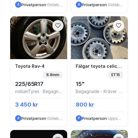
Privatperson
·
Göteborg
Privatperson
·
Göteborg
A
A
Toyota Rav-4
Fälgar toyota celica 
Toyota Rav-4
Fälgar toyota celica 92
8.8mm
ET15
225/65R17
15"
nokianTyres · Begagnade - Mycket bra skick
Begagnade - Kräver åtgärd
3 450 kr
800 kr
Privatperson
·
Göteborg
Privatperson
·
Uppsala
A
P