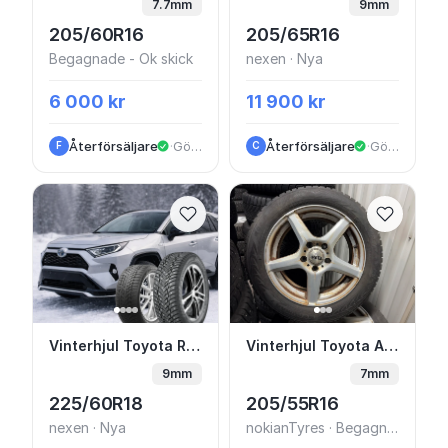
7.7mm
9mm
205/60R16
205/65R16
Begagnade - Ok skick
nexen · Nya
6 000 kr
11 900 kr
Återförsäljare
·
Göteborg
Återförsäljare
·
Göteborg
F
C
Vinterhjul Toyota Rav 4 - Alufälg & vinter
Vinterhjul Toyota Aur
Vinterhjul Toyota Rav 4 - Alufälg & vinterdäck FRÅN 14.900
Vinterhjul Toyota Auris 16” Dubb
9mm
7mm
225/60R18
205/55R16
nexen · Nya
nokianTyres · Begagnade - Ok skick