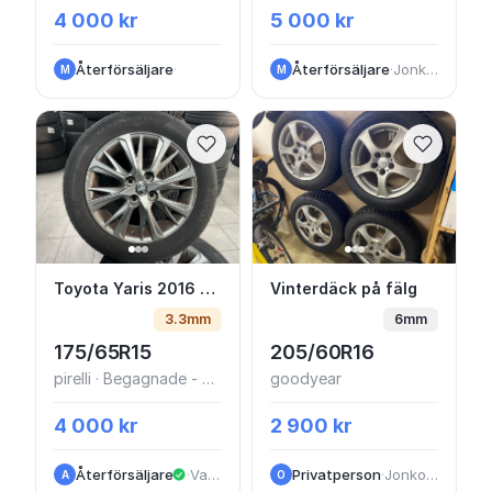
4 000 kr
5 000 kr
Återförsäljare
·
Återförsäljare
·
Jonkoping
M
M
Toyota Yaris 2016 orginal 15 tum Reg nr YG
Vinterdäck på fälg
Toyota Yaris 2016 orginal 15 tum Reg nr YGE671
Vinterdäck på fälg
3.3mm
6mm
175/65R15
205/60R16
pirelli · Begagnade - bra skick
goodyear
4 000 kr
2 900 kr
Återförsäljare
·
VastraGotaland
Privatperson
·
Jonkoping
A
O