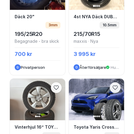
Däck 20"
4st NYA Däck DUBB 21
Däck 20"
4st NYA Däck DUBB 215/70 R15C 109/107Q 8PR Maxxis MASLW Presa Spike LT
3mm
10.5mm
195/25R20
215/70R15
Begagnade - bra skick
maxxis · Nya
700 kr
3 995 kr
Privatperson
·
Återförsäljare
·
Huskvarna
G
O
Vinterhjul 16” TOYOTA Avensis Dubb på orig
Toyota Yaris Cross - 
Vinterhjul 16” TOYOTA Avensis Dubb på originalfälg
Toyota Yaris Cross - Alufälg & vinterdäck FRÅN 11.900