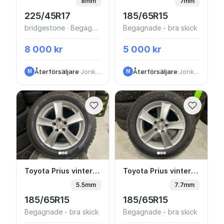
8mm
7mm
225/45R17
185/65R15
bridgestone · Begagnade - bra skick
Begagnade - bra skick
8 000 kr
5 000 kr
Återförsäljare
·
Jonkoping
Återförsäljare
·
Jonkoping
M
M
Toyota Prius vinterhjul dubb 15”
Toyota Prius vinterhju
Toyota Prius vinterhjul dubb 15”
Toyota Prius vinterhjul friktion 15”
5.5mm
7.7mm
185/65R15
185/65R15
Begagnade - bra skick
Begagnade - bra skick