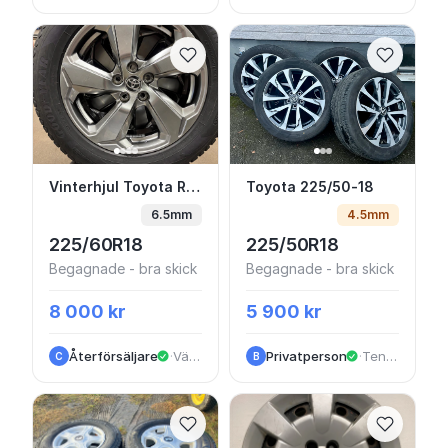
Vinterhjul Toyota Rav-4 18 Goodyear
Toyota 225/50-18
Vinterhjul Toyota Rav-4 18 Goodyear
Toyota 225/50-18
6.5mm
4.5mm
225/60R18
225/50R18
Begagnade - bra skick
Begagnade - bra skick
8 000 kr
5 900 kr
Återförsäljare
·
Västhagagatan
Privatperson
·
Tenhult
C
B