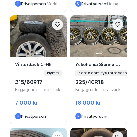
Privatperson
·
Marklandsgatan
Privatperson
·
Lidingö
T
O
Vinterdäck C-HR
Yokohama Sienna gener
Vinterdäck C-HR
Yokohama Sienna generation II
Nymm
Köpte dom nya förra säsongen, 
215/60R17
225/40R18
Begagnade - bra skick
Begagnade - bra skick
7 000 kr
18 000 kr
Privatperson
·
Privatperson
·
H
K