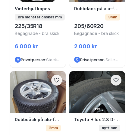
Vinterhjul köpes
Dubbdäck på alu-fälg t
Vinterhjul köpes
Dubbdäck på alu-fälg till Toyota Avensis
Bra mönster önskas mm
3mm
225/35R18
205/60R20
Begagnade - bra skick
Begagnade - bra skick
6 000 kr
2 000 kr
Privatperson
·
Stockholms län
Privatperson
·
Sollentuna
A
C
Dubbdäck på alu-fälg, Toyota Avensis
Toyota Hilux 2.8 D-4D
Dubbdäck på alu-fälg, Toyota Avensis
Toyota Hilux 2.8 D-4D
3mm
nytt mm