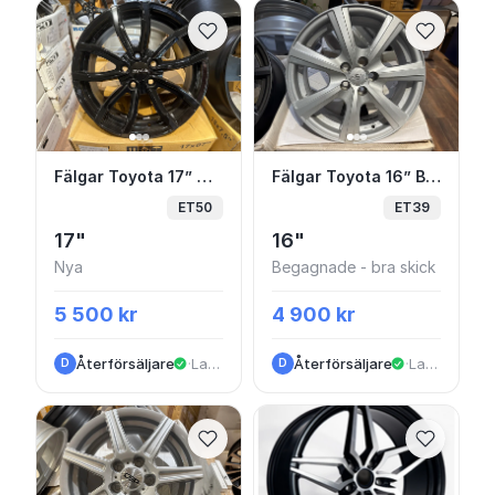
Fälgar Toyota 17” Nya
Fälgar Toyota 16” Beg
Fälgar Toyota 17” Nya
Fälgar Toyota 16” Beg
ET50
ET39
17"
16"
Nya
Begagnade - bra skick
5 500 kr
4 900 kr
Återförsäljare
·
Landvetter
Återförsäljare
·
Landvetter
D
D