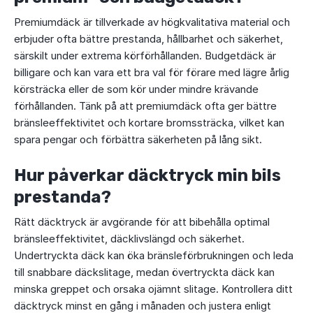
Premiumdäck är tillverkade av högkvalitativa material och
erbjuder ofta bättre prestanda, hållbarhet och säkerhet,
särskilt under extrema körförhållanden. Budgetdäck är
billigare och kan vara ett bra val för förare med lägre årlig
körsträcka eller de som kör under mindre krävande
förhållanden. Tänk på att premiumdäck ofta ger bättre
bränsleeffektivitet och kortare bromssträcka, vilket kan
spara pengar och förbättra säkerheten på lång sikt.
Hur påverkar däcktryck min bils
prestanda?
Rätt däcktryck är avgörande för att bibehålla optimal
bränsleeffektivitet, däcklivslängd och säkerhet.
Undertryckta däck kan öka bränsleförbrukningen och leda
till snabbare däckslitage, medan övertryckta däck kan
minska greppet och orsaka ojämnt slitage. Kontrollera ditt
däcktryck minst en gång i månaden och justera enligt