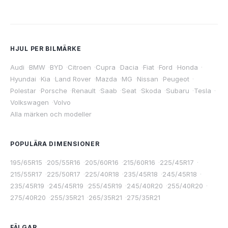
HJUL PER BILMÄRKE
Audi
·
BMW
·
BYD
·
Citroen
·
Cupra
·
Dacia
·
Fiat
·
Ford
·
Honda
·
Hyundai
·
Kia
·
Land Rover
·
Mazda
·
MG
·
Nissan
·
Peugeot
·
Polestar
·
Porsche
·
Renault
·
Saab
·
Seat
·
Skoda
·
Subaru
·
Tesla
·
Volkswagen
·
Volvo
Alla märken och modeller
POPULÄRA DIMENSIONER
195/65R15
·
205/55R16
·
205/60R16
·
215/60R16
·
225/45R17
·
215/55R17
·
225/50R17
·
225/40R18
·
235/45R18
·
245/45R18
·
235/45R19
·
245/45R19
·
255/45R19
·
245/40R20
·
255/40R20
·
275/40R20
·
255/35R21
·
265/35R21
·
275/35R21
FÄLGAR