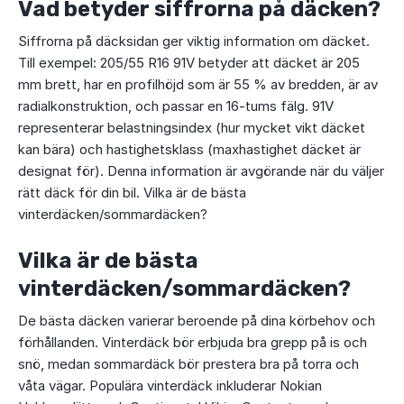
Vad betyder siffrorna på däcken?
Siffrorna på däcksidan ger viktig information om däcket.
Till exempel: 205/55 R16 91V betyder att däcket är 205
mm brett, har en profilhöjd som är 55 % av bredden, är av
radialkonstruktion, och passar en 16-tums fälg. 91V
representerar belastningsindex (hur mycket vikt däcket
kan bära) och hastighetsklass (maxhastighet däcket är
designat för). Denna information är avgörande när du väljer
rätt däck för din bil. Vilka är de bästa
vinterdäcken/sommardäcken?
Vilka är de bästa
vinterdäcken/sommardäcken?
De bästa däcken varierar beroende på dina körbehov och
förhållanden. Vinterdäck bör erbjuda bra grepp på is och
snö, medan sommardäck bör prestera bra på torra och
våta vägar. Populära vinterdäck inkluderar Nokian