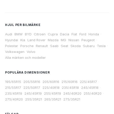
HJUL PER BILMÄRKE
Audi
·
BMW
·
BYD
·
Citroen
·
Cupra
·
Dacia
·
Fiat
·
Ford
·
Honda
·
Hyundai
·
Kia
·
Land Rover
·
Mazda
·
MG
·
Nissan
·
Peugeot
·
Polestar
·
Porsche
·
Renault
·
Saab
·
Seat
·
Skoda
·
Subaru
·
Tesla
·
Volkswagen
·
Volvo
Alla märken och modeller
POPULÄRA DIMENSIONER
195/65R15
·
205/55R16
·
205/60R16
·
215/60R16
·
225/45R17
·
215/55R17
·
225/50R17
·
225/40R18
·
235/45R18
·
245/45R18
·
235/45R19
·
245/45R19
·
255/45R19
·
245/40R20
·
255/40R20
·
275/40R20
·
255/35R21
·
265/35R21
·
275/35R21