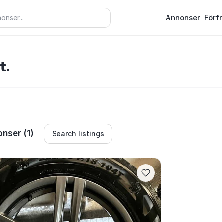
Annonser
Förf
t.
nser (1)
Search listings