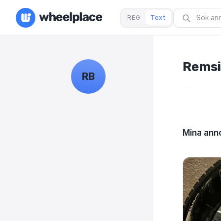
REG
Text
Remsi
RB
Mina anno