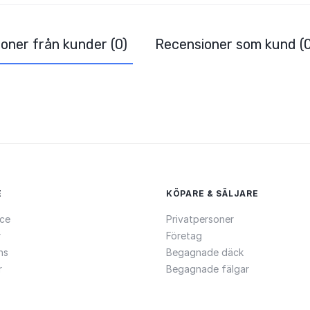
oner från kunder (0)
Recensioner som kund (0
E
KÖPARE & SÄLJARE
ce
Privatpersoner
r
Företag
ns
Begagnade däck
r
Begagnade fälgar