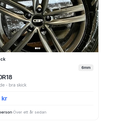
rdäck
äck
6mm
0R18
e - bra skick
 kr
person
·
Över ett år sedan