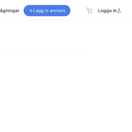
rågningar
Logga in
Lägg in annons