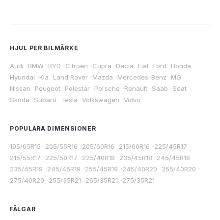
HJUL PER BILMÄRKE
Audi
·
BMW
·
BYD
·
Citroen
·
Cupra
·
Dacia
·
Fiat
·
Ford
·
Honda
·
Hyundai
·
Kia
·
Land Rover
·
Mazda
·
Mercedes-Benz
·
MG
·
Nissan
·
Peugeot
·
Polestar
·
Porsche
·
Renault
·
Saab
·
Seat
·
Skoda
·
Subaru
·
Tesla
·
Volkswagen
·
Volvo
POPULÄRA DIMENSIONER
195/65R15
·
205/55R16
·
205/60R16
·
215/60R16
·
225/45R17
·
215/55R17
·
225/50R17
·
225/40R18
·
235/45R18
·
245/45R18
·
235/45R19
·
245/45R19
·
255/45R19
·
245/40R20
·
255/40R20
·
275/40R20
·
255/35R21
·
265/35R21
·
275/35R21
FÄLGAR