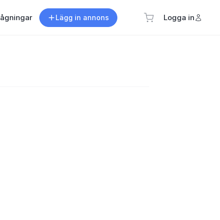
rågningar
Logga in
Lägg in annons