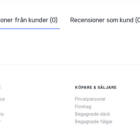
oner från kunder (0)
Recensioner som kund (0
E
KÖPARE & SÄLJARE
ce
Privatpersoner
r
Företag
ns
Begagnade däck
r
Begagnade fälgar