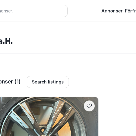
Annonser
Förf
a.H.
nser (1)
Search listings