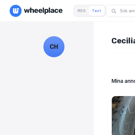
REG
Text
Cecili
CH
Mina anno