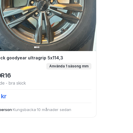
rdäck goodyear ultragrip 5x114,3
ck goodyear ultragrip 5x114,3
Använda 1 säsong mm
0R16
e - bra skick
 kr
person
·
Kungsbacka
·
10 månader sedan