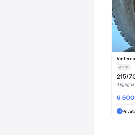
Vinte
Vinterdä
Äldre
215/7
Begagnad
6 500
Privat
C