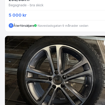
Begagnade - bra skick
5 000 kr
Återförsäljare
·
Navestadsgatan
·
9 månader sedan
O