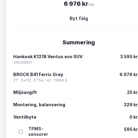
6 976
kr
/st
Byt fälg
Summering
Hankook
K137A Ventus evo SUV
3 595
kr
315/40R21
BROCK
B41 Ferric Grey
6 976
kr
21" · 5×112 · ET54 / 42 · CB66.5
Miljöavgift
25
kr
Montering, balansering
329
kr
Ventilbyte
0
kr
TPMS-
595
kr
sensorer