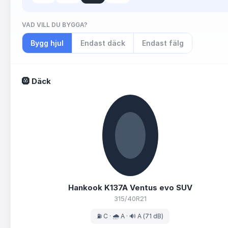
VAD VILL DU BYGGA?
Bygg hjul
Endast däck
Endast fälg
🛞 Däck
Hankook
K137A Ventus evo SUV
315/40R21
⛽ C · 🌧 A · 🔊 A (71 dB)