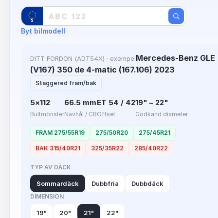
Byt bilmodell
Mercedes-Benz GLE
DITT FORDON
(ADT54X)
· exempel
(V167) 350 de 4-matic (167.106) 2023
Staggered fram/bak
5×112
66.5 mm
ET 54 / 42
19" – 22"
Bultmönster
Navhål / CB
Offset
Godkänd diameter
FRAM 275/55R19
275/50R20
275/45R21
BAK 315/40R21
325/35R22
285/40R22
TYP AV DÄCK
Sommardäck
Dubbfria
Dubbdäck
DIMENSION
19"
20"
21"
22"