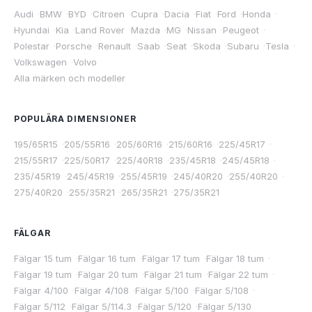
Audi
·
BMW
·
BYD
·
Citroen
·
Cupra
·
Dacia
·
Fiat
·
Ford
·
Honda
·
Hyundai
·
Kia
·
Land Rover
·
Mazda
·
MG
·
Nissan
·
Peugeot
·
Polestar
·
Porsche
·
Renault
·
Saab
·
Seat
·
Skoda
·
Subaru
·
Tesla
·
Volkswagen
·
Volvo
Alla märken och modeller
POPULÄRA DIMENSIONER
195/65R15
·
205/55R16
·
205/60R16
·
215/60R16
·
225/45R17
·
215/55R17
·
225/50R17
·
225/40R18
·
235/45R18
·
245/45R18
·
235/45R19
·
245/45R19
·
255/45R19
·
245/40R20
·
255/40R20
·
275/40R20
·
255/35R21
·
265/35R21
·
275/35R21
FÄLGAR
Fälgar 15 tum
·
Fälgar 16 tum
·
Fälgar 17 tum
·
Fälgar 18 tum
·
Fälgar 19 tum
·
Fälgar 20 tum
·
Fälgar 21 tum
·
Fälgar 22 tum
·
Fälgar 4/100
·
Fälgar 4/108
·
Fälgar 5/100
·
Fälgar 5/108
·
Fälgar 5/112
·
Fälgar 5/114.3
·
Fälgar 5/120
·
Fälgar 5/130