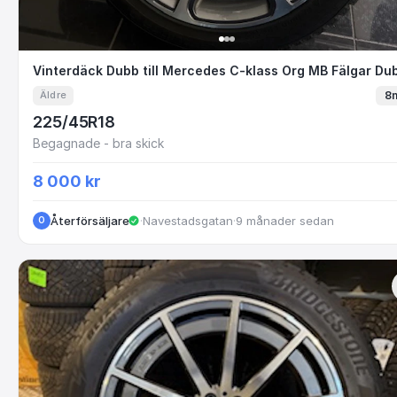
Vinterdäck Dubb till Mercedes C-klass Org M
Vinterdäck Dubb till Mercedes C-klass Org MB Fälgar Du
8
Äldre
225/45R18
Begagnade - bra skick
8 000 kr
Återförsäljare
·
Navestadsgatan
·
9 månader sedan
O