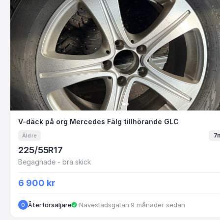
V-däck på org Mercedes Fälg tillhörande GLC
V-däck på org Mercedes Fälg tillhörande GLC
7
Äldre
225/55R17
Begagnade - bra skick
6 900 kr
Återförsäljare
·
Navestadsgatan
·
9 månader sedan
O