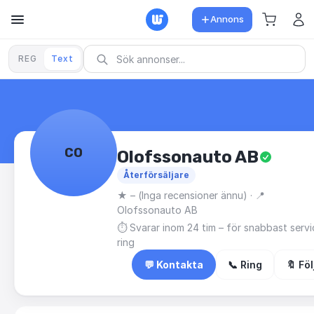
Annons
REG
Text
CO
Olofssonauto AB
Återförsäljare
★
–
(Inga recensioner ännu)
· 📍
Olofssonauto AB
⏱ Svarar inom 24 tim – för snabbast servi
ring
💬 Kontakta
📞 Ring
🔖 Föl