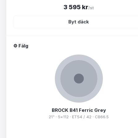
3 595
kr
/st
Byt däck
⚙️ Fälg
BROCK
B41 Ferric Grey
21" · 5×112 · ET54 / 42 · CB66.5