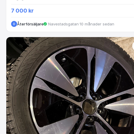
7 000 kr
Återförsäljare
·
Navestadsgatan
·
10 månader sedan
O