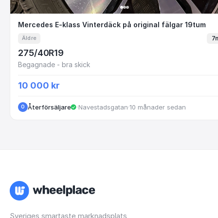
Mercedes E-klass Vinterdäck på original fäl
Mercedes E-klass Vinterdäck på original fälgar 19tum
7
Äldre
275/40R19
Begagnade - bra skick
10 000 kr
Återförsäljare
·
Navestadsgatan
·
10 månader sedan
O
Sveriges smartaste marknadsplats