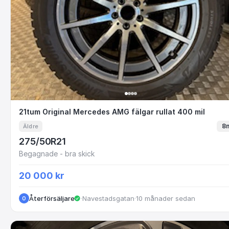
21tum Original Mercedes AMG fälgar rullat 4
21tum Original Mercedes AMG fälgar rullat 400 mil
8
Äldre
275/50R21
Begagnade - bra skick
20 000 kr
Återförsäljare
·
Navestadsgatan
·
10 månader sedan
O