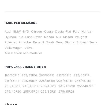
HJUL PER BILMÄRKE
Audi
·
BMW
·
BYD
·
Citroen
·
Cupra
·
Dacia
·
Fiat
·
Ford
·
Honda
·
Hyundai
·
Kia
·
Land Rover
·
Mazda
·
MG
·
Nissan
·
Peugeot
·
Polestar
·
Porsche
·
Renault
·
Saab
·
Seat
·
Skoda
·
Subaru
·
Tesla
·
Volkswagen
·
Volvo
Alla märken och modeller
POPULÄRA DIMENSIONER
195/65R15
·
205/55R16
·
205/60R16
·
215/60R16
·
225/45R17
·
215/55R17
·
225/50R17
·
225/40R18
·
235/45R18
·
245/45R18
·
235/45R19
·
245/45R19
·
255/45R19
·
245/40R20
·
255/40R20
·
275/40R20
·
255/35R21
·
265/35R21
·
275/35R21