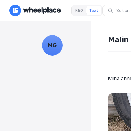
REG
Text
Malin 
MG
Mina anno