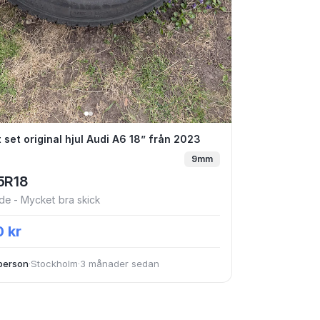
tt set original hjul Audi A6 18” från 2023
 set original hjul Audi A6 18” från 2023
9mm
5R18
e - Mycket bra skick
 kr
person
·
Stockholm
·
3 månader sedan