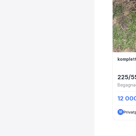
komple
komplett
225/5
Begagnad
12 000
Privat
M