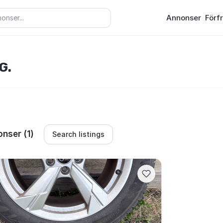
Annonser
Förf
G.
nser (1)
Search listings