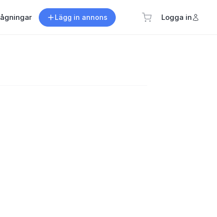
rågningar
Logga in
Lägg in annons