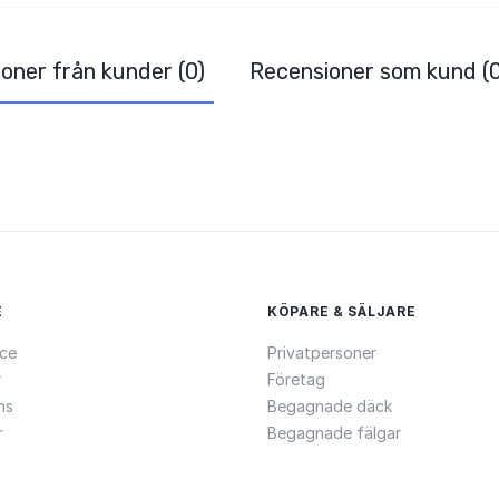
oner från kunder (0)
Recensioner som kund (0
E
KÖPARE & SÄLJARE
ce
Privatpersoner
r
Företag
ns
Begagnade däck
r
Begagnade fälgar