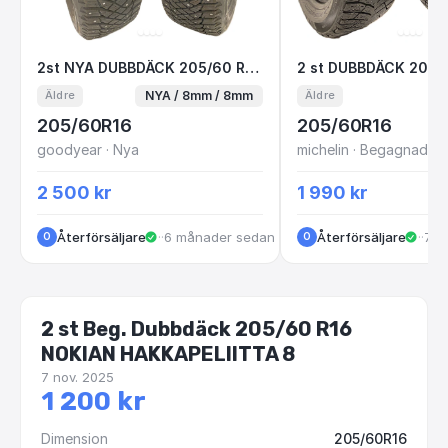
2st NYA DUBBDÄCK 205/60 R16 96T XL Goodye
2 st DUBBDÄCK 2
2st NYA DUBBDÄCK 205/60 R16 96T XL Goodyear UltraGrip Arctic
NYA / 8mm / 8mm
Äldre
Äldre
205/60R16
205/60R16
goodyear · Nya
michelin · Begagnade -
2 500 kr
1 990 kr
Återförsäljare
·
Huskvarna
·
6 månader sedan
Återförsäljare
·
Ros
·
7 m
O
O
2 st Beg. Dubbdäck 205/60 R16
NOKIAN HAKKAPELIITTA 8
7 nov. 2025
1 200 kr
Dimension
205/60R16