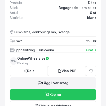
Produkt
Däck
Skick
Begagnade - bra skick
Antal
0 st
Bilmärke
blank
Huskvarna, Jönköpings län, Sverige
Frakt
295 kr
Upphämtning
· Huskvarna
Gratis
OnlineWheels.se
OW
Företag
Dela
Visa PDF
Lägg i varukorg
Köp nu
Skicka meddelande