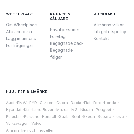
WHEELPLACE
KÖPARE &
JURIDISKT
SÄLJARE
Om Wheelplace
Allmänna villkor
Privatpersoner
Alla annonser
Integritetspolicy
Företag
Lägg in annons
Kontakt
Begagnade däck
Förfrågningar
Begagnade
fälgar
HJUL PER BILMÄRKE
Audi
·
BMW
·
BYD
·
Citroen
·
Cupra
·
Dacia
·
Fiat
·
Ford
·
Honda
·
Hyundai
·
Kia
·
Land Rover
·
Mazda
·
MG
·
Nissan
·
Peugeot
·
Polestar
·
Porsche
·
Renault
·
Saab
·
Seat
·
Skoda
·
Subaru
·
Tesla
·
Volkswagen
·
Volvo
Alla märken och modeller