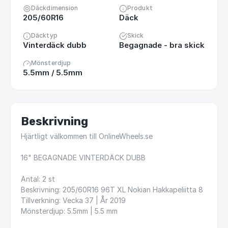
Däckdimension
Produkt
205/60R16
Däck
Däcktyp
Skick
Vinterdäck dubb
Begagnade - bra skick
Mönsterdjup
5.5mm / 5.5mm
Beskrivning
Hjärtligt
välkommen
till
OnlineWheels.se
16"
BEGAGNADE
VINTERDÄCK
DUBB
Antal:
2
st
Beskrivning:
205
​/​
60R16
96T
XL
Nokian
Hakkapeliitta
8
Tillverkning:
Vecka
37
|
År
2019
Mönsterdjup:
5.5mm
|
5.5
mm