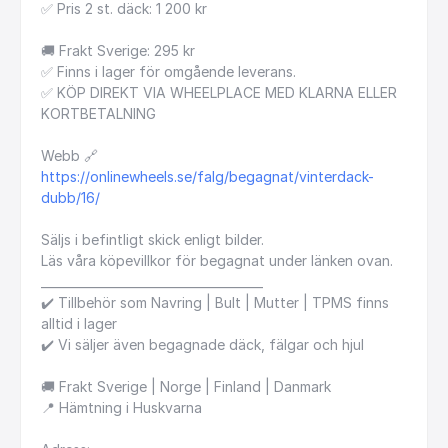
✅
Pris
2
st.
däck:
1
200
kr
🚚
Frakt
Sverige:
295
kr
✅
Finns
i
lager
för
omgående
leverans.
✅
KÖP
DIREKT
VIA
WHEELPLACE
MED
KLARNA
ELLER
KORTBETALNING
Webb
🔗
https://onlinewheels.se/falg/begagnat/vinterdack-
dubb/16/
Säljs
i
befintligt
skick
enligt
bilder.
Läs
våra
köpevillkor
för
begagnat
under
länken
ovan.
_____________________________________
✔️
Tillbehör
som
Navring
|
Bult
|
Mutter
|
TPMS
finns
alltid
i
lager
✔️
Vi
säljer
även
begagnade
däck,
fälgar
och
hjul
🚚
Frakt
Sverige
|
Norge
|
Finland
|
Danmark
📍
Hämtning
i
Huskvarna