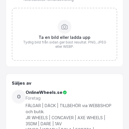
Ta en bild eller ladda upp
Tydlig bild från sidan ger bäst resultat. PNG, JPEG
eller WEBP.
Säljes av
OnlineWheels.se
O
Företag
FÄLGAR
|
DÄCK
|
TILLBEHÖR
via
WEBBSHOP
och
butik.
JR
WHEELS
|
CONCAVER
|
AXE
WHEELS
|
3SDM
|
DARE
|
1AV