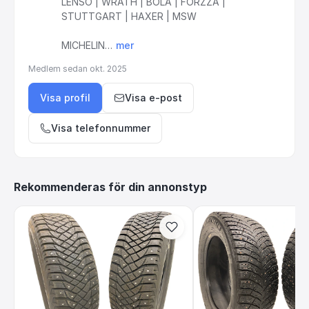
LENSO
|
WRATH
|
BOLA
|
FORZZA
|
STUTTGART
|
HAXER
|
MSW
MICHELIN…
mer
Medlem sedan
okt. 2025
Visa profil
Visa e-post
Visa telefonnummer
Rekommenderas för din annonstyp