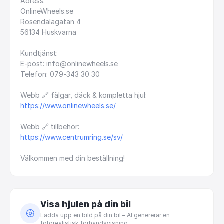
Adress:
OnlineWheels.se
Rosendalagatan
4
56134
Huskvarna
Kundtjänst:
E-post:
info@onlinewheels.se
Telefon:
079-343
30
30
Webb
🔗
fälgar,
däck
&
kompletta
hjul:
https://www.onlinewheels.se/
Webb
🔗
tillbehör:
https://www.centrumring.se/sv/
Välkommen
med
din
beställning!
Visa hjulen på din bil
Ladda upp en bild på din bil – AI genererar en
fotorealistisk förhandsvisning