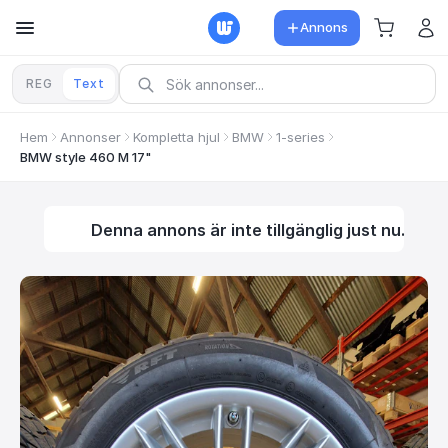
Annons
REG
Text
Hem
Annonser
Kompletta hjul
BMW
1-series
BMW style 460 M 17"
Denna annons är inte tillgänglig just nu.