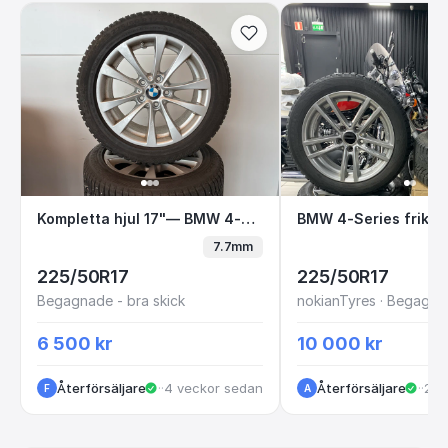
Kompletta hjul 17"— BMW 4-Series
BMW 4-Series fri
Kompletta hjul 17"— BMW 4-Series
7.7mm
225/50R17
225/50R17
Begagnade - bra skick
6 500 kr
10 000 kr
Återförsäljare
·
Göteborg
·
4 veckor sedan
Återförsäljare
·
Kun
·
2 m
F
A