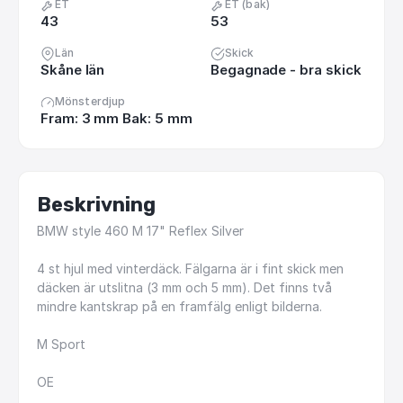
ET
ET (bak)
43
53
Län
Skick
Skåne län
Begagnade - bra skick
Mönsterdjup
Fram: 3 mm Bak: 5 mm
Beskrivning
BMW
style
460
M
17"
Reflex
Silver
4
st
hjul
med
vinterdäck.
Fälgarna
är
i
fint
skick
men
däcken
är
utslitna
(3
mm
och
5
mm).
Det
finns
två
mindre
kantskrap
på
en
framfälg
enligt
bilderna.
M
Sport
OE