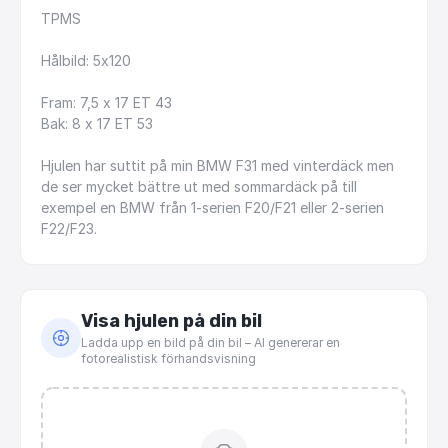
TPMS
Hålbild:
5x120
Fram:
7,5
x
17
ET
43
Bak:
8
x
17
ET
53
Hjulen
har
suttit
på
min
BMW
F31
med
vinterdäck
men
de
ser
mycket
bättre
ut
med
sommardäck
på
till
exempel
en
BMW
från
1-serien
F20
​/​
F21
eller
2-serien
F22
​/​
F23.
Visa hjulen på din bil
Ladda upp en bild på din bil – AI genererar en
fotorealistisk förhandsvisning