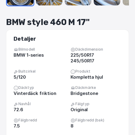
BMW
style
460
M
17"
Detaljer
Bilmodell
Däckdimension
BMW 1-series
225/50R17
245/50R17
Bultcirkel
Produkt
5/120
Kompletta hjul
Däcktyp
Däckmärke
Vinterdäck friktion
Bridgestone
Navhål
Fälgtyp
72.6
Original
Fälgbredd
Fälgbredd (bak)
7.5
8