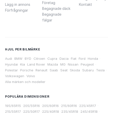
Företag
Lägg in annons
Kontakt
Begagnade däck
Förfrågningar
Begagnade
fälgar
HJUL PER BILMÄRKE
Audi
·
BMW
·
BYD
·
Citroen
·
Cupra
·
Dacia
·
Fiat
·
Ford
·
Honda
·
Hyundai
·
Kia
·
Land Rover
·
Mazda
·
MG
·
Nissan
·
Peugeot
·
Polestar
·
Porsche
·
Renault
·
Saab
·
Seat
·
Skoda
·
Subaru
·
Tesla
·
Volkswagen
·
Volvo
Alla märken och modeller
POPULÄRA DIMENSIONER
195/65R15
·
205/55R16
·
205/60R16
·
215/60R16
·
225/45R17
·
215/55R17
·
225/50R17
·
225/40R18
·
235/45R18
·
245/45R18
·