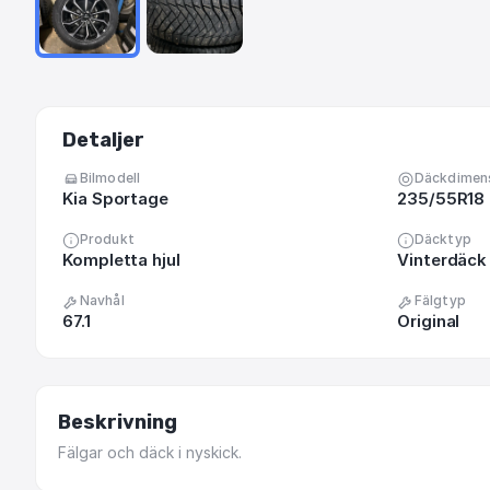
Detaljer
Bilmodell
Däckdimen
Kia Sportage
235/55R18
Produkt
Däcktyp
Kompletta hjul
Vinterdäck
Navhål
Fälgtyp
67.1
Original
Beskrivning
Fälgar
och
däck
i
nyskick.