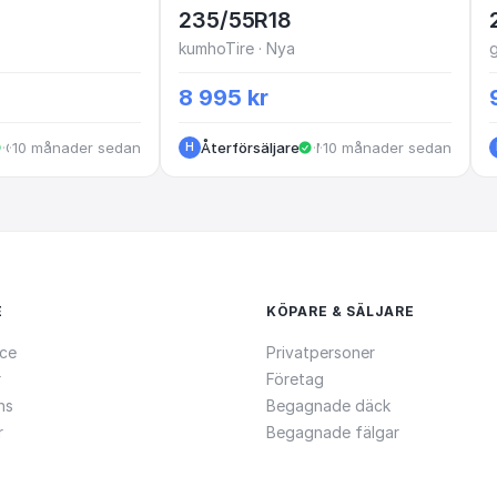
235/55R18
kumhoTire · Nya
8 995 kr
·
·
10 månader sedan
Göteborg
Återförsäljare
·
·
10 månader sedan
Mölndal
H
E
KÖPARE & SÄLJARE
ce
Privatpersoner
r
Företag
ns
Begagnade däck
r
Begagnade fälgar