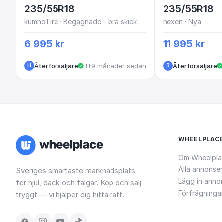
235/55R18
235/55R18
kumhoTire · Begagnade - bra skick
nexen · Nya
6 995 kr
11 995 kr
Återförsäljare
·
·
Helsingborg
9 månader sedan
Återförsäljare
H
B
WHEELPLAC
Om Wheelpla
Alla annonse
Sveriges smartaste marknadsplats
Lägg in anno
för hjul, däck och fälgar. Köp och sälj
Förfrågninga
tryggt — vi hjälper dig hitta rätt.