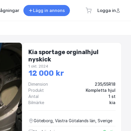
rågningar
Logga in
Lägg in annons
Kia sportage orginalhjul
nyskick
1 okt. 2024
12 000 kr
Dimension
235/55R18
Produkt
Kompletta hjul
Antal
1 st
Bilmärke
kia
Göteborg, Västra Götalands län, Sverige