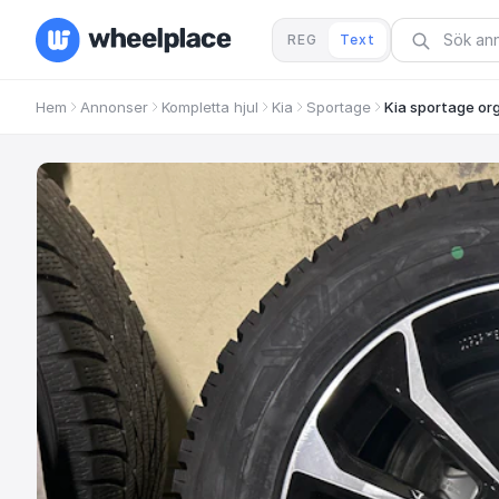
REG
Text
Hem
Annonser
Kompletta hjul
Kia
Sportage
Kia sportage org