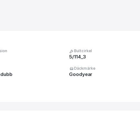
sion
Bultcirkel
5/114_3
Däckmärke
 dubb
Goodyear