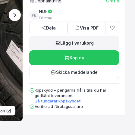
Upphämtning
Gratis
NDF
FE
Företag
Dela
Visa PDF
Lägg i varukorg
Köp nu
Skicka meddelande
Köpskydd – pengarna hålls tills du har
godkänt leveransen.
Så fungerar köpskyddet
Verifierad företagssäljare
ton (2)