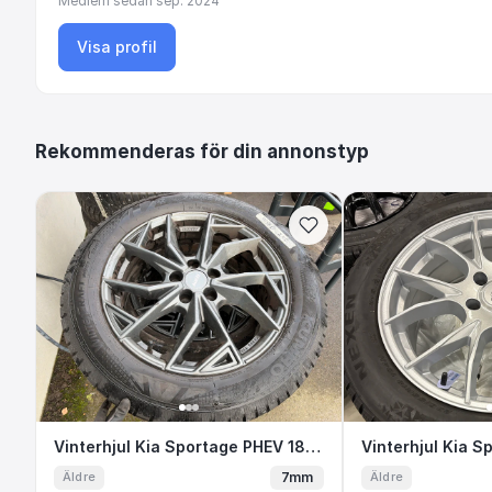
Medlem sedan
sep. 2024
Visa profil
Rekommenderas för din annonstyp
Vinterhjul Kia Sportage PHEV 18” Frikti
Vinterhjul Kia Sportage PHEV 18” Friktion
Vinterhjul K
7mm
Äldre
Äldre