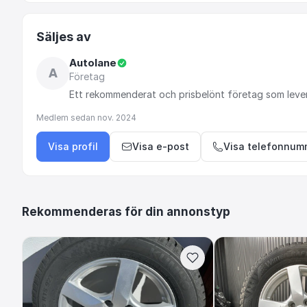
Säljes av
Autolane
A
Företag
Ett
rekommenderat
och
prisbelönt
företag
som
leve
Medlem sedan
nov. 2024
Visa profil
Visa e-post
Visa telefonnum
Rekommenderas för din annonstyp