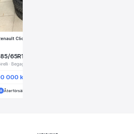
706 vid hylla L
Renault Clio friktion 15” FWR698 i3-5
Renault Clio friktion 15” FWR698 i3-5
Renault clio dub
Renault clio dubb 15” Y
5.1mm
185/65R15
185/65R15
irelli · Begagnade - bra skick
10 000 kr
10 000 kr
Återförsäljare
·
Kungälv
·
3 månader sedan
Återförsäljare
·
·
Kungälv
4 mån
A
A