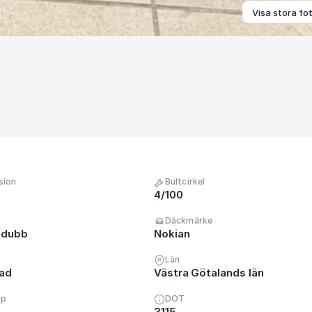
Visa stora fo
sion
Bultcirkel
4/100
Däckmärke
 dubb
Nokian
Län
nad
Västra Götalands län
up
DOT
3115