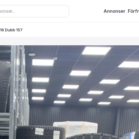
Annonser
Förf
116 Dubb 157