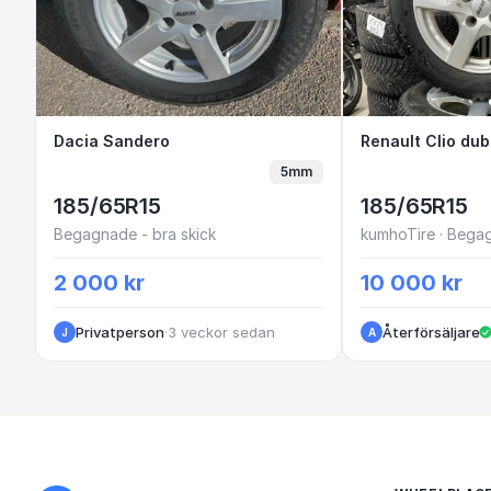
Dacia Sandero
Dacia Sandero
Renault Cli
5mm
185/65R15
185/65R15
Begagnade - bra skick
kumhoTire · Begag
2 000 kr
10 000 kr
Privatperson
·
3 veckor sedan
Återförsäljare
J
A