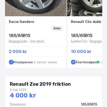
Dacia Sandero
Renault Clio dub
Dacia Sandero
5mm
185/65R15
185/65R15
Begagnade - bra skick
2 000 kr
10 000 kr
Privatperson
·
3 veckor sedan
Återförsäljare
·
Kun
·
2 m
J
A
Renault Zoe 2019 friktion
9 maj 2025
4 000 kr
Dimension
185/65R15