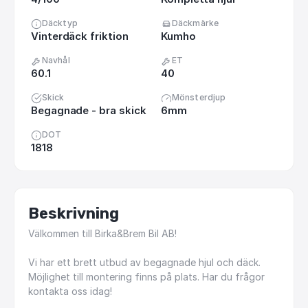
Däcktyp
Däckmärke
Vinterdäck friktion
Kumho
Navhål
ET
60.1
40
Skick
Mönsterdjup
Begagnade - bra skick
6mm
DOT
1818
Beskrivning
Välkommen
till
Birka&Brem
Bil
AB!
Vi
har
ett
brett
utbud
av
begagnade
hjul
och
däck.
Möjlighet
till
montering
finns
på
plats.
Har
du
frågor
kontakta
oss
idag!