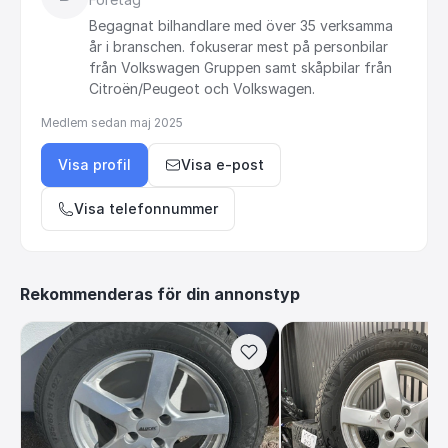
Begagnat
bilhandlare
med
över
35
verksamma
år
i
branschen.
fokuserar
mest
på
personbilar
från
Volkswagen
Gruppen
samt
skåpbilar
från
Citroën
​/​
Peugeot
och
Volkswagen.
Medlem sedan
maj 2025
Visa profil
Visa e-post
Visa telefonnummer
Rekommenderas för din annonstyp