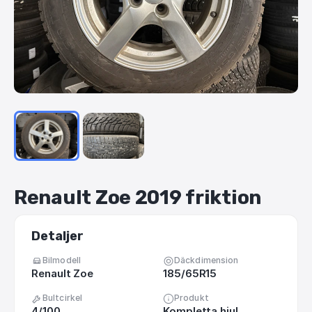
Renault
Zoe
2019
friktion
Detaljer
Bilmodell
Däckdimension
Renault Zoe
185/65R15
Bultcirkel
Produkt
4/100
Kompletta hjul