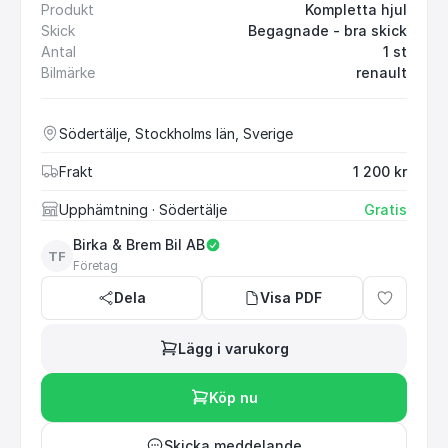
Produkt
Kompletta hjul
Skick
Begagnade - bra skick
Antal
1 st
Bilmärke
renault
Södertälje, Stockholms län, Sverige
Frakt
1 200 kr
Upphämtning
· Södertälje
Gratis
Birka & Brem Bil AB
TF
Företag
Dela
Visa PDF
Lägg i varukorg
Köp nu
Skicka meddelande