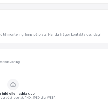
et
till
montering
finns
på
plats.
Har
du
frågor
kontakta
oss
idag!
förhandsvisning
 bild eller ladda upp
n ger bäst resultat. PNG, JPEG eller WEBP.