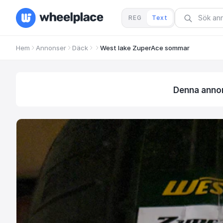
REG
Text
Hem
Annonser
Däck
West lake ZuperAce sommar
Denna annons