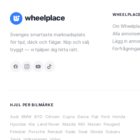
WHEELPLAC
Om Wheelpla
Alla annonse
Sveriges smartaste marknadsplats
Lägg in anno
för hjul, däck och fälgar. Köp och sälj
Förfrågninga
tryggt — vi hjälper dig hitta rätt.
HJUL PER BILMÄRKE
Audi
·
BMW
·
BYD
·
Citroen
·
Cupra
·
Dacia
·
Fiat
·
Ford
·
Honda
·
Hyundai
·
Kia
·
Land Rover
·
Mazda
·
MG
·
Nissan
·
Peugeot
·
Polestar
·
Porsche
·
Renault
·
Saab
·
Seat
·
Skoda
·
Subaru
·
Tesla
·
Volkswagen
·
Volvo