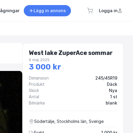
rågningar
Logga in
Lägg in annons
West lake ZuperAce sommar
9 maj 2025
3 000 kr
Dimension
245/45R19
Produkt
Däck
Skick
Nya
Antal
1 st
Bilmärke
blank
Södertälje, Stockholms län, Sverige
Frakt
1 000 kr