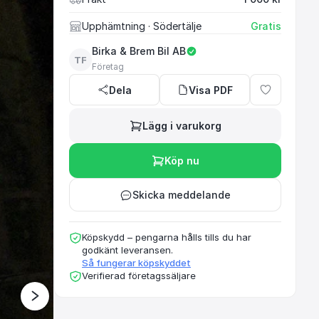
Upphämtning
· Södertälje
Gratis
Birka & Brem Bil AB
TF
Företag
Dela
Visa PDF
Begagnat bilhandlare
mest på personbila
Lägg i varukorg
Ci
Köp nu
Skicka meddelande
Köpskydd – pengarna hålls tills du har
godkänt leveransen.
Så fungerar köpskyddet
Verifierad företagssäljare