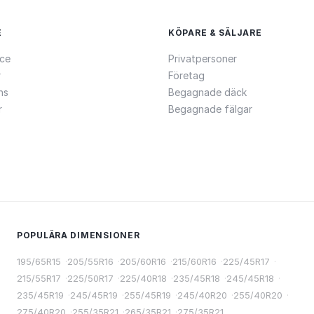
E
KÖPARE & SÄLJARE
ce
Privatpersoner
r
Företag
ns
Begagnade däck
r
Begagnade fälgar
POPULÄRA DIMENSIONER
195/65R15
·
205/55R16
·
205/60R16
·
215/60R16
·
225/45R17
·
215/55R17
·
225/50R17
·
225/40R18
·
235/45R18
·
245/45R18
·
235/45R19
·
245/45R19
·
255/45R19
·
245/40R20
·
255/40R20
·
275/40R20
·
255/35R21
·
265/35R21
·
275/35R21