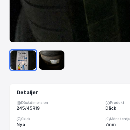
Detaljer
Däckdimension
Produkt
245/45R19
Däck
Skick
Mönsterdj
Nya
7mm