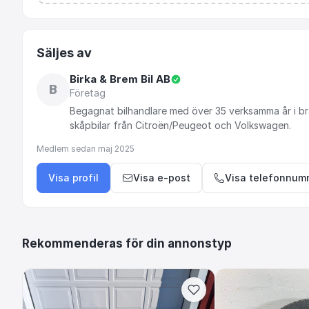
Säljes av
Birka & Brem Bil AB
B
Företag
Begagnat
bilhandlare
med
över
35
verksamma
år
i
br
skåpbilar
från
Citroën
​/​
Peugeot
och
Volkswagen.
Medlem sedan
maj 2025
Visa profil
Visa e-post
Visa telefonnum
Rekommenderas för din annonstyp