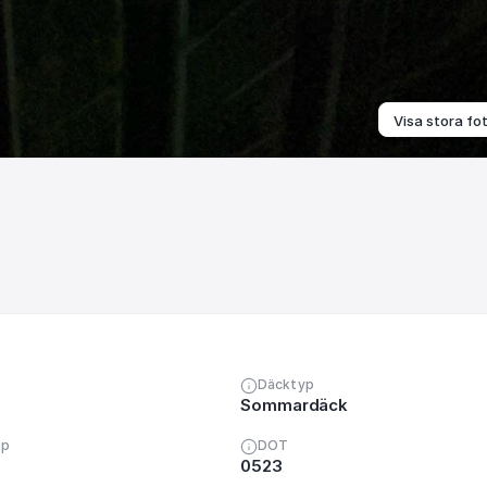
Visa stora fo
Däcktyp
Sommardäck
up
DOT
0523