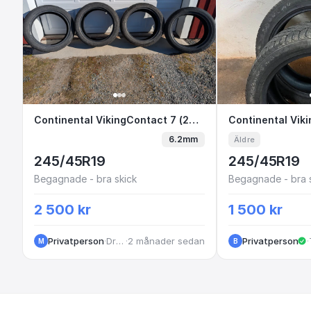
Continental VikingContact 7 (245/45 R
Continental VikingContact 7 (245/45 R19) Vinterdäck
Continental
6.2mm
Äldre
245/45R19
245/45R19
Begagnade - bra skick
Begagnade - bra 
2 500 kr
1 500 kr
Privatperson
·
Drängsmark
·
2 månader sedan
Privatperson
·
M
B