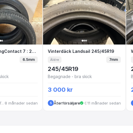
19) Vinterdäck
 VikingContact 7 : 245/45-19 2st
Continental VikingContact 7 : 245/45-19 2st
Vinterdäck Landsail 245/45
Vinterdäck Landsail 245/45R19
6.5mm
7mm
Äldre
245/45R19
skick
Begagnade - bra skick
3 000 kr
Tenhult
·
8 månader sedan
Återförsäljare
·
·
11 månader sedan
Gislaved
S