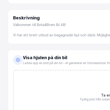
Beskrivning
Välkommen
till
Birka&Brem
Bil
AB!
Vi
har
ett
brett
utbud
av
begagnade
hjul
och
däck.
Möjligh
Visa hjulen på din bil
Ladda upp en bild på din bil – AI genererar en fotorealistisk 
Ta en
Tydlig bild från sida